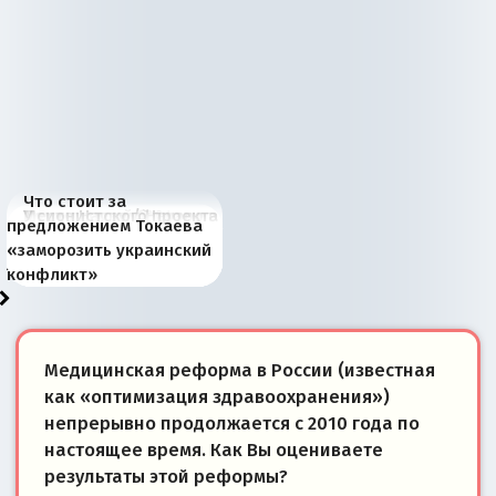
Что стоит за
В России назрели
Миграционный пожар
Россия начинает
Россия зимой 1904
Русская нация вчера и
Почему правый крах в
Место Науру / Науэро в
У сионистского проекта
предложением Токаева
перемены: 15 шагов к
Европы
сбрасывать балласт
года: первые уступки во
сегодня
Варшаве не поможет её
современной истории
появилось украинское
«заморозить украинский
суверенной экономике
Анкориджа
внутренней политике
отношениям с Россией?
Южной Осетии
измерение
конфликт»
Медицинская реформа в России (известная
как «оптимизация здравоохранения»)
непрерывно продолжается с 2010 года по
настоящее время. Как Вы оцениваете
результаты этой реформы?