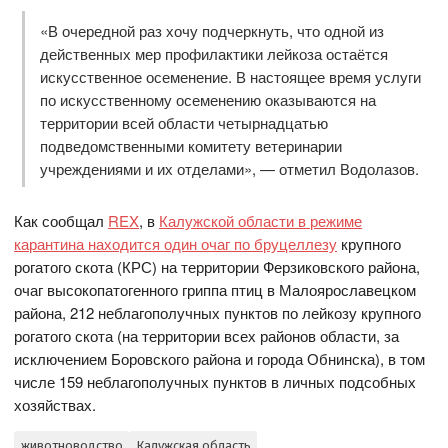
«В очередной раз хочу подчеркнуть, что одной из
действенных мер профилактики лейкоза остаётся
искусственное осеменение. В настоящее время услуги
по искусственному осеменению оказываются на
территории всей области четырнадцатью
подведомственными комитету ветеринарии
учреждениями и их отделами», — отметил Водолазов.
Как сообщал
REX
, в
Калужской области в режиме
карантина находится один очаг по бруцеллезу
крупного
рогатого скота (КРС) на территории Ферзиковского района,
очаг высокопатогенного гриппа птиц в Малоярославецком
района, 212 неблагополучных пунктов по лейкозу крупного
рогатого скота (на территории всех районов области, за
исключением Боровского района и города Обнинска), в том
числе 159 неблагополучных пунктов в личных подсобных
хозяйствах.
животноводство
Калужская область