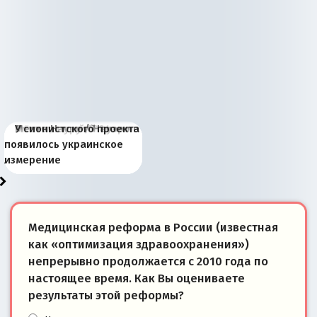
Киевская марионетка
В России назрели
Миграционный пожар
Россия начинает
Россия зимой 1904
Русская нация вчера и
Почему правый крах в
Место Науру / Науэро в
У сионистского проекта
Запада рассказала о
перемены: 15 шагов к
Европы
сбрасывать балласт
года: первые уступки во
сегодня
Варшаве не поможет её
современной истории
появилось украинское
«переобувании» хозяев
суверенной экономике
Анкориджа
внутренней политике
отношениям с Россией?
Южной Осетии
измерение
Медицинская реформа в России (известная
как «оптимизация здравоохранения»)
непрерывно продолжается с 2010 года по
настоящее время. Как Вы оцениваете
результаты этой реформы?