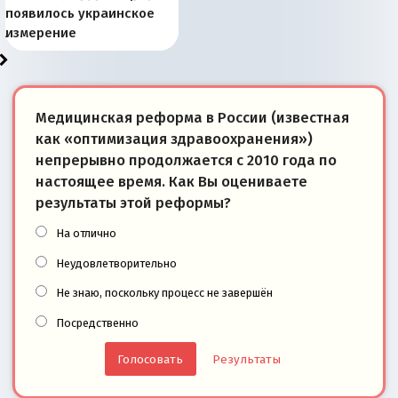
Запада рассказала о
перемены: 15 шагов к
Европы
сбрасывать балласт
года: первые уступки во
сегодня
Варшаве не поможет её
современной истории
появилось украинское
«переобувании» хозяев
суверенной экономике
Анкориджа
внутренней политике
отношениям с Россией?
Южной Осетии
измерение
Медицинская реформа в России (известная
как «оптимизация здравоохранения»)
непрерывно продолжается с 2010 года по
настоящее время. Как Вы оцениваете
результаты этой реформы?
На отлично
Неудовлетворительно
Не знаю, поскольку процесс не завершён
Посредственно
Результаты