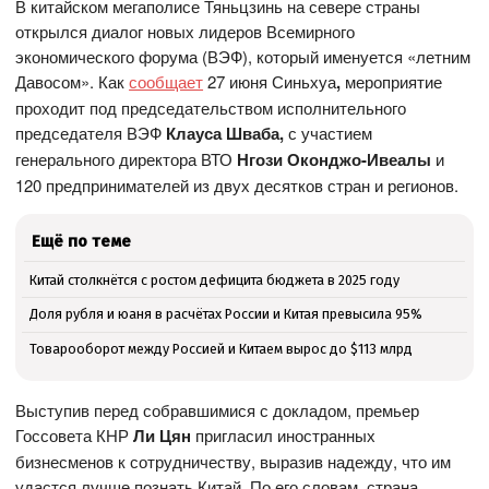
В китайском мегаполисе Тяньцзинь на севере страны
открылся диалог новых лидеров Всемирного
экономического форума (ВЭФ), который именуется «летним
Давосом». Как
сообщает
27 июня Синьхуа
,
мероприятие
проходит под председательством исполнительного
председателя ВЭФ
Клауса Шваба,
с участием
генерального директора ВТО
Нгози Оконджо-Ивеалы
и
120 предпринимателей из двух десятков стран и регионов.
Ещё по теме
Китай столкнётся с ростом дефицита бюджета в 2025 году
Доля рубля и юаня в расчётах России и Китая превысила 95%
Товарооборот между Россией и Китаем вырос до $113 млрд
Выступив перед собравшимися с докладом, премьер
Госсовета КНР
Ли Цян
пригласил иностранных
бизнесменов к сотрудничеству, выразив надежду, что им
удастся лучше познать Китай. По его словам, страна