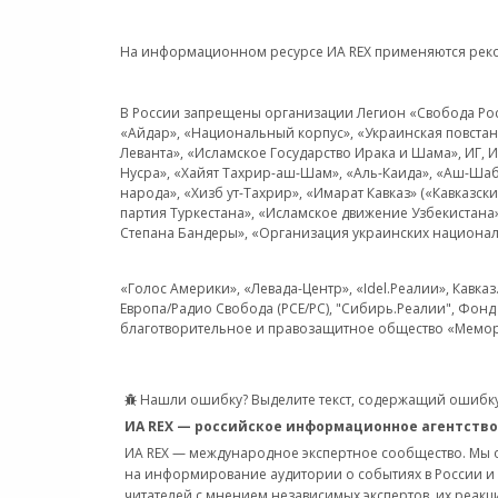
На информационном ресурсе ИА REX применяются рек
В России запрещены организации Легион «Свобода Росси
«Айдар», «Национальный корпус», «Украинская повстанч
Леванта», «Исламское Государство Ирака и Шама», ИГ,
Нусра», «Хайят Тахрир-аш-Шам», «Аль-Каида», «Аш-Шаб
народа», «Хизб ут-Тахрир», «Имарат Кавказ» («Кавказс
партия Туркестана», «Исламское движение Узбекистана
Степана Бандеры», «Организация украинских национал
«Голос Америки», «Левада-Центр», «Idel.Реалии», Кавка
Европа/Радио Свобода (PCE/PC), "Сибирь.Реалии", Фонд 
благотворительное и правозащитное общество «Мемор
Нашли ошибку? Выделите текст, содержащий ошибку
ИА REX — российское информационное агентство
ИА REX — международное экспертное сообщество. Мы
на информирование аудитории о событиях в России и
читателей с мнением независимых экспертов, их реакци