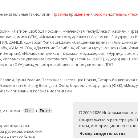
омендательные технологии.
Правила применения рекомендательных тех
и» («Легион Свобода России»), «Чеченская Республика Ичкерия», «Правый
еская армия» (УПА), «Исламское государство» («Исламское Государство И
 ИГИЛ, ДАИШ), «Джабхат Фатх аш-Шам», «Священная война» («Аль-Джихад» 
аб», «УНА-УНСО», «Движение Талибан», «Братья-мусульмане» («Аль-Ихва
кий Эмират»), «Исламский джихад – Джамаат моджахедов», «Нурджулар», «
», «Исламское движение Восточного Туркестана» (ИДВТ), «Джунд аш-Шам»,
истов» (ОУН), международное общественное движение ЛГБТ.
з.Реалии, Крым.Реалии, Телеканал Настоящее Время, Татаро-башкирская сл
Беллингкет (Stichting Bellingcat), Фонд борьбы с коррупцией (ФБК), «Ме
иал» признаны в России иноагентами.
, и нажмите
+
.
Ctrl
Enter
© 2009-2026 Информационное а
Свидетельство о регистрации 
 ориентированы
связи, информационных технол
 за рубежом, знакомим
Номер свидетельства
ей на эти события.