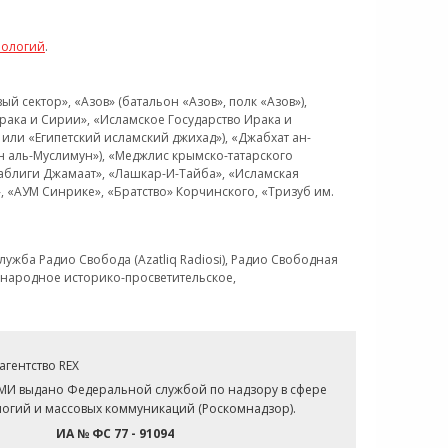
нологий
.
 сектор», «Азов» (батальон «Азов», полк «Азов»),
рака и Сирии», «Исламское Государство Ирака и
или «Египетский исламский джихад»), «Джабхат ан-
н аль-Муслимун»), «Меджлис крымско-татарского
Таблиги Джамаат», «Лашкар-И-Тайба», «Исламская
 «АУМ Синрике», «Братство» Корчинского, «Тризуб им.
ужба Радио Свобода (Azatliq Radiosi), Радио Свободная
ждународное историко-просветительское,
гентство REX
СМИ выдано Федеральной службой по надзору в сфере
огий и массовых коммуникаций (Роскомнадзор).
ИА № ФС 77 - 91094