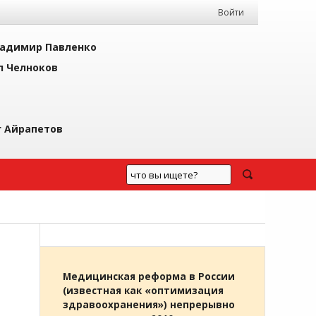
Войти
адимир Павленко
л Челноков
г Айрапетов
Медицинская реформа в России
(известная как «оптимизация
здравоохранения») непрерывно