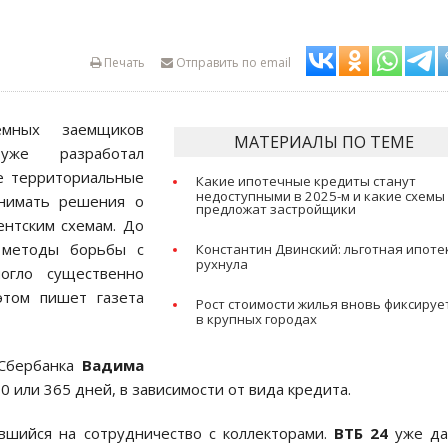
Печать
Отправить по email
емных заемщиков
МАТЕРИАЛЫ ПО ТЕМЕ
же разработал
се территориальные
Какие ипотечные кредиты станут
недоступными в 2025-м и какие схемы
инимать решения о
предложат застройщики
ентским схемам. До
 методы борьбы с
Константин Двинский: льготная ипоте
рухнула
огло существенно
этом пишет газета
Рост стоимости жилья вновь фиксируе
в крупных городах
 Сбербанка
Вадима
80 или 365 дней, в зависимости от вида кредита.
вшийся на сотрудничество с коллекторами.
ВТБ 24
уже да