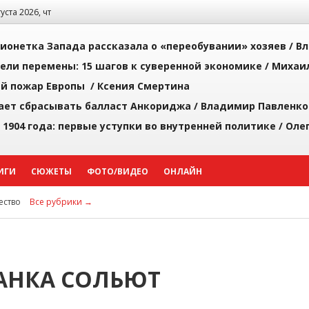
густа 2026, чт
ионетка Запада рассказала о «переобувании» хозяев /
Вл
рели перемены: 15 шагов к суверенной экономике /
Михаи
й пожар Европы /
Ксения Смертина
ает сбрасывать балласт Анкориджа /
Владимир Павленко
 1904 года: первые уступки во внутренней политике /
Оле
ИГИ
СЮЖЕТЫ
ФОТО/ВИДЕО
ОНЛАЙН
ство
Все рубрики →
АНКА СОЛЬЮТ