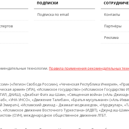
ПОДПИСКИ
СОТРУДНИЧЕ
Подписка по email
Контакты
спертов
Партнёры
Реклама
омендательные технологии.
Правила применения рекомендательных тех
и» («Легион Свобода России»), «Чеченская Республика Ичкерия», «Правый
еская армия» (УПА), «Исламское государство» («Исламское Государство И
 ИГИЛ, ДАИШ), «Джабхат Фатх аш-Шам», «Священная война» («Аль-Джихад» 
аб», «УНА-УНСО», «Движение Талибан», «Братья-мусульмане» («Аль-Ихва
кий Эмират»), «Исламский джихад – Джамаат моджахедов», «Нурджулар», «
», «Исламское движение Восточного Туркестана» (ИДВТ), «Джунд аш-Шам»,
истов» (ОУН), международное общественное движение ЛГБТ.