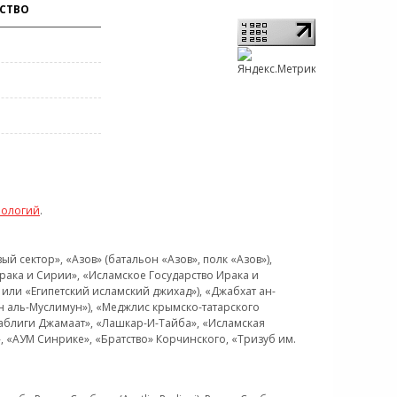
СТВО
нологий
.
 сектор», «Азов» (батальон «Азов», полк «Азов»),
рака и Сирии», «Исламское Государство Ирака и
или «Египетский исламский джихад»), «Джабхат ан-
н аль-Муслимун»), «Меджлис крымско-татарского
Таблиги Джамаат», «Лашкар-И-Тайба», «Исламская
 «АУМ Синрике», «Братство» Корчинского, «Тризуб им.