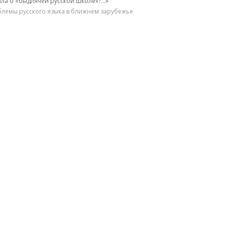
ла о «быдлячей русской школе»?…»
лемы русского языка в ближнем зарубежье