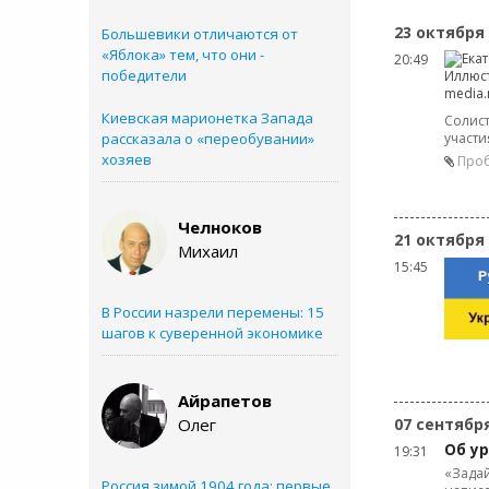
23 октября
Большевики отличаются от
«Яблока» тем, что они -
20:49
победители
Киевская марионетка Запада
Солист
рассказала о «переобувании»
участи
хозяев
Проб
Челноков
21 октября
Михаил
15:45
В России назрели перемены: 15
шагов к суверенной экономике
Айрапетов
Олег
07 сентябр
Об ур
19:31
«Задай
Россия зимой 1904 года: первые