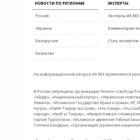
НОВОСТИ ПО РЕГИОНАМ
ЭКСПЕРТЫ
Россия
Эксперты ИА REX
Украина
Комментарии эк
Белоруссия
Стать экспертом
Казахстан
На информационном ресурсе ИА REX применяются рек
В России запрещены организации Легион «Свобода Росси
«Айдар», «Национальный корпус», «Украинская повстанч
Леванта», «Исламское Государство Ирака и Шама», ИГ,
Нусра», «Хайят Тахрир-аш-Шам», «Аль-Каида», «Аш-Шаб
народа», «Хизб ут-Тахрир», «Имарат Кавказ» («Кавказс
партия Туркестана», «Исламское движение Узбекистана
Степана Бандеры», «Организация украинских национал