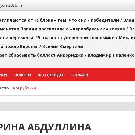
густа 2026, пт
тличаются от «Яблока» тем, что они - победители /
Влад
ионетка Запада рассказала о «переобувании» хозяев /
Вл
рели перемены: 15 шагов к суверенной экономике /
Михаи
й пожар Европы /
Ксения Смертина
ает сбрасывать балласт Анкориджа /
Владимир Павленко
ИГИ
СЮЖЕТЫ
ФОТО/ВИДЕО
ОНЛАЙН
ство
Все рубрики →
РИНА АБДУЛЛИНА