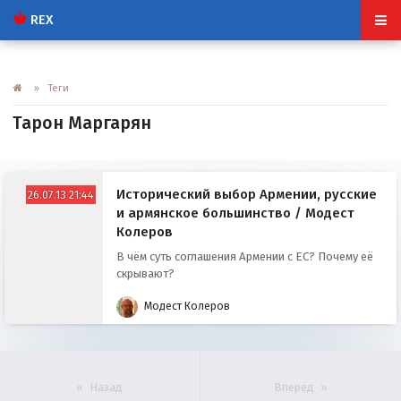
REX
» Теги
Тарон Маргарян
Исторический выбор Армении, русские
26.07.13 21:44
и армянское большинство / Модест
Колеров
В чём суть соглашения Армении с ЕС? Почему её
скрывают?
Модест Колеров
Назад
Вперёд