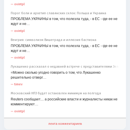
—
ovintpl
Порог боли и архетип славянских склок: Польша и Украина
ПРОБЛЕМА УКРАИНЫ в том, что полезла туда, - в ЕС - где ее не
ждут и не…
—
ovintpl
Венгрия: символизм Вишеграда и иллюзия бастиона
ПРОБЛЕМА УКРАИНЫ в том, что полезла туда, - в ЕС - где ее не
ждут и не…
—
ovintpl
Лукашенко рассказал о недавней встрече с представителями Зеленског
=Можно сколько угодно говорить о том, что Лукашенко
решительно отверг…
—
timev
Московский НПЗ будет остановлен минимум на полгода
Reuters сообщает.... а российские власти и журналисты никак не
комментируют…
—
ovintpl
лента комментариев