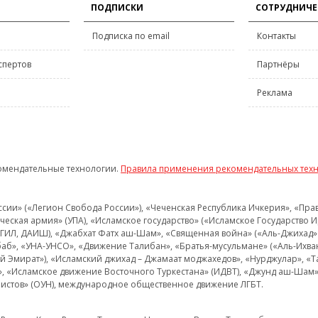
ПОДПИСКИ
СОТРУДНИЧЕ
Подписка по email
Контакты
спертов
Партнёры
Реклама
омендательные технологии.
Правила применения рекомендательных тех
и» («Легион Свобода России»), «Чеченская Республика Ичкерия», «Правый
еская армия» (УПА), «Исламское государство» («Исламское Государство И
 ИГИЛ, ДАИШ), «Джабхат Фатх аш-Шам», «Священная война» («Аль-Джихад» 
аб», «УНА-УНСО», «Движение Талибан», «Братья-мусульмане» («Аль-Ихва
кий Эмират»), «Исламский джихад – Джамаат моджахедов», «Нурджулар», «
», «Исламское движение Восточного Туркестана» (ИДВТ), «Джунд аш-Шам»,
истов» (ОУН), международное общественное движение ЛГБТ.