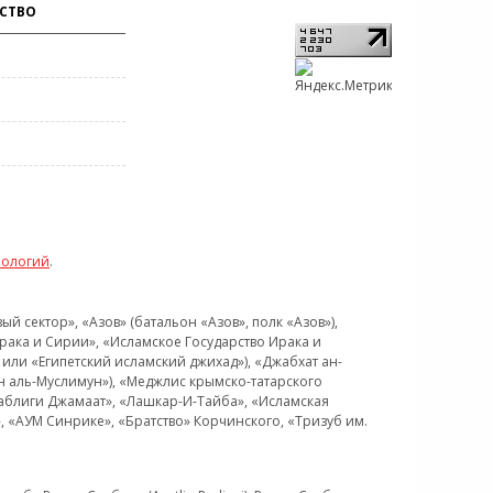
СТВО
нологий
.
 сектор», «Азов» (батальон «Азов», полк «Азов»),
рака и Сирии», «Исламское Государство Ирака и
или «Египетский исламский джихад»), «Джабхат ан-
н аль-Муслимун»), «Меджлис крымско-татарского
Таблиги Джамаат», «Лашкар-И-Тайба», «Исламская
 «АУМ Синрике», «Братство» Корчинского, «Тризуб им.