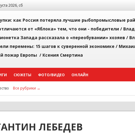
густа 2026, сб
упки: как Россия потеряла лучшие рыбопромысловые ра
тличаются от «Яблока» тем, что они - победители /
Влад
ионетка Запада рассказала о «переобувании» хозяев /
Вл
рели перемены: 15 шагов к суверенной экономике /
Михаи
й пожар Европы /
Ксения Смертина
ИГИ
СЮЖЕТЫ
ФОТО/ВИДЕО
ОНЛАЙН
ство
Все рубрики →
АНТИН ЛЕБЕДЕВ