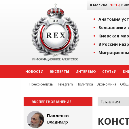
В Москве:
10:19
, 8 ав
Анатомия уст
Большевики о
Киевская мар
В России наз
Миграционны
НОВОСТИ
ЭКСПЕРТЫ
ИНТЕРВЬЮ
СТАТЬИ
КН
Пресс-релизы
Telegram
Политика
Экономика
Обще
Главная
ЭКСПЕРТНОЕ МНЕНИЕ
Павленко
КОНСТ
Владимир