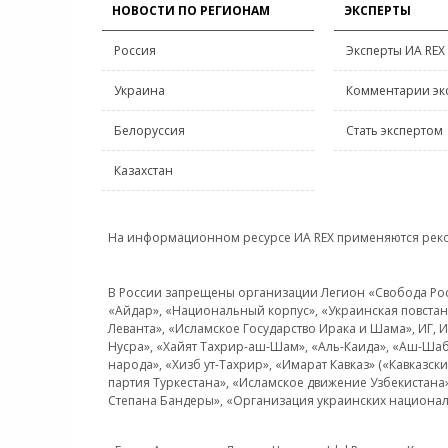
НОВОСТИ ПО РЕГИОНАМ
ЭКСПЕРТЫ
Россия
Эксперты ИА REX
Украина
Комментарии эк
Белоруссия
Стать экспертом
Казахстан
На информационном ресурсе ИА REX применяются рек
В России запрещены организации Легион «Свобода Росси
«Айдар», «Национальный корпус», «Украинская повстанч
Леванта», «Исламское Государство Ирака и Шама», ИГ,
Нусра», «Хайят Тахрир-аш-Шам», «Аль-Каида», «Аш-Шаб
народа», «Хизб ут-Тахрир», «Имарат Кавказ» («Кавказс
партия Туркестана», «Исламское движение Узбекистана
Степана Бандеры», «Организация украинских национал