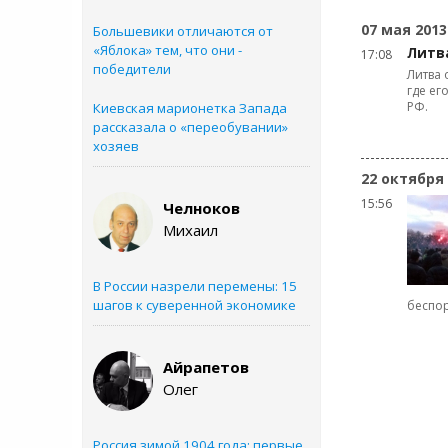
07 мая 2013
Большевики отличаются от
«Яблока» тем, что они -
Литв
17:08
победители
Литва 
где ег
РФ.
Киевская марионетка Запада
рассказала о «переобувании»
хозяев
22 октября
15:56
Челноков
Михаил
В России назрели перемены: 15
шагов к суверенной экономике
беспор
Айрапетов
Олег
Россия зимой 1904 года: первые