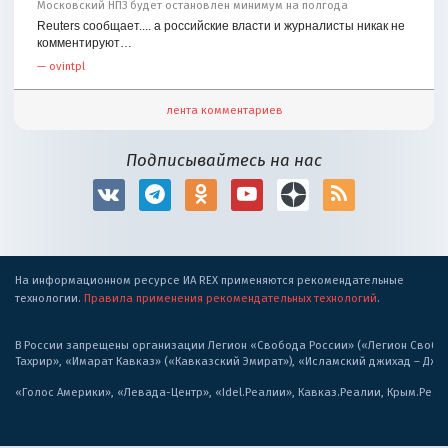
Московский НПЗ будет остановлен минимум на полгода
Reuters сообщает.... а российские власти и журналисты никак не
комментируют…
—
ovintpl
лента комментариев
Подписывайтесь на нас
На информационном ресурсе ИА REX применяются рекомендательные
технологии.
Правила применения рекомендательных технологий
.
В России запрещены организации Легион «Свобода России» («Легион Свобода
Тахрир», «Имарат Кавказ» («Кавказский Эмират»), «Исламский джихад – Дж
«Голос Америки», «Левада-Центр», «Idel.Реалии», Кавказ.Реалии, Крым.Реал