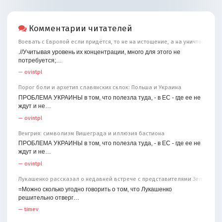
Комментарии читателей
Воевать с Европой если придётся, то не на истощение, а на уничтожение
.//Учитывая уровень их концентрации, много для этого не
потребуется;…
—
ovintpl
Порог боли и архетип славянских склок: Польша и Украина
ПРОБЛЕМА УКРАИНЫ в том, что полезла туда, - в ЕС - где ее не
ждут и не…
—
ovintpl
Венгрия: символизм Вишеграда и иллюзия бастиона
ПРОБЛЕМА УКРАИНЫ в том, что полезла туда, - в ЕС - где ее не
ждут и не…
—
ovintpl
Лукашенко рассказал о недавней встрече с представителями Зеленског
=Можно сколько угодно говорить о том, что Лукашенко
решительно отверг…
—
timev