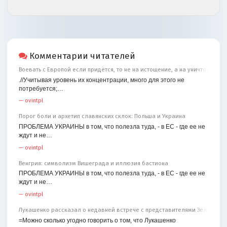
Комментарии читателей
Воевать с Европой если придётся, то не на истощение, а на уничтожение
.//Учитывая уровень их концентрации, много для этого не
потребуется;…
—
ovintpl
Порог боли и архетип славянских склок: Польша и Украина
ПРОБЛЕМА УКРАИНЫ в том, что полезла туда, - в ЕС - где ее не
ждут и не…
—
ovintpl
Венгрия: символизм Вишеграда и иллюзия бастиона
ПРОБЛЕМА УКРАИНЫ в том, что полезла туда, - в ЕС - где ее не
ждут и не…
—
ovintpl
Лукашенко рассказал о недавней встрече с представителями Зеленског
=Можно сколько угодно говорить о том, что Лукашенко