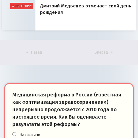
может договориться с Януковичем о
Дмитрий Медведев отмечает свой день
приватизации газопровода? Эксперты ИА REX
14.09.11 10:15
ответили на этот вопрос.
рождения
Назад
Вперёд
Медицинская реформа в России (известная
как «оптимизация здравоохранения»)
непрерывно продолжается с 2010 года по
настоящее время. Как Вы оцениваете
результаты этой реформы?
На отлично