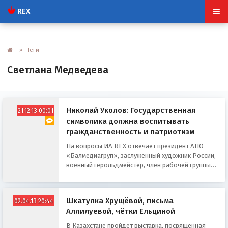
REX
» Теги
Светлана Медведева
Николай Уколов: Государственная
21.12.13 00:01
символика должна воспитывать
гражданственность и патриотизм
На вопросы ИА REX отвечает президент АНО
«Балмедиагруп», заслуженный художник России,
военный герольдмейстер, член рабочей группы
Геральдического совета при Президенте
Российской Федерации Николай Иванович
Уколов.
Шкатулка Хрущёвой, письма
02.04.13 20:44
Аллилуевой, чётки Ельциной
В Казахстане пройдёт выставка, посвящённая