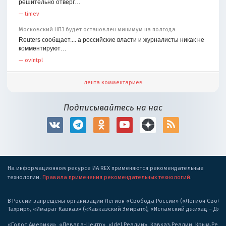
решительно отверг…
—
timev
Московский НПЗ будет остановлен минимум на полгода
Reuters сообщает.... а российские власти и журналисты никак не
комментируют…
—
ovintpl
лента комментариев
Подписывайтесь на нас
На информационном ресурсе ИА REX применяются рекомендательные
технологии.
Правила применения рекомендательных технологий
.
В России запрещены организации Легион «Свобода России» («Легион Свобода
Тахрир», «Имарат Кавказ» («Кавказский Эмират»), «Исламский джихад – Дж
«Голос Америки», «Левада-Центр», «Idel.Реалии», Кавказ.Реалии, Крым.Реал