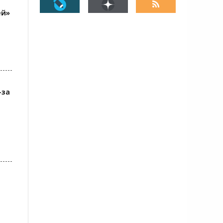
ей»
-за