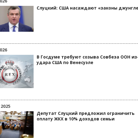
026
Слуцкий: США насаждают «законы джунгл
026
В Госдуме требуют созыва Совбеза ООН из
удара США по Венесуэле
 2025
Депутат Слуцкий предложил ограничить
оплату ЖКХ в 10% доходов семьи