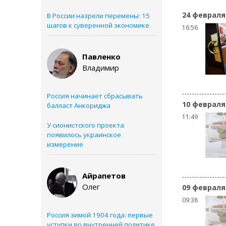
24 февраля
В России назрели перемены: 15
шагов к суверенной экономике
16:56
Павленко
Владимир
Россия начинает сбрасывать
10 февраля
балласт Анкориджа
11:49
У сионистского проекта
появилось украинское
измерение
Айрапетов
Олег
09 февраля
09:38
Россия зимой 1904 года: первые
уступки во внутренней политике