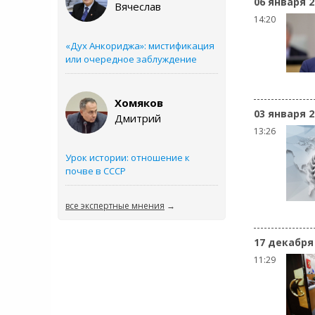
06 января 2
Вячеслав
14:20
«Дух Анкориджа»: мистификация
или очередное заблуждение
Хомяков
03 января 2
Дмитрий
13:26
Урок истории: отношение к
почве в СССР
все экспертные мнения
→
17 декабря
11:29