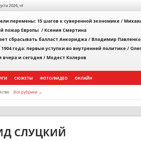
густа 2026, чт
рели перемены: 15 шагов к суверенной экономике /
Михаи
й пожар Европы /
Ксения Смертина
ает сбрасывать балласт Анкориджа /
Владимир Павленко
 1904 года: первые уступки во внутренней политике /
Оле
я вчера и сегодня /
Модест Колеров
ИГИ
СЮЖЕТЫ
ФОТО/ВИДЕО
ОНЛАЙН
ство
Все рубрики →
ИД СЛУЦКИЙ