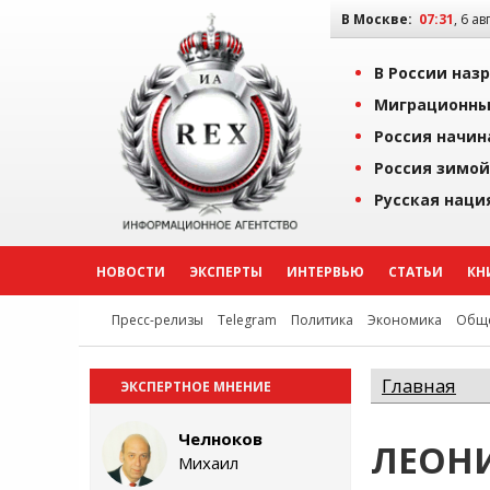
В Москве:
07:31
, 6 ав
В России наз
Миграционны
Россия начин
Россия зимой
Русская наци
НОВОСТИ
ЭКСПЕРТЫ
ИНТЕРВЬЮ
СТАТЬИ
КН
Пресс-релизы
Telegram
Политика
Экономика
Обще
Главная
ЭКСПЕРТНОЕ МНЕНИЕ
Челноков
ЛЕОН
Михаил