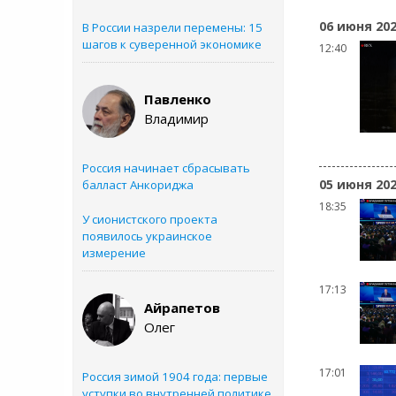
06 июня 20
В России назрели перемены: 15
шагов к суверенной экономике
12:40
Павленко
Владимир
Россия начинает сбрасывать
05 июня 20
балласт Анкориджа
18:35
У сионистского проекта
появилось украинское
измерение
17:13
Айрапетов
Олег
17:01
Россия зимой 1904 года: первые
уступки во внутренней политике