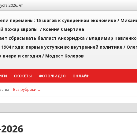
густа 2026, чт
рели перемены: 15 шагов к суверенной экономике /
Михаи
й пожар Европы /
Ксения Смертина
ает сбрасывать балласт Анкориджа /
Владимир Павленко
 1904 года: первые уступки во внутренней политике /
Оле
я вчера и сегодня /
Модест Колеров
ИГИ
СЮЖЕТЫ
ФОТО/ВИДЕО
ОНЛАЙН
ство
Все рубрики →
2026