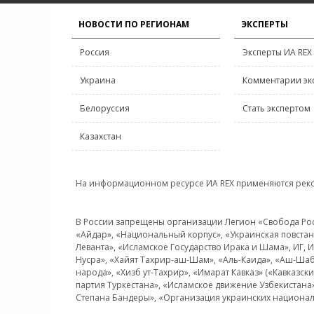
НОВОСТИ ПО РЕГИОНАМ
ЭКСПЕРТЫ
Россия
Эксперты ИА REX
Украина
Комментарии эк
Белоруссия
Стать экспертом
Казахстан
На информационном ресурсе ИА REX применяются рек
В России запрещены организации Легион «Свобода Росси
«Айдар», «Национальный корпус», «Украинская повстанч
Леванта», «Исламское Государство Ирака и Шама», ИГ,
Нусра», «Хайят Тахрир-аш-Шам», «Аль-Каида», «Аш-Шаб
народа», «Хизб ут-Тахрир», «Имарат Кавказ» («Кавказс
партия Туркестана», «Исламское движение Узбекистана
Степана Бандеры», «Организация украинских национал