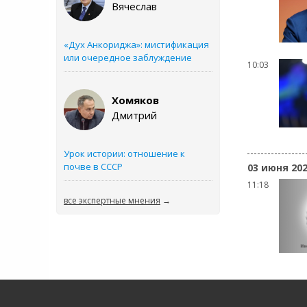
Вячеслав
«Дух Анкориджа»: мистификация
или очередное заблуждение
10:03
Хомяков
Дмитрий
Урок истории: отношение к
почве в СССР
03 июня 20
11:18
все экспертные мнения
→