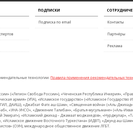
ПОДПИСКИ
СОТРУДНИЧЕ
Подписка по email
Контакты
спертов
Партнёры
Реклама
омендательные технологии.
Правила применения рекомендательных тех
и» («Легион Свобода России»), «Чеченская Республика Ичкерия», «Правый
еская армия» (УПА), «Исламское государство» («Исламское Государство И
 ИГИЛ, ДАИШ), «Джабхат Фатх аш-Шам», «Священная война» («Аль-Джихад» 
аб», «УНА-УНСО», «Движение Талибан», «Братья-мусульмане» («Аль-Ихва
кий Эмират»), «Исламский джихад – Джамаат моджахедов», «Нурджулар», «
», «Исламское движение Восточного Туркестана» (ИДВТ), «Джунд аш-Шам»,
истов» (ОУН), международное общественное движение ЛГБТ.