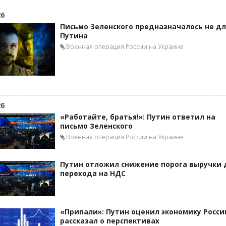
26
Письмо Зеленского предназначалось не дл
Путина
Военная операция России на Украине
26
«Работайте, братья!»: Путин ответил на
письмо Зеленского
Военная операция России на Украине
Путин отложил снижение порога выручки 
перехода на НДС
«Припали»: Путин оценил экономику Росси
рассказал о перспективах