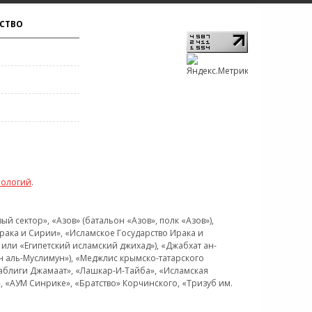
СТВО
нологий
.
 сектор», «Азов» (батальон «Азов», полк «Азов»),
рака и Сирии», «Исламское Государство Ирака и
или «Египетский исламский джихад»), «Джабхат ан-
н аль-Муслимун»), «Меджлис крымско-татарского
Таблиги Джамаат», «Лашкар-И-Тайба», «Исламская
 «АУМ Синрике», «Братство» Корчинского, «Тризуб им.