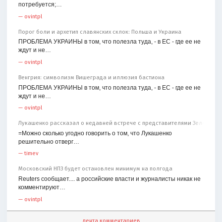
потребуется;…
—
ovintpl
Порог боли и архетип славянских склок: Польша и Украина
ПРОБЛЕМА УКРАИНЫ в том, что полезла туда, - в ЕС - где ее не
ждут и не…
—
ovintpl
Венгрия: символизм Вишеграда и иллюзия бастиона
ПРОБЛЕМА УКРАИНЫ в том, что полезла туда, - в ЕС - где ее не
ждут и не…
—
ovintpl
Лукашенко рассказал о недавней встрече с представителями Зеленског
=Можно сколько угодно говорить о том, что Лукашенко
решительно отверг…
—
timev
Московский НПЗ будет остановлен минимум на полгода
Reuters сообщает.... а российские власти и журналисты никак не
комментируют…
—
ovintpl
лента комментариев