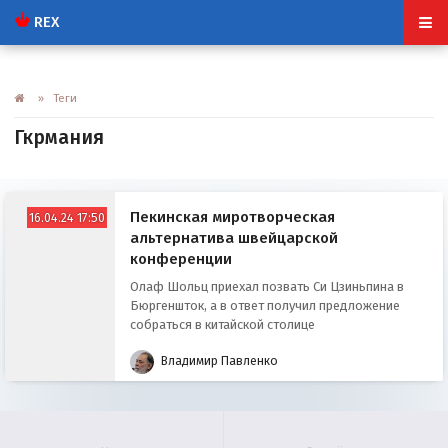
REX
» Теги
Гкрмания
Пекинская миротворческая
16.04.24 17:50
альтернатива швейцарской
конференции
Олаф Шольц приехал позвать Си Цзиньпина в
Бюргеншток, а в ответ получил предложение
собраться в китайской столице
Владимир Павленко