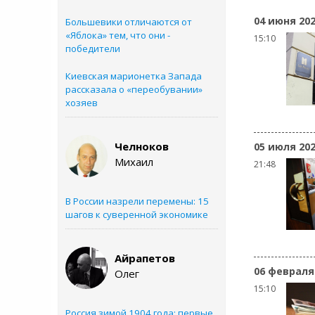
04 июня 20
Большевики отличаются от
«Яблока» тем, что они -
15:10
победители
Киевская марионетка Запада
рассказала о «переобувании»
хозяев
Челноков
05 июля 20
Михаил
21:48
В России назрели перемены: 15
шагов к суверенной экономике
Айрапетов
06 февраля
Олег
15:10
Россия зимой 1904 года: первые