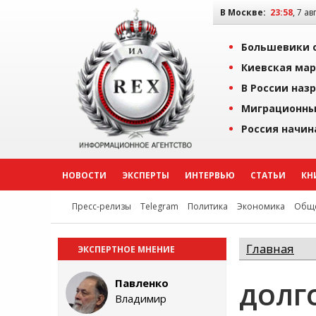
В Москве:
23:59
, 7 ав
Большевики о
Киевская мар
В России наз
Миграционны
Россия начин
НОВОСТИ
ЭКСПЕРТЫ
ИНТЕРВЬЮ
СТАТЬИ
КН
Пресс-релизы
Telegram
Политика
Экономика
Обще
Главная
ЭКСПЕРТНОЕ МНЕНИЕ
Павленко
ДОЛГ
Владимир