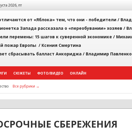
густа 2026, пт
тличаются от «Яблока» тем, что они - победители /
Влад
ионетка Запада рассказала о «переобувании» хозяев /
Вл
рели перемены: 15 шагов к суверенной экономике /
Михаи
й пожар Европы /
Ксения Смертина
ает сбрасывать балласт Анкориджа /
Владимир Павленко
ИГИ
СЮЖЕТЫ
ФОТО/ВИДЕО
ОНЛАЙН
ство
Все рубрики →
ОСРОЧНЫЕ СБЕРЕЖЕНИЯ