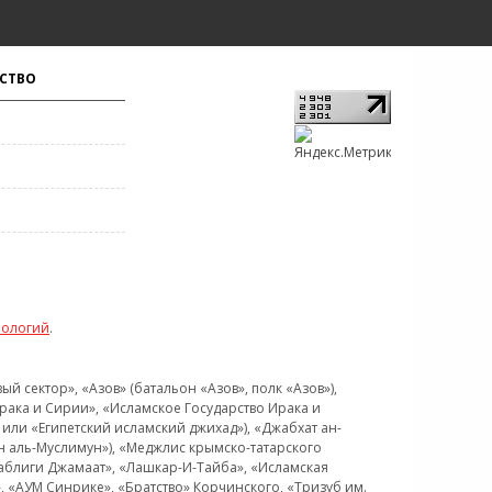
СТВО
нологий
.
 сектор», «Азов» (батальон «Азов», полк «Азов»),
рака и Сирии», «Исламское Государство Ирака и
или «Египетский исламский джихад»), «Джабхат ан-
н аль-Муслимун»), «Меджлис крымско-татарского
Таблиги Джамаат», «Лашкар-И-Тайба», «Исламская
 «АУМ Синрике», «Братство» Корчинского, «Тризуб им.