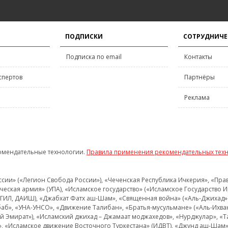
ПОДПИСКИ
СОТРУДНИЧЕ
Подписка по email
Контакты
спертов
Партнёры
Реклама
омендательные технологии.
Правила применения рекомендательных тех
и» («Легион Свобода России»), «Чеченская Республика Ичкерия», «Правый
еская армия» (УПА), «Исламское государство» («Исламское Государство И
 ИГИЛ, ДАИШ), «Джабхат Фатх аш-Шам», «Священная война» («Аль-Джихад» 
аб», «УНА-УНСО», «Движение Талибан», «Братья-мусульмане» («Аль-Ихва
кий Эмират»), «Исламский джихад – Джамаат моджахедов», «Нурджулар», «
», «Исламское движение Восточного Туркестана» (ИДВТ), «Джунд аш-Шам»,