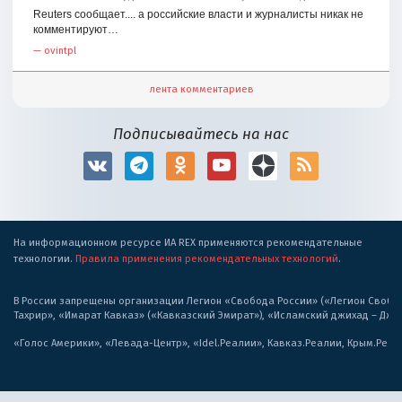
Reuters сообщает.... а российские власти и журналисты никак не
комментируют…
—
ovintpl
лента комментариев
Подписывайтесь на нас
На информационном ресурсе ИА REX применяются рекомендательные
технологии.
Правила применения рекомендательных технологий
.
В России запрещены организации Легион «Свобода России» («Легион Свобода
Тахрир», «Имарат Кавказ» («Кавказский Эмират»), «Исламский джихад – Дж
«Голос Америки», «Левада-Центр», «Idel.Реалии», Кавказ.Реалии, Крым.Реал