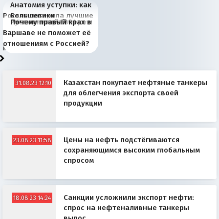
Анатомия уступки: как
Россия потеряла лучшие
Большевики
Киевская марионетка
В России назрели
Миграционный пожар
Россия начинает
Россия зимой 1904
Русская нация вчера и
Почему правый крах в
рыбопромысловые
отличаются от «Яблока»
Запада рассказала о
перемены: 15 шагов к
Европы
сбрасывать балласт
года: первые уступки во
сегодня
Варшаве не поможет её
районы Баренцева
тем, что они -
«переобувании» хозяев
суверенной экономике
Анкориджа
внутренней политике
отношениям с Россией?
моря
победители
Казахстан покупает нефтяные танкеры
31.08.23 12:10
для облегчения экспорта своей
продукции
Цены на нефть подстёгиваются
23.08.23 11:58
сохраняющимся высоким глобальным
спросом
Санкции усложнили экспорт нефти:
18.08.23 14:24
спрос на нефтеналивные танкеры
вырос