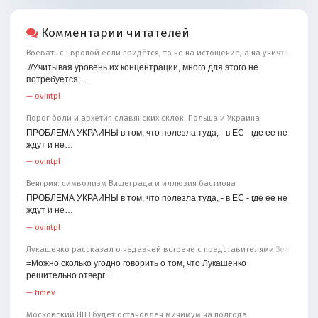
Комментарии читателей
Воевать с Европой если придётся, то не на истощение, а на уничтожение
.//Учитывая уровень их концентрации, много для этого не
потребуется;…
—
ovintpl
Порог боли и архетип славянских склок: Польша и Украина
ПРОБЛЕМА УКРАИНЫ в том, что полезла туда, - в ЕС - где ее не
ждут и не…
—
ovintpl
Венгрия: символизм Вишеграда и иллюзия бастиона
ПРОБЛЕМА УКРАИНЫ в том, что полезла туда, - в ЕС - где ее не
ждут и не…
—
ovintpl
Лукашенко рассказал о недавней встрече с представителями Зеленског
=Можно сколько угодно говорить о том, что Лукашенко
решительно отверг…
—
timev
Московский НПЗ будет остановлен минимум на полгода