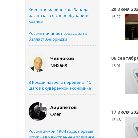
20 июня 20
Киевская марионетка Запада
рассказала о «переобувании»
15:27
хозяев
Россия начинает сбрасывать
балласт Анкориджа
Челноков
06 сентябр
Михаил
16:01
В России назрели перемены: 15
шагов к суверенной экономике
Айрапетов
17 июля 20
Олег
15:48
Россия зимой 1904 года: первые
уступки во внутренней политике