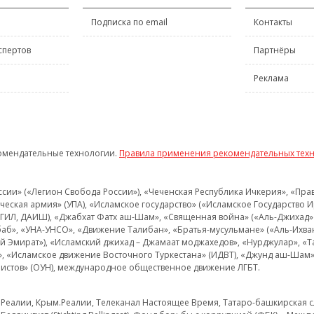
Подписка по email
Контакты
спертов
Партнёры
Реклама
омендательные технологии.
Правила применения рекомендательных тех
и» («Легион Свобода России»), «Чеченская Республика Ичкерия», «Правый
еская армия» (УПА), «Исламское государство» («Исламское Государство И
 ИГИЛ, ДАИШ), «Джабхат Фатх аш-Шам», «Священная война» («Аль-Джихад» 
аб», «УНА-УНСО», «Движение Талибан», «Братья-мусульмане» («Аль-Ихва
кий Эмират»), «Исламский джихад – Джамаат моджахедов», «Нурджулар», «
», «Исламское движение Восточного Туркестана» (ИДВТ), «Джунд аш-Шам»,
истов» (ОУН), международное общественное движение ЛГБТ.
з.Реалии, Крым.Реалии, Телеканал Настоящее Время, Татаро-башкирская сл