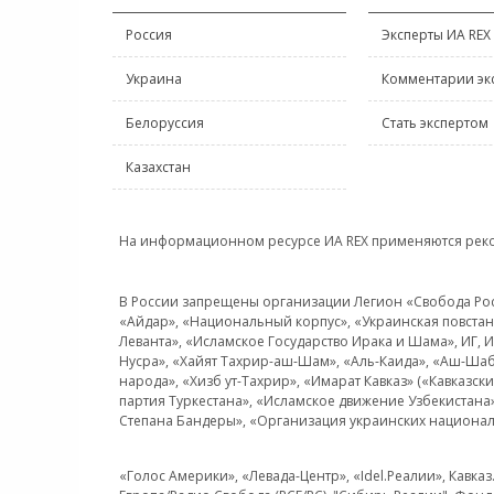
Россия
Эксперты ИА REX
Украина
Комментарии эк
Белоруссия
Стать экспертом
Казахстан
На информационном ресурсе ИА REX применяются рек
В России запрещены организации Легион «Свобода Росси
«Айдар», «Национальный корпус», «Украинская повстанч
Леванта», «Исламское Государство Ирака и Шама», ИГ,
Нусра», «Хайят Тахрир-аш-Шам», «Аль-Каида», «Аш-Шаб
народа», «Хизб ут-Тахрир», «Имарат Кавказ» («Кавказс
партия Туркестана», «Исламское движение Узбекистана
Степана Бандеры», «Организация украинских национал
«Голос Америки», «Левада-Центр», «Idel.Реалии», Кавка