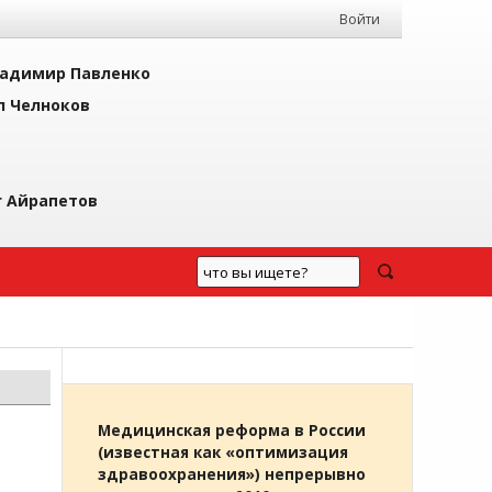
Войти
адимир Павленко
л Челноков
г Айрапетов
Медицинская реформа в России
(известная как «оптимизация
здравоохранения») непрерывно