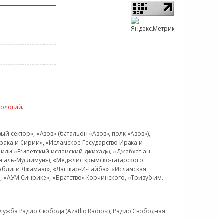
нологий
.
 сектор», «Азов» (батальон «Азов», полк «Азов»),
рака и Сирии», «Исламское Государство Ирака и
или «Египетский исламский джихад»), «Джабхат ан-
н аль-Муслимун»), «Меджлис крымско-татарского
Таблиги Джамаат», «Лашкар-И-Тайба», «Исламская
 «АУМ Синрике», «Братство» Корчинского, «Тризуб им.
ужба Радио Свобода (Azatliq Radiosi), Радио Свободная