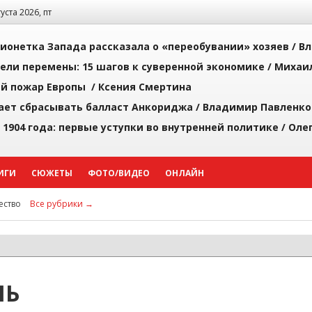
густа 2026, пт
ионетка Запада рассказала о «переобувании» хозяев /
Вл
рели перемены: 15 шагов к суверенной экономике /
Михаи
й пожар Европы /
Ксения Смертина
ает сбрасывать балласт Анкориджа /
Владимир Павленко
 1904 года: первые уступки во внутренней политике /
Оле
ИГИ
СЮЖЕТЫ
ФОТО/ВИДЕО
ОНЛАЙН
ство
Все рубрики →
ЛЬ