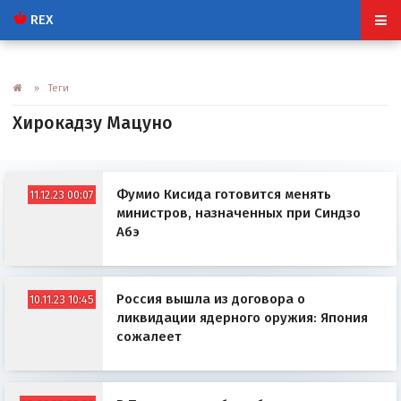
REX
» Теги
Хирокадзу Мацуно
Фумио Кисида готовится менять
11.12.23 00:07
министров, назначенных при Синдзо
Абэ
Россия вышла из договора о
10.11.23 10:45
ликвидации ядерного оружия: Япония
сожалеет