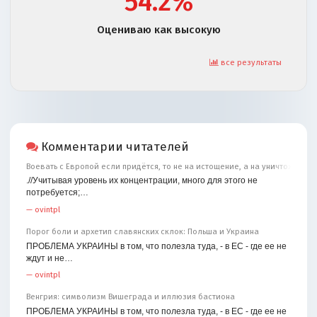
54.2%
Оцениваю как высокую
все результаты
Комментарии читателей
Воевать с Европой если придётся, то не на истощение, а на уничтожение
.//Учитывая уровень их концентрации, много для этого не
потребуется;…
—
ovintpl
Порог боли и архетип славянских склок: Польша и Украина
ПРОБЛЕМА УКРАИНЫ в том, что полезла туда, - в ЕС - где ее не
ждут и не…
—
ovintpl
Венгрия: символизм Вишеграда и иллюзия бастиона
ПРОБЛЕМА УКРАИНЫ в том, что полезла туда, - в ЕС - где ее не