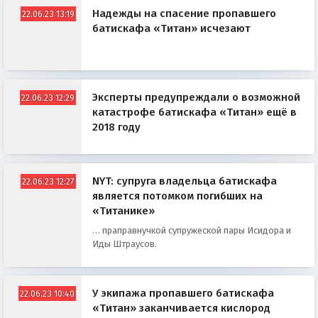
Надежды на спасение пропавшего
22.06.23 13:19
батискафа «Титан» исчезают
Эксперты предупреждали о возможной
22.06.23 12:29
катастрофе батискафа «Титан» ещё в
2018 году
NYT: супруга владельца батискафа
22.06.23 12:27
является потомком погибших на
«Титанике»
… праправнучкой супружеской пары Исидора и
Иды Штраусов.
У экипажа пропавшего батискафа
22.06.23 10:40
«Титан» заканчивается кислород