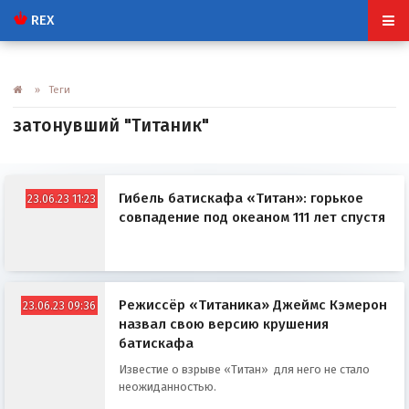
REX
» Теги
затонувший "Титаник"
Гибель батискафа «Титан»: горькое
23.06.23 11:23
совпадение под океаном 111 лет спустя
Режиссёр «Титаника» Джеймс Кэмерон
23.06.23 09:36
назвал свою версию крушения
батискафа
Известие о взрыве «Титан» для него не стало
неожиданностью.