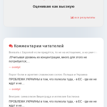
Оцениваю как высокую
все результаты
Комментарии читателей
Воевать с Европой если придётся, то не на истощение, а на уничтожение
.//Учитывая уровень их концентрации, много для этого не
потребуется;…
—
ovintpl
Порог боли и архетип славянских склок: Польша и Украина
ПРОБЛЕМА УКРАИНЫ в том, что полезла туда, - в ЕС - где ее не
ждут и не…
—
ovintpl
Венгрия: символизм Вишеграда и иллюзия бастиона
ПРОБЛЕМА УКРАИНЫ в том, что полезла туда, - в ЕС - где ее не
ждут и не…