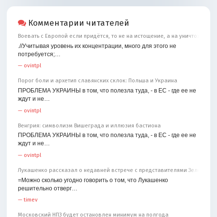
Комментарии читателей
Воевать с Европой если придётся, то не на истощение, а на уничтожение
.//Учитывая уровень их концентрации, много для этого не
потребуется;…
—
ovintpl
Порог боли и архетип славянских склок: Польша и Украина
ПРОБЛЕМА УКРАИНЫ в том, что полезла туда, - в ЕС - где ее не
ждут и не…
—
ovintpl
Венгрия: символизм Вишеграда и иллюзия бастиона
ПРОБЛЕМА УКРАИНЫ в том, что полезла туда, - в ЕС - где ее не
ждут и не…
—
ovintpl
Лукашенко рассказал о недавней встрече с представителями Зеленског
=Можно сколько угодно говорить о том, что Лукашенко
решительно отверг…
—
timev
Московский НПЗ будет остановлен минимум на полгода