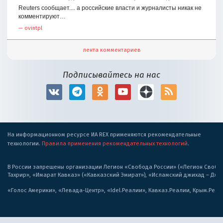
Reuters сообщает.... а российские власти и журналисты никак не
комментируют…
—
ovintpl
лента комментариев
Подписывайтесь на нас
На информационном ресурсе ИА REX применяются рекомендательные
технологии.
Правила применения рекомендательных технологий
.
В России запрещены организации Легион «Свобода России» («Легион Свобода
Тахрир», «Имарат Кавказ» («Кавказский Эмират»), «Исламский джихад – Дж
«Голос Америки», «Левада-Центр», «Idel.Реалии», Кавказ.Реалии, Крым.Реал