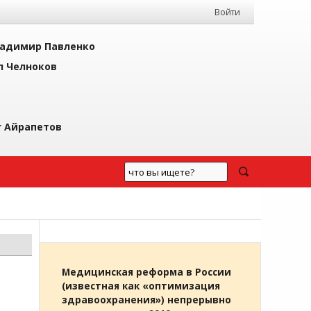
Войти
адимир Павленко
л Челноков
г Айрапетов
Медицинская реформа в России
(известная как «оптимизация
здравоохранения») непрерывно