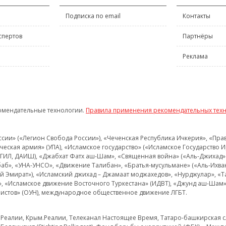
Подписка по email
Контакты
спертов
Партнёры
Реклама
омендательные технологии.
Правила применения рекомендательных тех
и» («Легион Свобода России»), «Чеченская Республика Ичкерия», «Правый
еская армия» (УПА), «Исламское государство» («Исламское Государство И
 ИГИЛ, ДАИШ), «Джабхат Фатх аш-Шам», «Священная война» («Аль-Джихад» 
аб», «УНА-УНСО», «Движение Талибан», «Братья-мусульмане» («Аль-Ихва
кий Эмират»), «Исламский джихад – Джамаат моджахедов», «Нурджулар», «
», «Исламское движение Восточного Туркестана» (ИДВТ), «Джунд аш-Шам»,
истов» (ОУН), международное общественное движение ЛГБТ.
з.Реалии, Крым.Реалии, Телеканал Настоящее Время, Татаро-башкирская сл