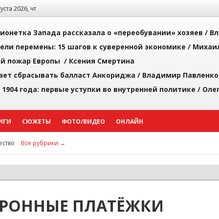
густа 2026, чт
ионетка Запада рассказала о «переобувании» хозяев /
Вл
рели перемены: 15 шагов к суверенной экономике /
Михаи
й пожар Европы /
Ксения Смертина
ает сбрасывать балласт Анкориджа /
Владимир Павленко
 1904 года: первые уступки во внутренней политике /
Оле
ИГИ
СЮЖЕТЫ
ФОТО/ВИДЕО
ОНЛАЙН
ство
Все рубрики →
ТРОННЫЕ ПЛАТЁЖКИ