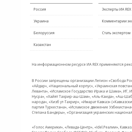
Россия
Эксперты ИА REX
Украина
Комментарии эк
Белоруссия
Стать экспертом
Казахстан
На информационном ресурсе ИА REX применяются рек
В России запрещены организации Легион «Свобода Росси
«Айдар», «Национальный корпус», «Украинская повстанч
Леванта», «Исламское Государство Ирака и Шама», ИГ,
Нусра», «Хайят Тахрир-аш-Шам», «Аль-Каида», «Аш-Шаб
народа», «Хизб ут-Тахрир», «Имарат Кавказ» («Кавказс
партия Туркестана», «Исламское движение Узбекистана
Степана Бандеры», «Организация украинских национал
«Голос Америки», «Левада-Центр», «Idel.Реалии», Кавка