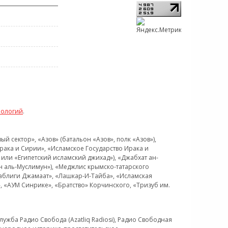
нологий
.
 сектор», «Азов» (батальон «Азов», полк «Азов»),
рака и Сирии», «Исламское Государство Ирака и
или «Египетский исламский джихад»), «Джабхат ан-
н аль-Муслимун»), «Меджлис крымско-татарского
Таблиги Джамаат», «Лашкар-И-Тайба», «Исламская
 «АУМ Синрике», «Братство» Корчинского, «Тризуб им.
ужба Радио Свобода (Azatliq Radiosi), Радио Свободная