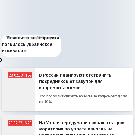
Киевская марионетка
В России назрели
Миграционный пожар
Россия начинает
Россия зимой 1904
Русская нация вчера и
Почему правый крах в
Место Науру / Науэро в
У сионистского проекта
Запада рассказала о
перемены: 15 шагов к
Европы
сбрасывать балласт
года: первые уступки во
сегодня
Варшаве не поможет её
современной истории
появилось украинское
«переобувании» хозяев
суверенной экономике
Анкориджа
внутренней политике
отношениям с Россией?
Южной Осетии
измерение
В России планируют отстранить
28.02.23 11:52
посредников от закупок для
капремонта домов
Это позволит снизить взносы на капремонт дома
на 10%.
На Урале передумали сокращать срок
20.02.23 16:23
моратория по уплате взносов на