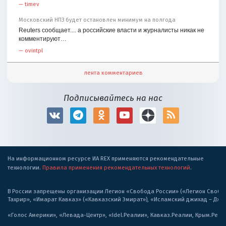
—
timev
Московский НПЗ будет остановлен минимум на полгода
Reuters сообщает.... а российские власти и журналисты никак не
комментируют…
—
ovintpl
лента комментариев
Подписывайтесь на нас
На информационном ресурсе ИА REX применяются рекомендательные
технологии.
Правила применения рекомендательных технологий
.
В России запрещены организации Легион «Свобода России» («Легион Свобода
Тахрир», «Имарат Кавказ» («Кавказский Эмират»), «Исламский джихад – Дж
«Голос Америки», «Левада-Центр», «Idel.Реалии», Кавказ.Реалии, Крым.Реал