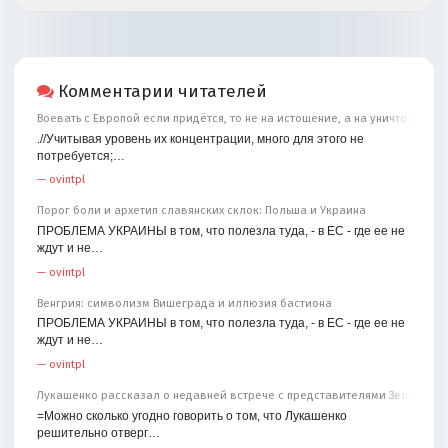
Комментарии читателей
Воевать с Европой если придётся, то не на истощение, а на уничтожение
.//Учитывая уровень их концентрации, много для этого не
потребуется;…
—
ovintpl
Порог боли и архетип славянских склок: Польша и Украина
ПРОБЛЕМА УКРАИНЫ в том, что полезла туда, - в ЕС - где ее не
ждут и не…
—
ovintpl
Венгрия: символизм Вишеграда и иллюзия бастиона
ПРОБЛЕМА УКРАИНЫ в том, что полезла туда, - в ЕС - где ее не
ждут и не…
—
ovintpl
Лукашенко рассказал о недавней встрече с представителями Зеленског
=Можно сколько угодно говорить о том, что Лукашенко
решительно отверг…