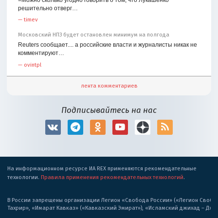
решительно отверг…
—
timev
Московский НПЗ будет остановлен минимум на полгода
Reuters сообщает.... а российские власти и журналисты никак не
комментируют…
—
ovintpl
лента комментариев
Подписывайтесь на нас
На информационном ресурсе ИА REX применяются рекомендательные
технологии.
Правила применения рекомендательных технологий
.
В России запрещены организации Легион «Свобода России» («Легион Свобода
Тахрир», «Имарат Кавказ» («Кавказский Эмират»), «Исламский джихад – Дж