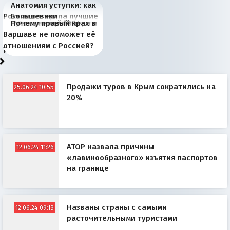
Анатомия уступки: как
Россия потеряла лучшие
Большевики
Киевская марионетка
В России назрели
Миграционный пожар
Россия начинает
Россия зимой 1904
Русская нация вчера и
Почему правый крах в
рыбопромысловые
отличаются от «Яблока»
Запада рассказала о
перемены: 15 шагов к
Европы
сбрасывать балласт
года: первые уступки во
сегодня
Варшаве не поможет её
районы Баренцева
тем, что они -
«переобувании» хозяев
суверенной экономике
Анкориджа
внутренней политике
отношениям с Россией?
моря
победители
Продажи туров в Крым сократились на
25.06.24 10:55
20%
АТОР назвала причины
12.06.24 11:26
«лавинообразного» изъятия паспортов
на границе
Названы страны с самыми
12.06.24 09:13
расточительными туристами