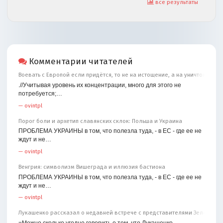
все результаты
Комментарии читателей
Воевать с Европой если придётся, то не на истощение, а на уничтожение
.//Учитывая уровень их концентрации, много для этого не
потребуется;…
—
ovintpl
Порог боли и архетип славянских склок: Польша и Украина
ПРОБЛЕМА УКРАИНЫ в том, что полезла туда, - в ЕС - где ее не
ждут и не…
—
ovintpl
Венгрия: символизм Вишеграда и иллюзия бастиона
ПРОБЛЕМА УКРАИНЫ в том, что полезла туда, - в ЕС - где ее не
ждут и не…
—
ovintpl
Лукашенко рассказал о недавней встрече с представителями Зеленског
=Можно сколько угодно говорить о том, что Лукашенко