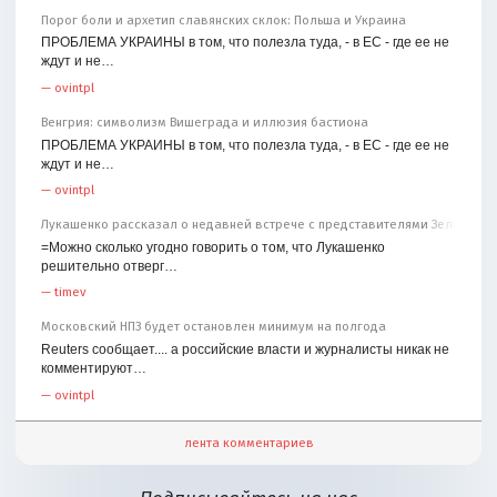
Порог боли и архетип славянских склок: Польша и Украина
ПРОБЛЕМА УКРАИНЫ в том, что полезла туда, - в ЕС - где ее не
ждут и не…
—
ovintpl
Венгрия: символизм Вишеграда и иллюзия бастиона
ПРОБЛЕМА УКРАИНЫ в том, что полезла туда, - в ЕС - где ее не
ждут и не…
—
ovintpl
Лукашенко рассказал о недавней встрече с представителями Зеленског
=Можно сколько угодно говорить о том, что Лукашенко
решительно отверг…
—
timev
Московский НПЗ будет остановлен минимум на полгода
Reuters сообщает.... а российские власти и журналисты никак не
комментируют…
—
ovintpl
лента комментариев