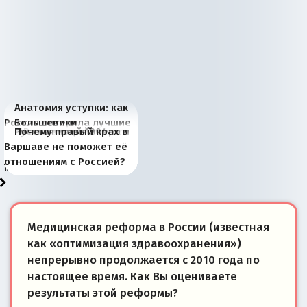
Анатомия уступки: как
Россия потеряла лучшие
Большевики
Киевская марионетка
В России назрели
Миграционный пожар
Россия начинает
Россия зимой 1904
Русская нация вчера и
Почему правый крах в
рыбопромысловые
отличаются от «Яблока»
Запада рассказала о
перемены: 15 шагов к
Европы
сбрасывать балласт
года: первые уступки во
сегодня
Варшаве не поможет её
районы Баренцева
тем, что они -
«переобувании» хозяев
суверенной экономике
Анкориджа
внутренней политике
отношениям с Россией?
моря
победители
Медицинская реформа в России (известная
как «оптимизация здравоохранения»)
непрерывно продолжается с 2010 года по
настоящее время. Как Вы оцениваете
результаты этой реформы?