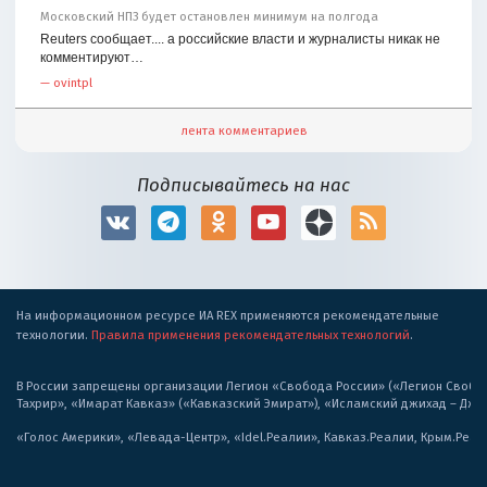
Московский НПЗ будет остановлен минимум на полгода
Reuters сообщает.... а российские власти и журналисты никак не
комментируют…
—
ovintpl
лента комментариев
Подписывайтесь на нас
На информационном ресурсе ИА REX применяются рекомендательные
технологии.
Правила применения рекомендательных технологий
.
В России запрещены организации Легион «Свобода России» («Легион Свобода
Тахрир», «Имарат Кавказ» («Кавказский Эмират»), «Исламский джихад – Дж
«Голос Америки», «Левада-Центр», «Idel.Реалии», Кавказ.Реалии, Крым.Реал