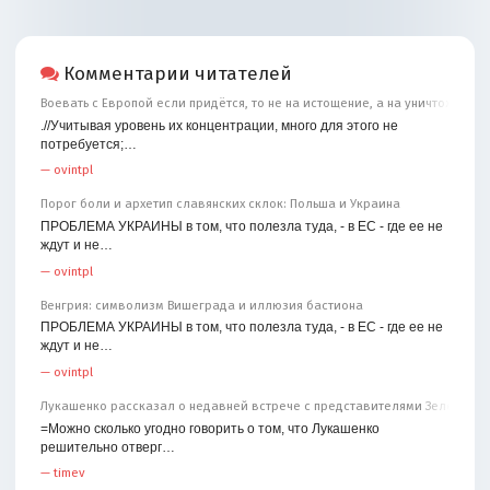
Комментарии читателей
Воевать с Европой если придётся, то не на истощение, а на уничтожение
.//Учитывая уровень их концентрации, много для этого не
потребуется;…
—
ovintpl
Порог боли и архетип славянских склок: Польша и Украина
ПРОБЛЕМА УКРАИНЫ в том, что полезла туда, - в ЕС - где ее не
ждут и не…
—
ovintpl
Венгрия: символизм Вишеграда и иллюзия бастиона
ПРОБЛЕМА УКРАИНЫ в том, что полезла туда, - в ЕС - где ее не
ждут и не…
—
ovintpl
Лукашенко рассказал о недавней встрече с представителями Зеленског
=Можно сколько угодно говорить о том, что Лукашенко
решительно отверг…
—
timev