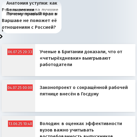
Анатомия уступки: как
Россия потеряла лучшие
Большевики
Киевская марионетка
В России назрели
Миграционный пожар
Россия начинает
Россия зимой 1904
Русская нация вчера и
Почему правый крах в
рыбопромысловые
отличаются от «Яблока»
Запада рассказала о
перемены: 15 шагов к
Европы
сбрасывать балласт
года: первые уступки во
сегодня
Варшаве не поможет её
районы Баренцева
тем, что они -
«переобувании» хозяев
суверенной экономике
Анкориджа
внутренней политике
отношениям с Россией?
моря
победители
Ученые в Британии доказали, что от
06.07.25 20:33
«четырёхдневки» выигрывают
работодатели
Законопроект о сокращённой рабочей
04.07.25 00:00
пятнице внесён в Госдуму
Володин: в оценках эффективности
13.06.25 10:40
вузов важно учитывать
востребованность выпускников