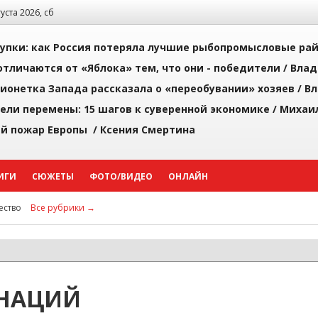
густа 2026, сб
упки: как Россия потеряла лучшие рыбопромысловые ра
тличаются от «Яблока» тем, что они - победители /
Влад
ионетка Запада рассказала о «переобувании» хозяев /
Вл
рели перемены: 15 шагов к суверенной экономике /
Михаи
й пожар Европы /
Ксения Смертина
ИГИ
СЮЖЕТЫ
ФОТО/ВИДЕО
ОНЛАЙН
ство
Все рубрики →
 НАЦИЙ