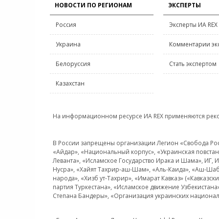
НОВОСТИ ПО РЕГИОНАМ
ЭКСПЕРТЫ
Россия
Эксперты ИА REX
Украина
Комментарии эк
Белоруссия
Стать экспертом
Казахстан
На информационном ресурсе ИА REX применяются рек
В России запрещены организации Легион «Свобода Росси
«Айдар», «Национальный корпус», «Украинская повстанч
Леванта», «Исламское Государство Ирака и Шама», ИГ,
Нусра», «Хайят Тахрир-аш-Шам», «Аль-Каида», «Аш-Шаб
народа», «Хизб ут-Тахрир», «Имарат Кавказ» («Кавказс
партия Туркестана», «Исламское движение Узбекистана
Степана Бандеры», «Организация украинских национал