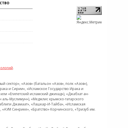
СТВО
нологий
.
 сектор», «Азов» (батальон «Азов», полк «Азов»),
рака и Сирии», «Исламское Государство Ирака и
или «Египетский исламский джихад»), «Джабхат ан-
н аль-Муслимун»), «Меджлис крымско-татарского
Таблиги Джамаат», «Лашкар-И-Тайба», «Исламская
 «АУМ Синрике», «Братство» Корчинского, «Тризуб им.