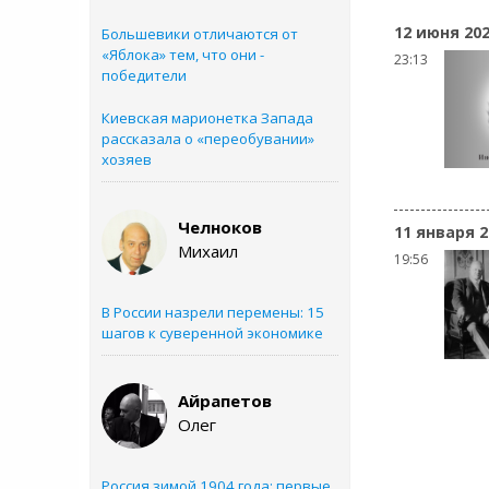
12 июня 20
Большевики отличаются от
«Яблока» тем, что они -
23:13
победители
Киевская марионетка Запада
рассказала о «переобувании»
хозяев
Челноков
11 января 2
Михаил
19:56
В России назрели перемены: 15
шагов к суверенной экономике
Айрапетов
Олег
Россия зимой 1904 года: первые