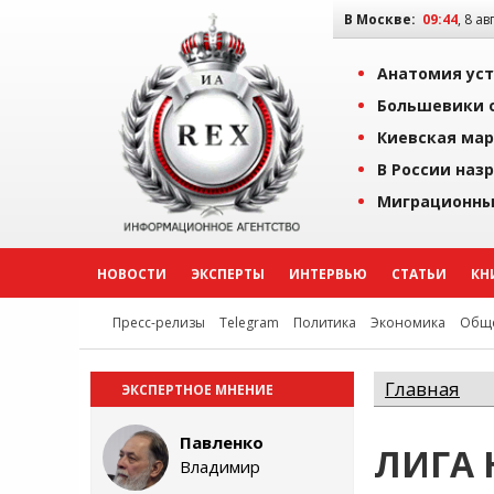
В Москве:
09:44
, 8 ав
Анатомия уст
Большевики о
Киевская мар
В России наз
Миграционны
НОВОСТИ
ЭКСПЕРТЫ
ИНТЕРВЬЮ
СТАТЬИ
КН
Пресс-релизы
Telegram
Политика
Экономика
Обще
Главная
ЭКСПЕРТНОЕ МНЕНИЕ
Павленко
ЛИГА
Владимир