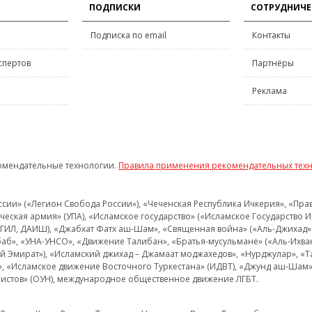
ПОДПИСКИ
СОТРУДНИЧЕ
Подписка по email
Контакты
спертов
Партнёры
Реклама
омендательные технологии.
Правила применения рекомендательных тех
и» («Легион Свобода России»), «Чеченская Республика Ичкерия», «Правый
еская армия» (УПА), «Исламское государство» («Исламское Государство И
 ИГИЛ, ДАИШ), «Джабхат Фатх аш-Шам», «Священная война» («Аль-Джихад» 
аб», «УНА-УНСО», «Движение Талибан», «Братья-мусульмане» («Аль-Ихва
кий Эмират»), «Исламский джихад – Джамаат моджахедов», «Нурджулар», «
», «Исламское движение Восточного Туркестана» (ИДВТ), «Джунд аш-Шам»,
истов» (ОУН), международное общественное движение ЛГБТ.