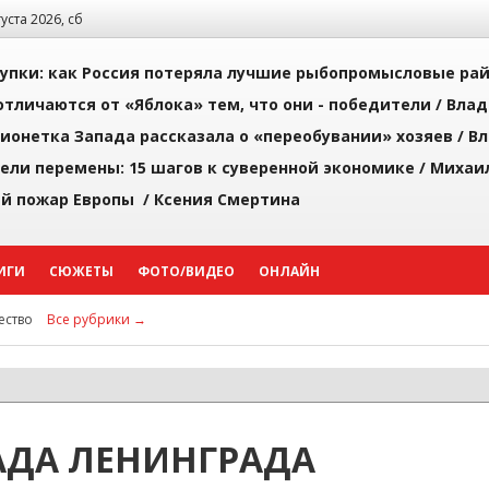
густа 2026, сб
упки: как Россия потеряла лучшие рыбопромысловые ра
тличаются от «Яблока» тем, что они - победители /
Влад
ионетка Запада рассказала о «переобувании» хозяев /
Вл
рели перемены: 15 шагов к суверенной экономике /
Михаи
й пожар Европы /
Ксения Смертина
ИГИ
СЮЖЕТЫ
ФОТО/ВИДЕО
ОНЛАЙН
ство
Все рубрики →
АДА ЛЕНИНГРАДА