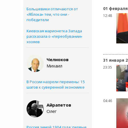
01 февраля
Большевики отличаются от
«Яблока» тем, что они -
12:48
победители
Киевская марионетка Запада
рассказала о «переобувании»
хозяев
Челноков
31 января 2
Михаил
23:35
В России назрели перемены: 15
шагов к суверенной экономике
04:46
Айрапетов
Олег
Россия зимой 1904 года: первые