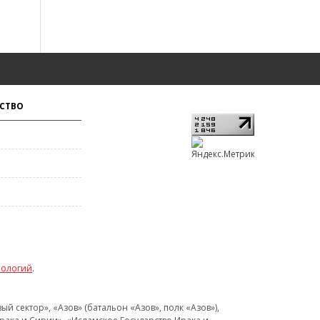
СТВО
нологий
.
 сектор», «Азов» (батальон «Азов», полк «Азов»),