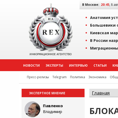
В Москве:
20:45
, 8 ав
Анатомия уст
Большевики о
Киевская мар
В России наз
Миграционны
НОВОСТИ
ЭКСПЕРТЫ
ИНТЕРВЬЮ
СТАТЬИ
КН
Пресс-релизы
Telegram
Политика
Экономика
Обще
Главная
ЭКСПЕРТНОЕ МНЕНИЕ
Павленко
БЛОК
Владимир