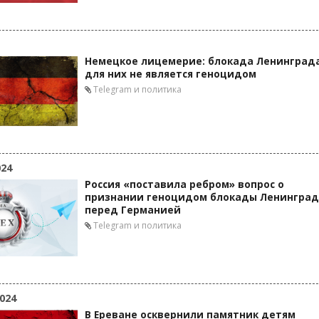
Немецкое лицемерие: блокада Ленинград
для них не является геноцидом
Telegram и политика
024
Россия «поставила ребром» вопрос о
признании геноцидом блокады Ленингра
перед Германией
Telegram и политика
024
В Ереване осквернили памятник детям