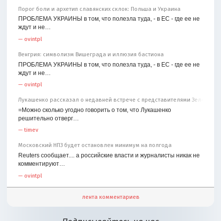
Порог боли и архетип славянских склок: Польша и Украина
ПРОБЛЕМА УКРАИНЫ в том, что полезла туда, - в ЕС - где ее не
ждут и не…
—
ovintpl
Венгрия: символизм Вишеграда и иллюзия бастиона
ПРОБЛЕМА УКРАИНЫ в том, что полезла туда, - в ЕС - где ее не
ждут и не…
—
ovintpl
Лукашенко рассказал о недавней встрече с представителями Зеленског
=Можно сколько угодно говорить о том, что Лукашенко
решительно отверг…
—
timev
Московский НПЗ будет остановлен минимум на полгода
Reuters сообщает.... а российские власти и журналисты никак не
комментируют…
—
ovintpl
лента комментариев