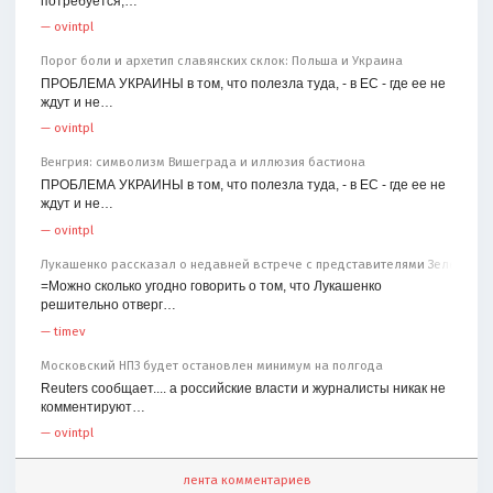
потребуется;…
—
ovintpl
Порог боли и архетип славянских склок: Польша и Украина
ПРОБЛЕМА УКРАИНЫ в том, что полезла туда, - в ЕС - где ее не
ждут и не…
—
ovintpl
Венгрия: символизм Вишеграда и иллюзия бастиона
ПРОБЛЕМА УКРАИНЫ в том, что полезла туда, - в ЕС - где ее не
ждут и не…
—
ovintpl
Лукашенко рассказал о недавней встрече с представителями Зеленског
=Можно сколько угодно говорить о том, что Лукашенко
решительно отверг…
—
timev
Московский НПЗ будет остановлен минимум на полгода
Reuters сообщает.... а российские власти и журналисты никак не
комментируют…
—
ovintpl
лента комментариев