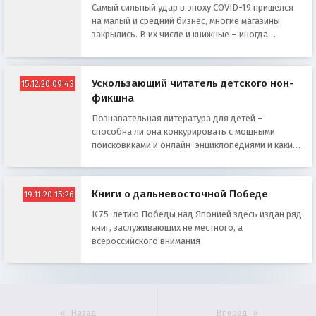
Самый сильный удар в эпоху COVID-19 пришёлся
на малый и средний бизнес, многие магазины
закрылись. В их числе и книжные – иногда
единственные в городах
Ускользающий читатель детского нон-
15.12.20 09:43
фикшна
Познавательная литература для детей –
способна ли она конкурировать с мощными
поисковиками и онлайн-энциклопедиями и каким
образом она пытается это делать?
Книги о дальневосточной Победе
19.11.20 15:26
К 75-летию Победы над Японией здесь издан ряд
книг, заслуживающих не местного, а
всероссийского внимания
Назад
Вперёд