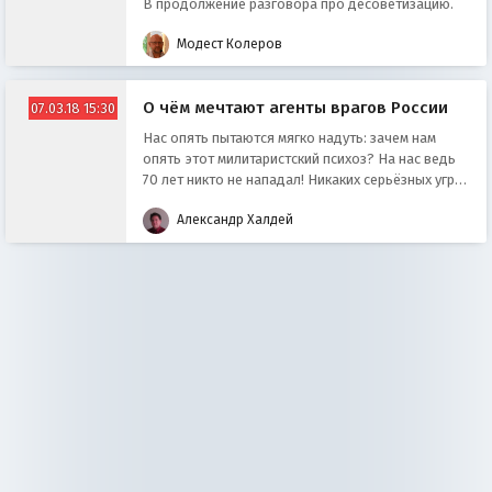
В продолжение разговора про десоветизацию.
Модест Колеров
О чём мечтают агенты врагов России
07.03.18 15:30
Нас опять пытаются мягко надуть: зачем нам
опять этот милитаристский психоз? На нас ведь
70 лет никто не нападал! Никаких серьёзных угроз
нет - расслабьтесь!
Александр Халдей