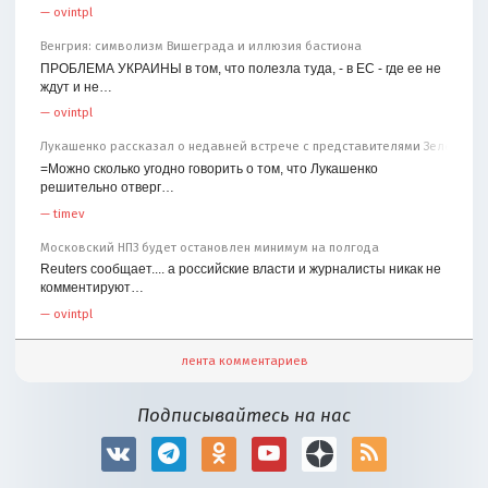
—
ovintpl
Венгрия: символизм Вишеграда и иллюзия бастиона
ПРОБЛЕМА УКРАИНЫ в том, что полезла туда, - в ЕС - где ее не
ждут и не…
—
ovintpl
Лукашенко рассказал о недавней встрече с представителями Зеленског
=Можно сколько угодно говорить о том, что Лукашенко
решительно отверг…
—
timev
Московский НПЗ будет остановлен минимум на полгода
Reuters сообщает.... а российские власти и журналисты никак не
комментируют…
—
ovintpl
лента комментариев
Подписывайтесь на нас