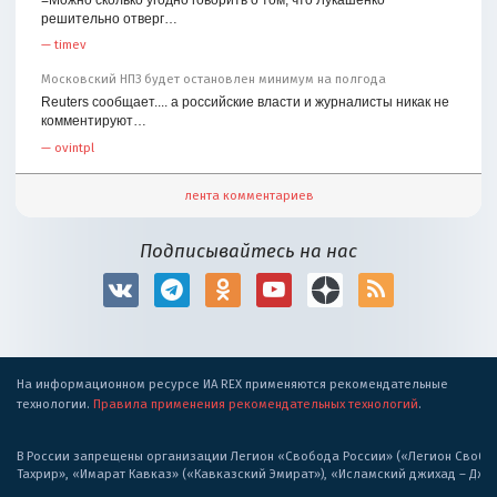
решительно отверг…
—
timev
Московский НПЗ будет остановлен минимум на полгода
Reuters сообщает.... а российские власти и журналисты никак не
комментируют…
—
ovintpl
лента комментариев
Подписывайтесь на нас
На информационном ресурсе ИА REX применяются рекомендательные
технологии.
Правила применения рекомендательных технологий
.
В России запрещены организации Легион «Свобода России» («Легион Свобода
Тахрир», «Имарат Кавказ» («Кавказский Эмират»), «Исламский джихад – Дж