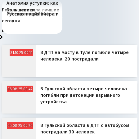
Анатомия уступки: как
Россия потеряла лучшие
Большевики
Июньская жара в
Киевская марионетка
В России назрели
Миграционный пожар
Россия начинает
Россия зимой 1904
Русская нация вчера и
рыбопромысловые
отличаются от «Яблока»
Европе и озоновые
Запада рассказала о
перемены: 15 шагов к
Европы
сбрасывать балласт
года: первые уступки во
сегодня
районы Баренцева
тем, что они -
дыры
«переобувании» хозяев
суверенной экономике
Анкориджа
внутренней политике
моря
победители
В ДТП на мосту в Туле погибли четыре
31.10.25 09:12
человека, 20 пострадали
В Тульской области четыре человека
06.08.25 00:47
погибли при детонации взрывного
устройства
В Тульской области в ДТП с автобусом
05.08.25 09:20
пострадали 30 человек