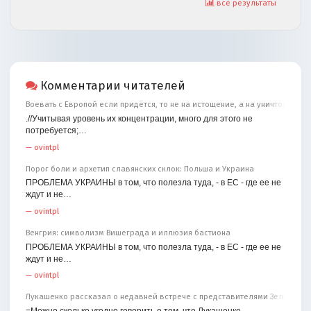
все результаты
Комментарии читателей
Воевать с Европой если придётся, то не на истощение, а на уничтожение
.//Учитывая уровень их концентрации, много для этого не
потребуется;…
—
ovintpl
Порог боли и архетип славянских склок: Польша и Украина
ПРОБЛЕМА УКРАИНЫ в том, что полезла туда, - в ЕС - где ее не
ждут и не…
—
ovintpl
Венгрия: символизм Вишеграда и иллюзия бастиона
ПРОБЛЕМА УКРАИНЫ в том, что полезла туда, - в ЕС - где ее не
ждут и не…
—
ovintpl
Лукашенко рассказал о недавней встрече с представителями Зеленског
=Можно сколько угодно говорить о том, что Лукашенко