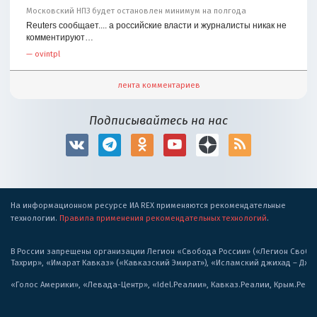
Московский НПЗ будет остановлен минимум на полгода
Reuters сообщает.... а российские власти и журналисты никак не
комментируют…
—
ovintpl
лента комментариев
Подписывайтесь на нас
На информационном ресурсе ИА REX применяются рекомендательные
технологии.
Правила применения рекомендательных технологий
.
В России запрещены организации Легион «Свобода России» («Легион Свобода
Тахрир», «Имарат Кавказ» («Кавказский Эмират»), «Исламский джихад – Дж
«Голос Америки», «Левада-Центр», «Idel.Реалии», Кавказ.Реалии, Крым.Реал