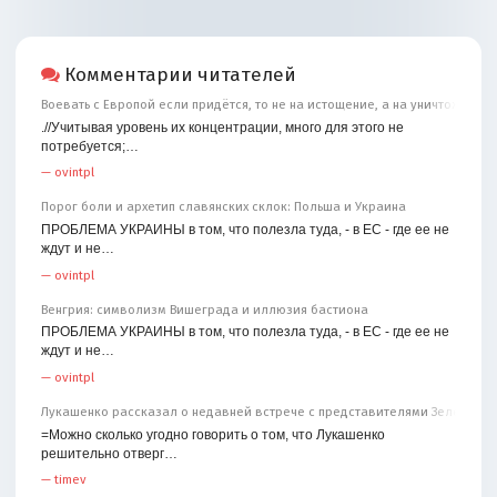
Комментарии читателей
Воевать с Европой если придётся, то не на истощение, а на уничтожение
.//Учитывая уровень их концентрации, много для этого не
потребуется;…
—
ovintpl
Порог боли и архетип славянских склок: Польша и Украина
ПРОБЛЕМА УКРАИНЫ в том, что полезла туда, - в ЕС - где ее не
ждут и не…
—
ovintpl
Венгрия: символизм Вишеграда и иллюзия бастиона
ПРОБЛЕМА УКРАИНЫ в том, что полезла туда, - в ЕС - где ее не
ждут и не…
—
ovintpl
Лукашенко рассказал о недавней встрече с представителями Зеленског
=Можно сколько угодно говорить о том, что Лукашенко
решительно отверг…
—
timev