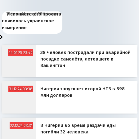
Киевская марионетка
В России назрели
Миграционный пожар
Россия начинает
Россия зимой 1904
Русская нация вчера и
Почему правый крах в
Место Науру / Науэро в
У сионистского проекта
Запада рассказала о
перемены: 15 шагов к
Европы
сбрасывать балласт
года: первые уступки во
сегодня
Варшаве не поможет её
современной истории
появилось украинское
«переобувании» хозяев
суверенной экономике
Анкориджа
внутренней политике
отношениям с Россией?
Южной Осетии
измерение
38 человек пострадали при аварийной
24.01.25 23:49
посадке самолёта, летевшего в
Вашингтон
Нигерия запускает второй НПЗ в 898
31.12.24 03:38
млн долларов
В Нигерии во время раздачи еды
22.12.24 23:31
погибли 32 человека