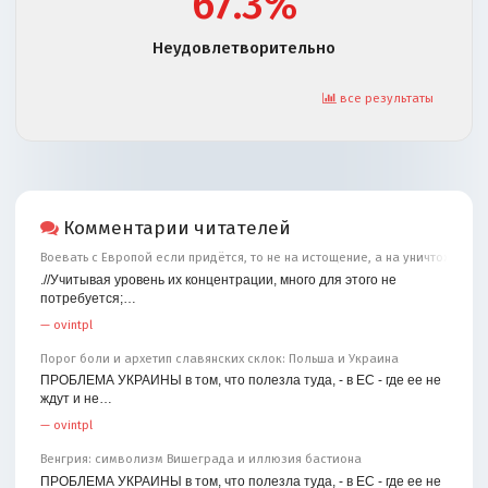
67.3%
Неудовлетворительно
все результаты
Комментарии читателей
Воевать с Европой если придётся, то не на истощение, а на уничтожение
.//Учитывая уровень их концентрации, много для этого не
потребуется;…
—
ovintpl
Порог боли и архетип славянских склок: Польша и Украина
ПРОБЛЕМА УКРАИНЫ в том, что полезла туда, - в ЕС - где ее не
ждут и не…
—
ovintpl
Венгрия: символизм Вишеграда и иллюзия бастиона
ПРОБЛЕМА УКРАИНЫ в том, что полезла туда, - в ЕС - где ее не