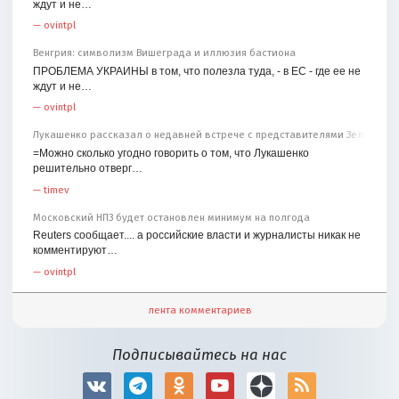
ждут и не…
—
ovintpl
Венгрия: символизм Вишеграда и иллюзия бастиона
ПРОБЛЕМА УКРАИНЫ в том, что полезла туда, - в ЕС - где ее не
ждут и не…
—
ovintpl
Лукашенко рассказал о недавней встрече с представителями Зеленског
=Можно сколько угодно говорить о том, что Лукашенко
решительно отверг…
—
timev
Московский НПЗ будет остановлен минимум на полгода
Reuters сообщает.... а российские власти и журналисты никак не
комментируют…
—
ovintpl
лента комментариев
Подписывайтесь на нас