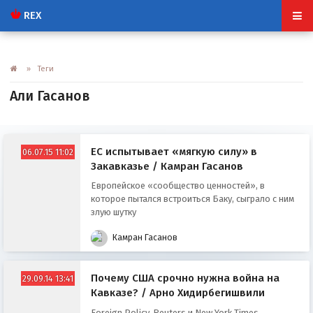
REX
» Теги
Али Гасанов
ЕС испытывает «мягкую силу» в
06.07.15 11:02
Закавказье / Камран Гасанов
Европейское «сообщество ценностей», в
которое пытался встроиться Баку, сыграло с ним
злую шутку
Камран Гасанов
Почему США срочно нужна война на
29.09.14 13:41
Кавказе? / Арно Хидирбегишвили
Foreign Policy, Reuters и New York Times