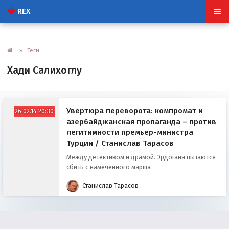
REX
» Теги
Хади Салихоглу
Увертюра переворота: компромат и
26.02.14 20:30
азербайджанская пропаганда – против
легитимности премьер-министра
Турции / Станислав Тарасов
Между детективом и драмой. Эрдогана пытаются
сбить с намеченного марша
Станислав Тарасов