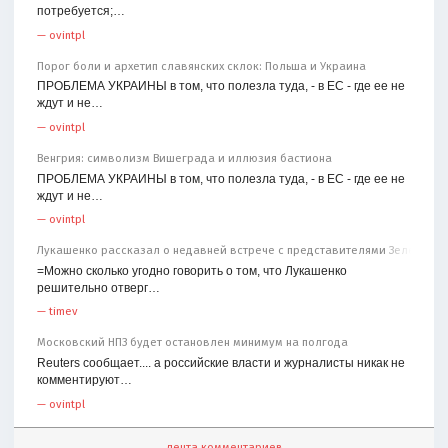
потребуется;…
—
ovintpl
Порог боли и архетип славянских склок: Польша и Украина
ПРОБЛЕМА УКРАИНЫ в том, что полезла туда, - в ЕС - где ее не
ждут и не…
—
ovintpl
Венгрия: символизм Вишеграда и иллюзия бастиона
ПРОБЛЕМА УКРАИНЫ в том, что полезла туда, - в ЕС - где ее не
ждут и не…
—
ovintpl
Лукашенко рассказал о недавней встрече с представителями Зеленског
=Можно сколько угодно говорить о том, что Лукашенко
решительно отверг…
—
timev
Московский НПЗ будет остановлен минимум на полгода
Reuters сообщает.... а российские власти и журналисты никак не
комментируют…
—
ovintpl
лента комментариев