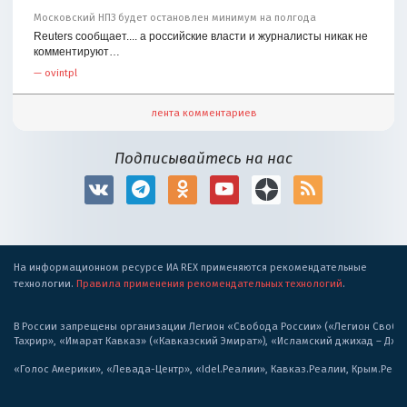
Московский НПЗ будет остановлен минимум на полгода
Reuters сообщает.... а российские власти и журналисты никак не
комментируют…
—
ovintpl
лента комментариев
Подписывайтесь на нас
На информационном ресурсе ИА REX применяются рекомендательные
технологии.
Правила применения рекомендательных технологий
.
В России запрещены организации Легион «Свобода России» («Легион Свобода
Тахрир», «Имарат Кавказ» («Кавказский Эмират»), «Исламский джихад – Дж
«Голос Америки», «Левада-Центр», «Idel.Реалии», Кавказ.Реалии, Крым.Реал