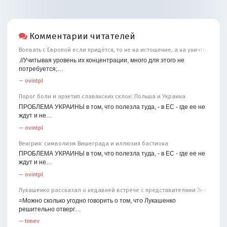
Комментарии читателей
Воевать с Европой если придётся, то не на истощение, а на уничтожение
.//Учитывая уровень их концентрации, много для этого не
потребуется;…
—
ovintpl
Порог боли и архетип славянских склок: Польша и Украина
ПРОБЛЕМА УКРАИНЫ в том, что полезла туда, - в ЕС - где ее не
ждут и не…
—
ovintpl
Венгрия: символизм Вишеграда и иллюзия бастиона
ПРОБЛЕМА УКРАИНЫ в том, что полезла туда, - в ЕС - где ее не
ждут и не…
—
ovintpl
Лукашенко рассказал о недавней встрече с представителями Зеленског
=Можно сколько угодно говорить о том, что Лукашенко
решительно отверг…
—
timev