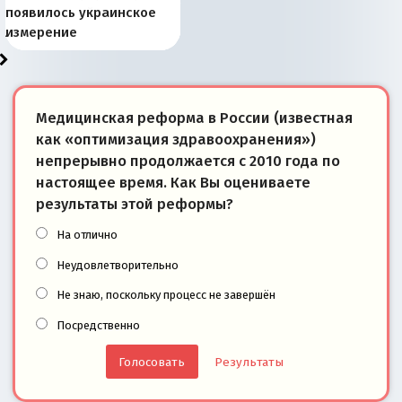
Запада рассказала о
перемены: 15 шагов к
Европы
сбрасывать балласт
года: первые уступки во
сегодня
Варшаве не поможет её
современной истории
появилось украинское
«переобувании» хозяев
суверенной экономике
Анкориджа
внутренней политике
отношениям с Россией?
Южной Осетии
измерение
Медицинская реформа в России (известная
как «оптимизация здравоохранения»)
непрерывно продолжается с 2010 года по
настоящее время. Как Вы оцениваете
результаты этой реформы?
На отлично
Неудовлетворительно
Не знаю, поскольку процесс не завершён
Посредственно
Результаты