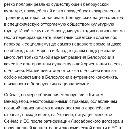
резко полярен реально существующей белорусской
культуре, враждебен ей и эта враждебность закреплена в
традиции, которая сплачивает белорусских националистов
в специфическую отторгаемую обществом культурную
группу. Иной же путь в Европу, минуя стадию национализма
(если перефразировать известный советский слоган про
переход к социализму) до самого недавнего времени даже
не обсуждался. Европа и Запад в целом поддерживали
много лет только такой вариант развития Белоруссии в
качестве альтернативы существующей ориентации на союз
с Россией. Малейший отход от союза с Россией влек за
собою нарастание в Белоруссии внутреннего конфликта,
связанного с белорусским национализмом.
Сейчас, по мере сближения Белоруссии с Китаем,
Венесуэлой, некоторыми иными странами, ослаблением
позиций национализма в иных восточно-европейских
странах, прежде всего, на Украине, ситуация меняется.
Сейчас и ЕС после ратификации Лиссабонского договора и
происшедшей концентрации экономической власти в ЕС в