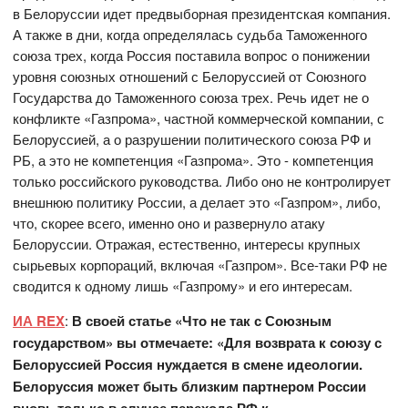
в Белоруссии идет предвыборная президентская компания.
А также в дни, когда определялась судьба Таможенного
союза трех, когда Россия поставила вопрос о понижении
уровня союзных отношений с Белоруссией от Союзного
Государства до Таможенного союза трех. Речь идет не о
конфликте «Газпрома», частной коммерческой компании, с
Белоруссией, а о разрушении политического союза РФ и
РБ, а это не компетенция «Газпрома». Это - компетенция
только российского руководства. Либо оно не контролирует
внешнюю политику России, а делает это «Газпром», либо,
что, скорее всего, именно оно и развернуло атаку
Белоруссии. Отражая, естественно, интересы крупных
сырьевых корпораций, включая «Газпром». Все-таки РФ не
сводится к одному лишь «Газпрому» и его интересам.
ИА REX
:
В своей статье «Что не так с Союзным
государством» вы отмечаете: «Для возврата к союзу с
Белоруссией Россия нуждается в смене идеологии.
Белоруссия может быть близким партнером России
вновь только в случае перехода РФ к