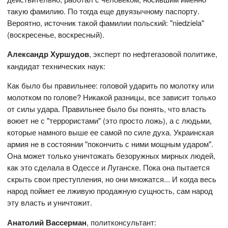
такую фамилию. По тогда еще двуязычному паспорту.
Вероятно, источник такой фамилии польский: "niedziela"
(воскресенье, воскресный).
Александр Хуршудов
, эксперт по нефтегазовой политике,
кандидат технических наук:
Как было бы правильнее: головой ударить по молотку или
молотком по голове? Никакой разницы, все зависит только
от силы удара. Правильнее было бы понять, что власть
воюет не с "террористами" (это просто ложь), а с людьми,
которые намного выше ее самой по силе духа. Украинская
армия не в состоянии "покончить с ними мощным ударом".
Она может только уничтожать безоружных мирных людей,
как это сделала в Одессе и Луганске. Пока она пытается
скрыть свои преступления, но они множатся... И когда весь
народ поймет ее лживую продажную сущность, сам народ
эту власть и уничтожит.
Анатолий Вассерман
, политконсультант: