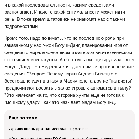
и в какой последовательности, какими средствами
располагают. Иначе, о какой оптимальности может идти
речь. В тоже время штатовики не знакомят нас с такими
подробностями.
Кроме того, надо понимать, что не последнюю роль при
заказанном у нас г-жой Богуш-Данд планировании играют
сведения о морально-волевом и материально-техническом
состоянием войск хунты. А об этом та же, цитируемая г-жой
Богуш-Данд г-жа Нидзельская, дает самые противоречивые
сведения: "Вопрос: Почему парни Андрея Билецкого
бесстрашно идут в атаку в Мариуполе, а другие "патриоты"
предпочитают воевать в залах игровых автоматов в тылу?
"Это намекает на то, что сторона хунты еще не готова к
"мощному удару", как это называет мадам Богуш-Д.
Ещё по теме
Украину вновь дразнят местом в Евросоюзе
«Креативная» формула ЕС: Орбан вышел, Украина вошла