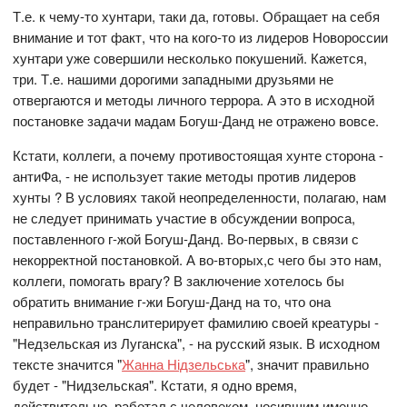
Т.е. к чему-то хунтари, таки да, готовы. Обращает на себя
внимание и тот факт, что на кого-то из лидеров Новороссии
хунтари уже совершили несколько покушений. Кажется,
три. Т.е. нашими дорогими западными друзьями не
отвергаются и методы личного террора. А это в исходной
постановке задачи мадам Богуш-Данд не отражено вовсе.
Кстати, коллеги, а почему противостоящая хунте сторона -
антиФа, - не использует такие методы против лидеров
хунты ? В условиях такой неопределенности, полагаю, нам
не следует принимать участие в обсуждении вопроса,
поставленного г-жой Богуш-Данд. Во-первых, в связи с
некорректной постановкой. А во-вторых,с чего бы это нам,
коллеги, помогать врагу? В заключение хотелось бы
обратить внимание г-жи Богуш-Данд на то, что она
неправильно транслитерирует фамилию своей креатуры -
"Недзельская из Луганска", - на русский язык. В исходном
тексте значится "
Жанна Нідзельська
", значит правильно
будет - "Нидзельская". Кстати, я одно время,
действительно, работал с человеком, носившим именно