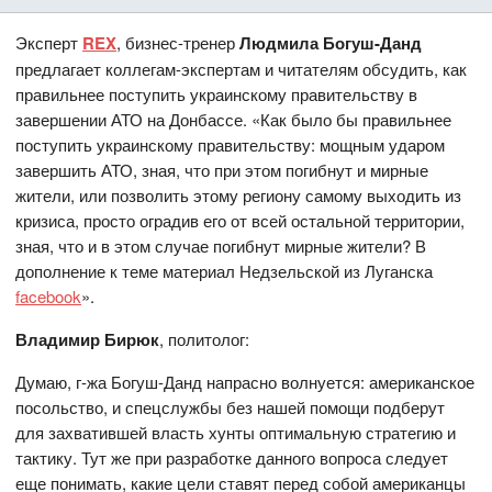
Эксперт
REX
, бизнес-тренер
Людмила Богуш-Данд
предлагает коллегам-экспертам и читателям обсудить, как
правильнее поступить украинскому правительству в
завершении АТО на Донбассе. «Как было бы правильнее
поступить украинскому правительству: мощным ударом
завершить АТО, зная, что при этом погибнут и мирные
жители, или позволить этому региону самому выходить из
кризиса, просто оградив его от всей остальной территории,
зная, что и в этом случае погибнут мирные жители? В
дополнение к теме материал Недзельской из Луганска
facebook
».
Владимир Бирюк
, политолог:
Думаю, г-жа Богуш-Данд напрасно волнуется: американское
посольство, и спецслужбы без нашей помощи подберут
для захватившей власть хунты оптимальную стратегию и
тактику. Тут же при разработке данного вопроса следует
еще понимать, какие цели ставят перед собой американцы