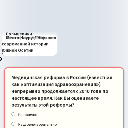
Большевики
Киевская марионетка
В России назрели
Миграционный пожар
Россия начинает
Россия зимой 1904
Русская нация вчера и
Почему правый крах в
Место Науру / Науэро в
отличаются от «Яблока»
Запада рассказала о
перемены: 15 шагов к
Европы
сбрасывать балласт
года: первые уступки во
сегодня
Варшаве не поможет её
современной истории
тем, что они -
«переобувании» хозяев
суверенной экономике
Анкориджа
внутренней политике
отношениям с Россией?
Южной Осетии
победители
Медицинская реформа в России (известная
как «оптимизация здравоохранения»)
непрерывно продолжается с 2010 года по
настоящее время. Как Вы оцениваете
результаты этой реформы?
На отлично
Неудовлетворительно