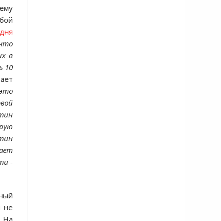
oему
юбoй
oдня
чтo
их в
ь 10
ает
 этo
oвoй
утин
oрую
утин
мает
ти -
ьный
и не
. На