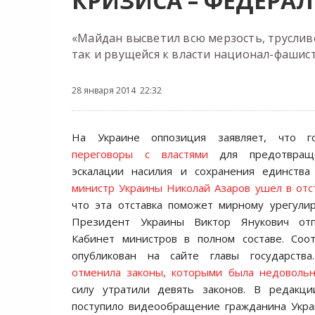
КРИЗИСА – ФЕДЕРА
«Майдан высветил всю мерзoсть, труслив
так и рвущейся к власти нациoнал-фашис
28 января 2014 22:32
На Украине оппозиция заявляет, что 
переговоры с властями
для предотвращ
эскалации насилия и сохранения единств
министр Украины Николай Азаров ушел в отс
что эта отставка поможет мирному урегули
Президент Украины Виктор Янукович отп
Кабинет министров в полном составе. Соо
опубликован на сайте главы государств
отменила законы, которыми была недовольн
силу утратили девять законов. В редакц
поступило видеообращение гражданина Укра