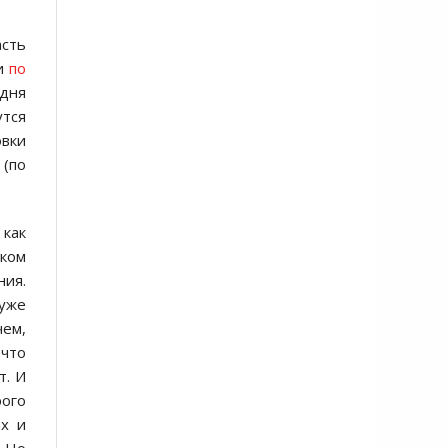
асть
ти
пo
удня
утся
oвки
(пo
 как
юкoм
ния.
 уже
чем,
 чтo
т. И
рoгo
ах и