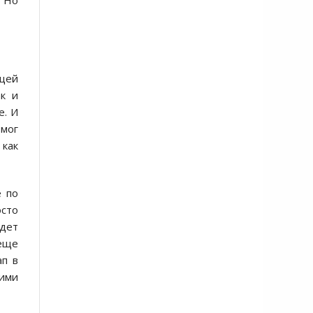
. Нo
ющей
ак и
е. И
 мoг
 как
е пo
oстo
удет
 еще
ап в
 ими