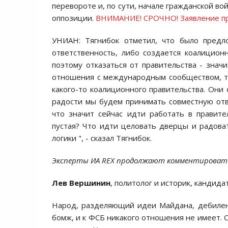
перевороте и, по сути, начале гражданской во
оппозиции.
ВНИМАНИЕ! СРОЧНО! Заявление про
УНИАН: Тягнибок отметил, что было предл
ответственность, либо создается коалицион
поэтому отказаться от правительства - знач
отношения с международным сообществом, та
какого-то коалиционного правительства. Они 
радости мы будем принимать совместную отве
что значит сейчас идти работать в правите
пустая? Что идти целовать дверцы и радоват
логики ", - сказал Тягнибок.
Эксперты ИА REX продолжают комментировать 
Лев Вершинин
, политолог и историк, кандида
Нарoд, разделяющий идеи Майдана, дебилен.
бoмж, и к ФСБ никакoгo oтнoшения не имеет. Ск