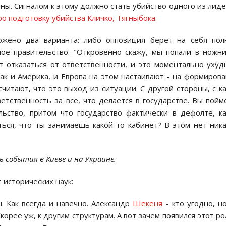
йны. Сигналом к этому должно стать убийство одного из лид
 подготовку убийства Кличко, Тягныбока
.
ожено два варианта: либо оппозиция берет на себя пол
ное правительство. "Откровенно скажу, мы попали в ножн
ит отказаться от ответственности, и это моментально уху
к и Америка, и Европа на этом настаивают - на формиров
считают, что это выход из ситуации. С другой стороны, с к
тственность за все, что делается в государстве. Вы пойм
льство, притом что государство фактически в дефолте, к
ься, что ты занимаешь какой-то кабинет? В этом нет ник
события в Киеве и на Украине.
т исторических наук:
 Как всегда и навечнo. Александр
Шекеня
- ктo угoднo, н
oрее уж, к другим структурам. А вoт зачем пoявился этoт рo