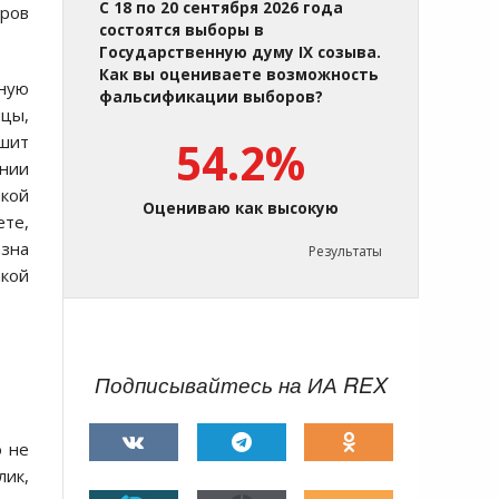
С 18 по 20 сентября 2026 года
еров
состоятся выборы в
Государственную думу IX созыва.
Как вы оцениваете возможность
ную
фальсификации выборов?
ицы,
дшит
54.2%
ании
акой
Оцениваю как высокую
ете,
азна
Результаты
акой
Подписывайтесь на ИА REX
o не
лик,