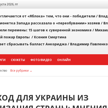
густа 2026, пт
тличаются от «Яблока» тем, что они - победители /
Влад
ионетка Запада рассказала о «переобувании» хозяев /
Вл
рели перемены: 15 шагов к суверенной экономике /
Михаи
й пожар Европы /
Ксения Смертина
ает сбрасывать балласт Анкориджа /
Владимир Павленко
ИГИ
СЮЖЕТЫ
ФОТО/ВИДЕО
ОНЛАЙН
ство
Все рубрики →
ОД ДЛЯ УКРАИНЫ ИЗ