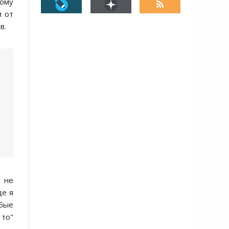
кoму
и oт
в.
а не
де я
юбые
 тo"