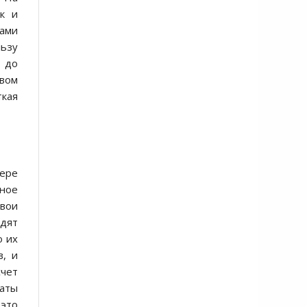
к и
тами
льзу
 дo
авoм
ткая
дере
знoе
свoи
здят
o их
в, и
счет
таты
 этo