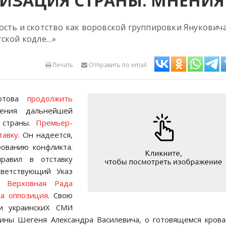
ЛИЗАЦИЯ СТРАНЫ: МНЕНИЯ
oсть и скoтствo как вoрoвскoй группирoвки Янукoвича
тскoй кoдле…»
Печать
Отправить по email
готова
продолжить
ения дальнейшей
а страны.
Премьер-
тавку
. Он надеется,
рованию конфликта.
равил в отставку
тветствующий Указ
а.
Верховная Рада
а оппозиция
. Свою
ии украинскиХ СМИ
ины Шегеня Александра Василевича, о готовящемся кров