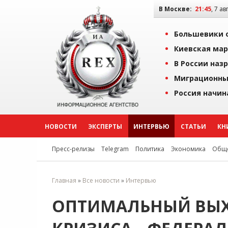
В Москве:
21:45
, 7 ав
Большевики о
Киевская мар
В России наз
Миграционны
Россия начин
НОВОСТИ
ЭКСПЕРТЫ
ИНТЕРВЬЮ
СТАТЬИ
КН
Пресс-релизы
Telegram
Политика
Экономика
Обще
Главная
»
Все новости
»
Интервью
ОПТИМАЛЬНЫЙ ВЫХ