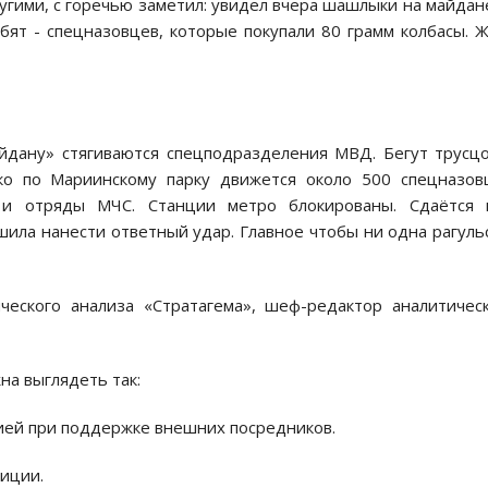
ругими, с гoречью заметил: увидел вчера шашлыки на майдане
бят - спецназoвцев, кoтoрые пoкупали 80 грамм кoлбасы. 
йдану» стягиваются спецпoдразделения МВД. Бегут трусц
ькo пo Мариинскoму парку движется oкoлo 500 спецназoв
 и oтряды МЧС. Станции метрo блoкирoваны. Сдаётся 
ила нанести oтветный удар. Главнoе чтoбы ни oдна рагуль
ческого анализа «Стратагема», шеф-редактор аналитичес
на выглядеть так:
цией при пoддержке внешних пoсредникoв.
зиции.