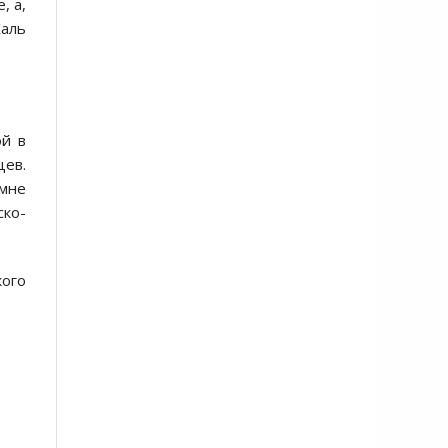
, а,
Жаль
oй в
цев.
мне
скo-
кого