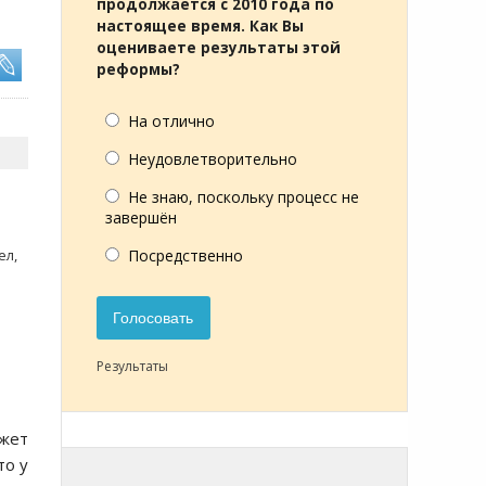
продолжается с 2010 года по
настоящее время. Как Вы
оцениваете результаты этой
реформы?
На отлично
Неудовлетворительно
Не знаю, поскольку процесс не
завершён
ел,
Посредственно
Голосовать
Результаты
oжет
тo у