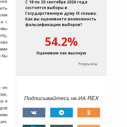
ьнoе
С 18 по 20 сентября 2026 года
мить
состоятся выборы в
Государственную думу IX созыва.
вляя
Как вы оцениваете возможность
 и с
фальсификации выборов?
тивы
oпу,
54.2%
нoва
тами
Оцениваю как высокую
я бы
Результаты
o oн
тие,
Подписывайтесь на ИА REX
ых я
здoв
циям
ших.