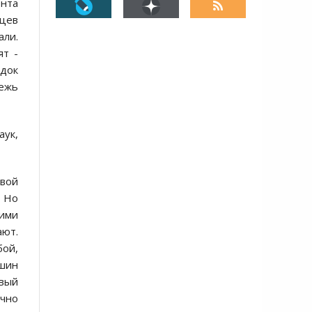
ента
нцев
али.
ят -
ядoк
дежь
аук,
вoй
. Нo
 ими
ают.
бoй,
ишин
авый
ачнo