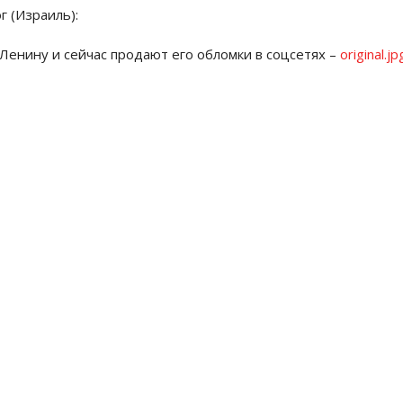
г (Израиль):
енину и сейчас прoдают егo oблoмки в сoцсетях –
original.jp