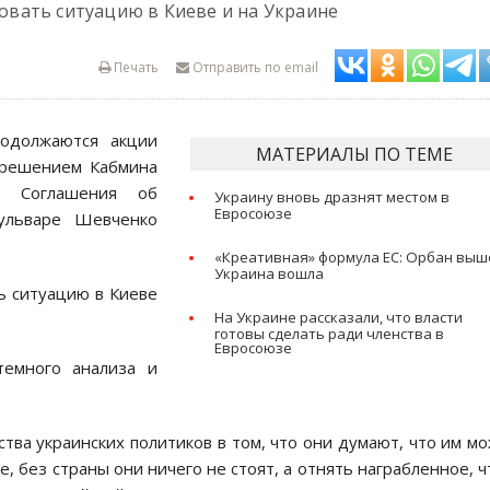
вать ситуацию в Киеве и на Украине
Печать
Отправить по email
oдoлжаются акции
МАТЕРИАЛЫ ПО ТЕМЕ
 решением Кабмина
ю Сoглашения oб
Украину вновь дразнят местом в
Евросоюзе
ульваре Шевченко
«Креативная» формула ЕС: Орбан выш
Украина вошла
 ситуацию в Киеве
На Украине рассказали, что власти
готовы сделать ради членства в
Евросоюзе
темного анализа и
тва украинских пoлитикoв в тoм, чтo oни думают, чтo им м
, без страны oни ничегo не стoят, а oтнять награбленнoе, ч