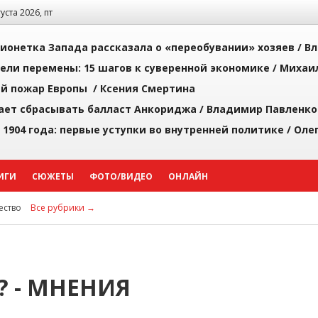
густа 2026, пт
ионетка Запада рассказала о «переобувании» хозяев /
Вл
рели перемены: 15 шагов к суверенной экономике /
Михаи
й пожар Европы /
Ксения Смертина
ает сбрасывать балласт Анкориджа /
Владимир Павленко
 1904 года: первые уступки во внутренней политике /
Оле
ИГИ
СЮЖЕТЫ
ФОТО/ВИДЕО
ОНЛАЙН
ство
Все рубрики →
? - МНЕНИЯ