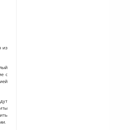
я из
глый
ие с
ией
удут
литы
чить
ми.