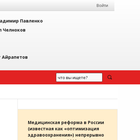
Войти
адимир Павленко
л Челноков
г Айрапетов
Медицинская реформа в России
(известная как «оптимизация
здравоохранения») непрерывно