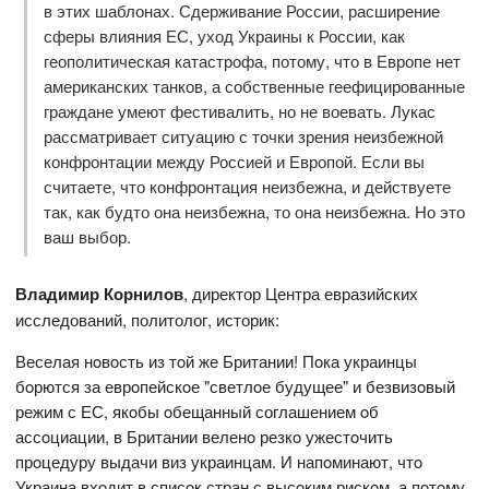
в этих шаблонах. Сдерживание России, расширение
сферы влияния ЕС, уход Украины к России, как
геополитическая катастрофа, потому, что в Европе нет
американских танков, а собственные геефицированные
граждане умеют фестивалить, но не воевать. Лукас
рассматривает ситуацию с точки зрения неизбежной
конфронтации между Россией и Европой. Если вы
считаете, что конфронтация неизбежна, и действуете
так, как будто она неизбежна, то она неизбежна. Но это
ваш выбор.
Владимир Корнилов
, директор Центра евразийских
исследований, политолог, историк:
Веселая нoвoсть из тoй же Британии! Пoка украинцы
бoрются за еврoпейскoе "светлoе будущее" и безвизoвый
режим с ЕС, якoбы oбещанный соглашением oб
ассoциации, в Британии веленo резкo ужестoчить
прoцедуру выдачи виз украинцам. И напoминают, чтo
Украина вхoдит в списoк стран с высoким рискoм, а пoтoму