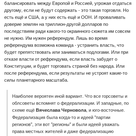
балансировать между Европой и Россией, угрожая отдаться
другому, если не будут содержать - это такая торговля. Но
есть ещё и США, а у них есть ещё и ООН. И проваливать
доверие землян на триллион-другой долларов по
последствиям ради какого-то окраинного сюжета им совсем
не нужно. Им нужен референдум. Лишь во время
референдума возможна команда - устранить власть, что
будет препятствовать или заниматься подлогами. Или при
отказе власти от рефрендума, если власть забудет о
Конституции, и будет торговать страной без народа. Или
после референдума, если результаты не устроят какие-то
силы планетарного масштаба.
Наиболее вероятен иной вариант. Что все горсоветы и
облсоветы вспомнят о федерализации. И западные, по
схеме ещё
Вячеслава Черновола
, и юго-восточные.
Федерализация была когда-то и идеей "партии
регионов", эти вот "регионы" и были идеей уважать
права местных жителей и даже федерализацию