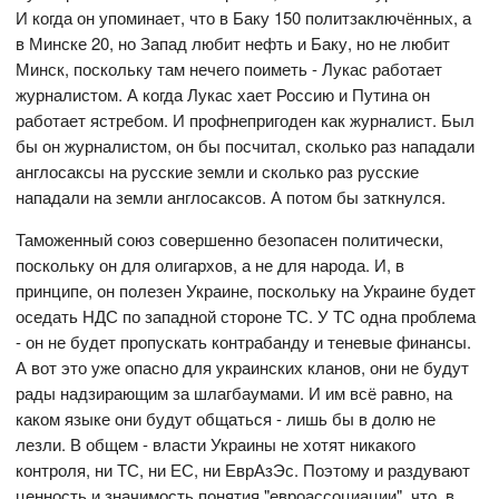
И когда он упоминает, что в Баку 150 политзаключённых, а
в Минске 20, но Запад любит нефть и Баку, но не любит
Минск, поскольку там нечего поиметь - Лукас работает
журналистом. А когда Лукас хает Россию и Путина он
работает ястребом. И профнепригоден как журналист. Был
бы он журналистом, он бы посчитал, сколько раз нападали
англосаксы на русские земли и сколько раз русские
нападали на земли англосаксов. А потом бы заткнулся.
Таможенный союз совершенно безопасен политически,
поскольку он для олигархов, а не для народа. И, в
принципе, он полезен Украине, поскольку на Украине будет
оседать НДС по западной стороне ТС. У ТС одна проблема
- он не будет пропускать контрабанду и теневые финансы.
А вот это уже опасно для украинских кланов, они не будут
рады надзирающим за шлагбаумами. И им всё равно, на
каком языке они будут общаться - лишь бы в долю не
лезли. В общем - власти Украины не хотят никакого
контроля, ни ТС, ни ЕС, ни ЕврАзЭс. Поэтому и раздувают
ценность и значимость понятия "евроассоциации", что, в