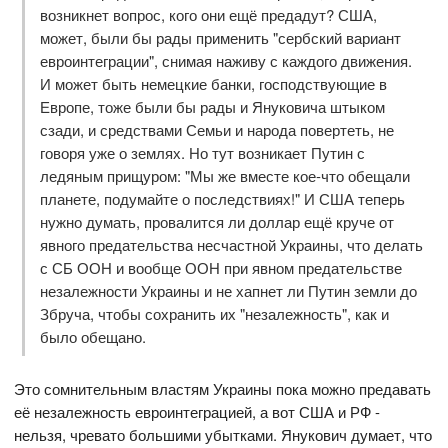
возникнет вопрос, кого они ещё предадут? США,
может, были бы рады применить "сербский вариант
евроинтеграции", снимая наживу с каждого движения.
И может быть немецкие банки, господствующие в
Европе, тоже были бы рады и Януковича штыком
сзади, и средствами Семьи и народа повертеть, не
говоря уже о землях. Но тут возникает Путин с
ледяным прищуром: "Мы же вместе кое-что обещали
планете, подумайте о последствиях!" И США теперь
нужно думать, провалится ли доллар ещё круче от
явного предательства несчастной Украины, что делать
с СБ ООН и вообще ООН при явном предательстве
незалежности Украины и не хапнет ли Путин земли до
Збруча, чтобы сохранить их "незалежность", как и
было обещано.
Это сомнительным властям Украины пока можно предавать
её незалежность евроинтеграцией, а вот США и РФ -
нельзя, чревато большими убытками. Янукович думает, что