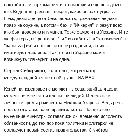
ваххабиты, и наркомафии, и этномафии и ещё неведомо
кто. Ведь для граждан - секрет, какие бывают угрозы.
Гражданам обещают безопасность, гражданам не дают
право на оружие, а потом - бах, и "Ичкерия", и режут всех,
кто был доверчив и гуманен. То же самое и на Украине. И те
же факторы, и "грантоеды", и "ваххабиты", и "этномафии" и
"наркомафия" и прочие, кого не раздавили, а лишь
имитируют давление. Так что и на Украине может
возникнуть "Ичкерия" и не одна.
Сергей Сибиряков
, политолог, координатор
международной экспертной группы ИА REX:
Коней на переправе не меняют - в решающий для дела
момент не меняют ни планы, ни людей. И дело не в
личности премьер-министра Николая Азарова. Ведь речь
шла об отставке всего правительства. После этого
нынешние министры оставались бы временно исполнять
обязанности, до тех пор пока политики и олигархи не
согласуют новый состав правительства. С учётом