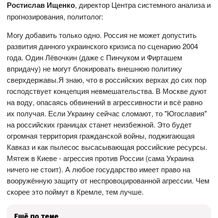
Ростислав Ищенко
, директор Центра системного анализа и
прогнозирования, политолог:
Могу добавить только одно. Россия не может допустить
развития данного украинского кризиса по сценарию 2004
года. Один Лёвочкин (даже с Пинчуком и Фирташем
впридачу) не могут блокировать внешнюю политику
сверхдержавы.Я знаю, что в российских верхах до сих пор
господствует концепция невмешательства. В Москве дуют
на воду, опасаясь обвинений в агрессивности и всё равно
их получая. Если Украину сейчас сломают, то "Югославия"
на российских границах станет неизбежной. Это будет
огромная территория гражданской войны, поджигающая
Кавказ и как пылесос высасывающая российские ресурсы.
Мятеж в Киеве - агрессия против России (сама Украина
ничего не стоит). А любое государство имеет право на
вооружённую защиту от неспровоцированной агрессии. Чем
скорее это поймут в Кремле, тем лучше.
Ещё по теме