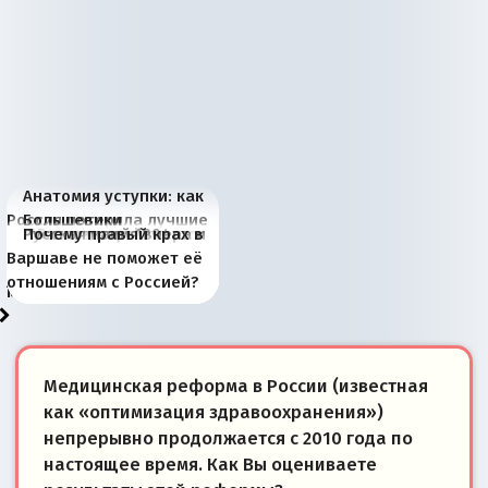
Анатомия уступки: как
Россия потеряла лучшие
Большевики
Киевская марионетка
В России назрели
Миграционный пожар
Россия начинает
Россия зимой 1904
Русская нация вчера и
Почему правый крах в
рыбопромысловые
отличаются от «Яблока»
Запада рассказала о
перемены: 15 шагов к
Европы
сбрасывать балласт
года: первые уступки во
сегодня
Варшаве не поможет её
районы Баренцева
тем, что они -
«переобувании» хозяев
суверенной экономике
Анкориджа
внутренней политике
отношениям с Россией?
моря
победители
Медицинская реформа в России (известная
как «оптимизация здравоохранения»)
непрерывно продолжается с 2010 года по
настоящее время. Как Вы оцениваете