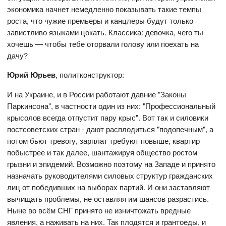
экономика начнет немедленно показывать такие темпы
роста, что чужие премьеры и канцлеры будут только
завистливо языками цокать. Классика: девочка, чего ты
хочешь — чтобы тебе оторвали голову или поехать на
дачу?
Юрий Юрьев
, политконструктор:
И на Украине, и в России работают давние "Законы
Паркинсона", в частности один из них: "Профессиональный
крысолов всегда отпустит пару крыс". Вот так и силовики
постсоветских стран - дают расплодиться "подопечным", а
потом бьют тревогу, зарплат требуют повыше, квартир
побыстрее и так далее, шантажируя общество ростом
грызни и эпидемий. Возможно поэтому на Западе и принято
назначать руководителями силовых структур гражданских
лиц от победивших на выборах партий. И они заставляют
вычищать проблемы, не оставляя им шансов разрастись.
Ныне во всём СНГ принято не изничтожать вредные
явления, а наживать на них. Так плодятся и грантоеды, и