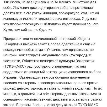
Тягнибока, не за Яценюка и не за Кличко. Мы стоим для
себя. Янукович дискредитировал себя на протяжении
десяти лет, в его руках милиция, прокуратура, суд - их он
использует исключительно в своих интересах. Я думаю,
что любой оппозиционный политик будет лучшим за него.
Хуже, чем сейчас, не будет».
Представители многочисленной венгерской общины
Закарпатья высказываются более сдержанно в связи с
последними событиями в Украине, чем правительство
Венгрии, констатирует
«Мукачево.net» (Ужгород)
. В
частности, Общество венгерской культуры Закарпатья
(ТУКЗ-КМКС) распространило заявление, что они
поддерживают западный вектор цивилизационного выбора
Украины. Организация венгров осудила применение
насилия со стороны правоохранительных органов против
мирных демонстрантов, а также уличный вандализм. По их
мнению, в дальнейшем обе стороны должны отказаться от
совершения насильственных действий и остаться в рамках
закона. Впрочем, большинство депутатов от ТУКЗ-КМКС