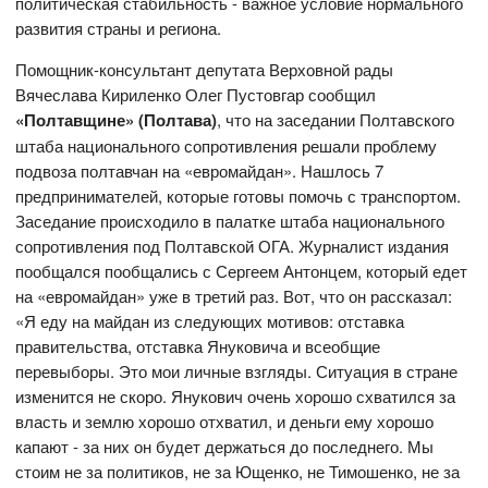
политическая стабильность - важное условие нормального
развития страны и региона.
Помощник-консультант депутата Верховной рады
Вячеслава Кириленко Олег Пустовгар сообщил
«Полтавщине» (Полтава)
, что на заседании Полтавского
штаба национального сопротивления решали проблему
подвоза полтавчан на «евромайдан». Нашлось 7
предпринимателей, которые готовы помочь с транспортом.
Заседание происходило в палатке штаба национального
сопротивления под Полтавской ОГА. Журналист издания
пообщался пообщались с Сергеем Антонцем, который едет
на «евромайдан» уже в третий раз. Вот, что он рассказал:
«Я еду на майдан из следующих мотивов: отставка
правительства, отставка Януковича и всеобщие
перевыборы. Это мои личные взгляды. Ситуация в стране
изменится не скоро. Янукович очень хорошо схватился за
власть и землю хорошо отхватил, и деньги ему хорошо
капают - за них он будет держаться до последнего. Мы
стоим не за политиков, не за Ющенко, не Тимошенко, не за