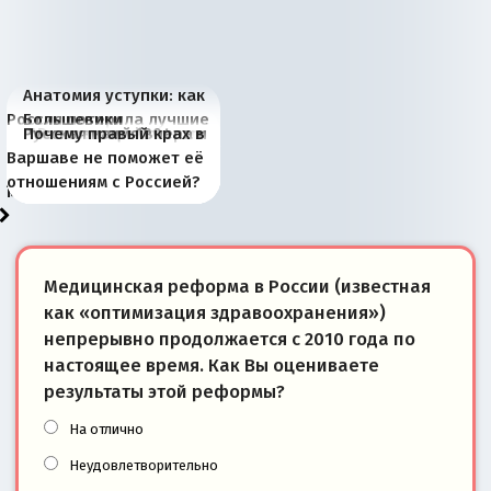
Анатомия уступки: как
Россия потеряла лучшие
Большевики
Киевская марионетка
В России назрели
Миграционный пожар
Россия начинает
Россия зимой 1904
Русская нация вчера и
Почему правый крах в
рыбопромысловые
отличаются от «Яблока»
Запада рассказала о
перемены: 15 шагов к
Европы
сбрасывать балласт
года: первые уступки во
сегодня
Варшаве не поможет её
районы Баренцева
тем, что они -
«переобувании» хозяев
суверенной экономике
Анкориджа
внутренней политике
отношениям с Россией?
моря
победители
Медицинская реформа в России (известная
как «оптимизация здравоохранения»)
непрерывно продолжается с 2010 года по
настоящее время. Как Вы оцениваете
результаты этой реформы?
На отлично
Неудовлетворительно