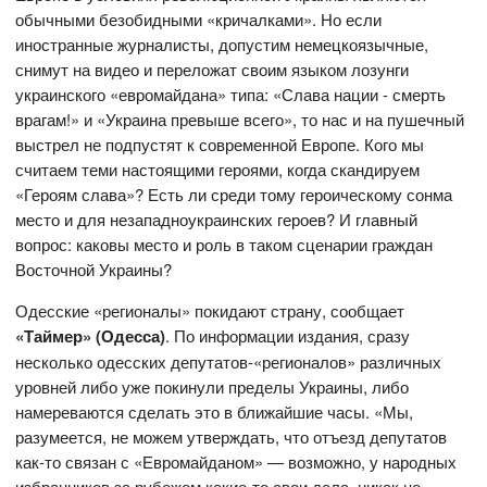
обычными безобидными «кричалками». Но если
иностранные журналисты, допустим немецкоязычные,
снимут на видео и переложат своим языком лозунги
украинского «евромайдана» типа: «Слава нации - смерть
врагам!» и «Украина превыше всего», то нас и на пушечный
выстрел не подпустят к современной Европе. Кого мы
считаем теми настоящими героями, когда скандируем
«Героям слава»? Есть ли среди тому героическому сонма
место и для незападноукраинских героев? И главный
вопрос: каковы место и роль в таком сценарии граждан
Восточной Украины?
Одесские «регионалы» покидают страну, сообщает
«Таймер» (Одесса)
. По информации издания, сразу
несколько одесских депутатов-«регионалов» различных
уровней либо уже покинули пределы Украины, либо
намереваются сделать это в ближайшие часы. «Мы,
разумеется, не можем утверждать, что отъезд депутатов
как-то связан с «Евромайданом» — возможно, у народных
избранников за рубежом какие-то свои дела, никак не