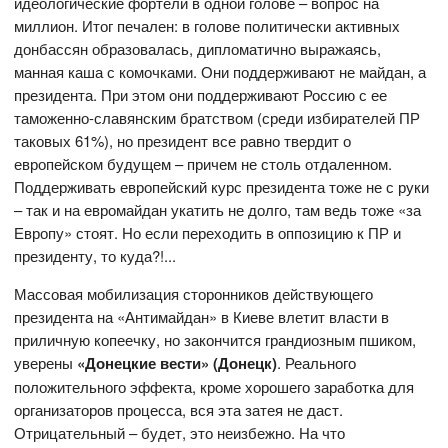
идеологические фортели в одной голове – вопрос на
миллион. Итог печален: в голове политически активных
донбассян образовалась, дипломатично выражаясь,
манная каша с комочками. Они поддерживают не майдан, а
президента. При этом они поддерживают Россию с ее
таможенно-славянским братством (среди избирателей ПР
таковых 61%), но президент все равно твердит о
европейском будущем – причем не столь отдаленном.
Поддерживать европейский курс президента тоже не с руки
– так и на евромайдан укатить не долго, там ведь тоже «за
Европу» стоят. Но если переходить в оппозицию к ПР и
президенту, то куда?!...
Массовая мобилизация сторонников действующего
президента на «Антимайдан» в Киеве влетит власти в
приличную копеечку, но закончится грандиозным пшиком,
уверены
«Донецкие вести» (Донецк)
. Реального
положительного эффекта, кроме хорошего заработка для
организаторов процесса, вся эта затея не даст.
Отрицательный – будет, это неизбежно. На что