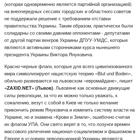
(которая одновременно является партийной организацией)
на внеочередных сессиях городских и областного советов
не поддержали решение с требованием отставки
правительства Украины. Таким образом, практически были
солидарны со своими давними оппонентами - депутатами
от другой партии венгров Украины ДПУУ-УМДС, которые
являются активными сторонниками курса нынешнего
президента Украины Виктора Януковича.
Красно-черные флаги, которые для всего цивилизованного
мира символизируют нацистскую теорию «Blut und Boden»,
обильно развеваются на львовском «евромайдане», пишет
«ZAXID.NET» (Львов)
. Львовяне как основные движущие
силы революции, за что их можно только уважать, к
сожалению, везут с собой в Киев не только желание
прикончить режим Януковича и изменить систему власти на
Украине, но и знамена «Крови и Земли», ошибочно считая
их флагом УПА. Они свято верят в то, что лозунги времен
массового увлечения национал-социализмом и фашизмом в
Европе в условиях революционной Украины являются