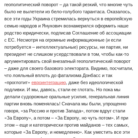
геополитический поворот – да такой резкий, что многие чуть
было не вылетели из бело-голубого тарантаса. Оказалось,
все эти годы Украина стремилась вернуться в европейскую
семью народов и Янукович вознамерился оформить наше
родство юридически, подписав Соглашение об ассоциации
с ЕС. Несмотря на огромные информационные (и если
потребуется – интеллектуальные) ресурсы, ни партия, ни
президент не слишком усердствовали в том, чтобы как-то
аргументировать свой внезапный геополитический поворот
– даже для своего базового электората. Видимо, посчитали,
что лояльный вплоть до фатализма Донбасс и так
«проглотит»
евроинтеграцию
, даже без идеологической
подливки. И мы, давясь, стали ее глотать. Но пока мы
делали судорожные оральные усилия, генеральная линия
партии вновь поменялась! Сначала мы были, упрощенно
говоря, «за Россию и против Запада», потом вдруг стали
«За Европу», а потом – «За Европу, но чуть потом». И при
этом – еще и категорически против майданов – тех самых,
которые «За Европу, и немедленно». Как уместить все эти