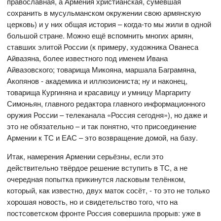
православная, а Армения христианская, сумевшая
сохранить в мусульманском окружении свою армянскую
церковь) и у них общая история – когда-то мы жили в одной
большой стране. Можно ещё вспомнить многих армян,
ставших элитой России (к примеру, художника Ованеса
Айвазяна, более известного под именем Ивана
Айвазовского; товарища Микояна, маршала Баграмяна,
Акопянов - академика и иллюзиониста; ну и наконец,
товарища Кургиняна и красавицу и умницу Маргариту
Симоньян, главного редактора главного информационного
оружия России – телеканала «Россия сегодня»), но даже и
это не обязательно – и так понятно, что присоединение
Армении к ТС и ЕАС – это возвращение домой, на базу.
Итак, намерения Армении серьёзны, если это
действительно твёрдое решение вступить в ТС, а не
очередная попытка прикинутся ласковым телёнком,
который, как известно, двух маток сосёт, - то это не только
хорошая новость, но и свидетельство того, что на
постсоветском фронте Россия совершила прорыв: уже в