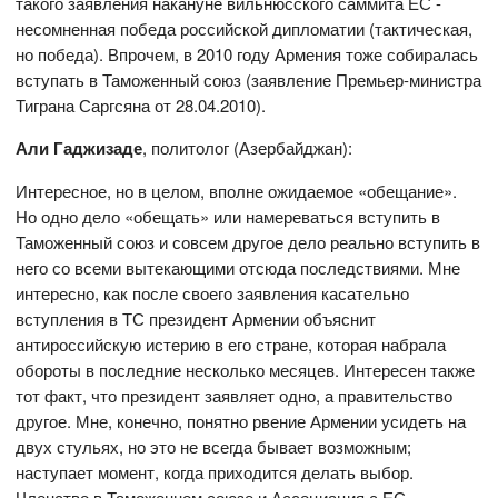
такого заявления накануне вильнюсского саммита ЕС -
несомненная победа российской дипломатии (тактическая,
но победа). Впрочем, в 2010 году Армения тоже собиралась
вступать в Таможенный союз (заявление Премьер-министра
Тиграна Саргсяна от 28.04.2010).
Али Гаджизаде
, политолог (Азербайджан):
Интересное, но в целом, вполне ожидаемое «обещание».
Но одно дело «обещать» или намереваться вступить в
Таможенный союз и совсем другое дело реально вступить в
него со всеми вытекающими отсюда последствиями. Мне
интересно, как после своего заявления касательно
вступления в ТС президент Армении объяснит
антироссийскую истерию в его стране, которая набрала
обороты в последние несколько месяцев. Интересен также
тот факт, что президент заявляет одно, а правительство
другое. Мне, конечно, понятно рвение Армении усидеть на
двух стульях, но это не всегда бывает возможным;
наступает момент, когда приходится делать выбор.
Членство в Таможенном союзе и Ассоциация с ЕС