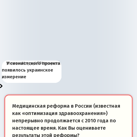
Киевская марионетка
В России назрели
Миграционный пожар
Россия начинает
Россия зимой 1904
Русская нация вчера и
Почему правый крах в
Место Науру / Науэро в
У сионистского проекта
Запада рассказала о
перемены: 15 шагов к
Европы
сбрасывать балласт
года: первые уступки во
сегодня
Варшаве не поможет её
современной истории
появилось украинское
«переобувании» хозяев
суверенной экономике
Анкориджа
внутренней политике
отношениям с Россией?
Южной Осетии
измерение
Медицинская реформа в России (известная
как «оптимизация здравоохранения»)
непрерывно продолжается с 2010 года по
настоящее время. Как Вы оцениваете
результаты этой реформы?