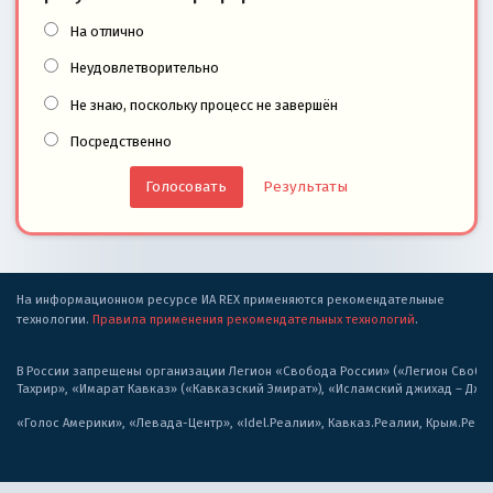
На отлично
Неудовлетворительно
Не знаю, поскольку процесс не завершён
Посредственно
Результаты
На информационном ресурсе ИА REX применяются рекомендательные
технологии.
Правила применения рекомендательных технологий
.
В России запрещены организации Легион «Свобода России» («Легион Свобода
Тахрир», «Имарат Кавказ» («Кавказский Эмират»), «Исламский джихад – Дж
«Голос Америки», «Левада-Центр», «Idel.Реалии», Кавказ.Реалии, Крым.Реал