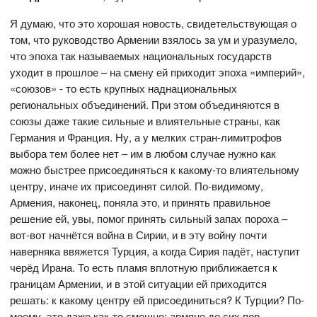
Я думаю, что это хорошая новость, свидетельствующая о
том, что руководство Армении взялось за ум и уразумело,
что эпоха так называемых национальных государств
уходит в прошлое – на смену ей приходит эпоха «империй»,
«союзов» - то есть крупных наднациональных
региональных объединений. При этом объединяются в
союзы даже такие сильные и влиятельные страны, как
Германия и Франция. Ну, а у мелких стран-лимитрофов
выбора тем более нет – им в любом случае нужно как
можно быстрее присоединяться к какому-то влиятельному
центру, иначе их присоединят силой. По-видимому,
Армения, наконец, поняла это, и принять правильное
решение ей, увы, помог принять сильный запах пороха –
вот-вот начнётся война в Сирии, и в эту войну почти
наверняка ввяжется Турция, а когда Сирия падёт, наступит
черёд Ирана. То есть пламя вплотную приближается к
границам Армении, и в этой ситуации ей приходится
решать: к какому центру ей присоединиться? К Турции? По-
моему, это даже как-то смешно: армяне до сих пор