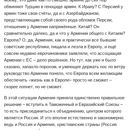
обвиняют Турцию в геноциде армян. К Ирану? С Персией у
армян тоже свои счёты, да и с Азербайджаном,
представляющим собой своего рода обломок Персии,
отношения у Армении напряжённые. Китай? Он
сравнительно далеко, да и что у Армении общего с Китаем?
Европа? О, да, Армения, как и практически все бывшие
советские республики, пищала и лезла в Европу, и ещё
совсем недавно еврочиновники заявляли, что ассоциация
Армении с ЕС – дело решённое. Но тут, как уже и было
сказано, запахло порохом, и умеющее держать нос по ветру
руководство Армении поняло, что Европа всем желающим
обеспечить «жизнь как в Европе» просто не сможет –
скорее лопнет, но не сможет.
В этой ситуации Армения приняла единственно правильное
решение – вступить в Таможенный и Евразийский Союзы –
то есть присоединиться к объединению, центром которого
является Россия. И это вполне естественно и закономерно:
ведь и Россия и Армения, христианские страны (Россия