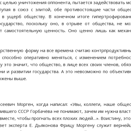
, с целью уничтожения оппонента, пытается задействовать 
ступая в союз с элитой, обе противостоящие части обще
а в ущерб обществу. В конечном итоге гипертрофирова
осударство, поскольку оно, в отрыве от общества, не м
яет самостоятельную ценность. Оно ценно лишь как меха
арственную форму на все времена считаю контрпродуктивн
и способно оперативно меняться, с изменением потребно
у это значит, что общество, в лице всех своих членов, обя
ни и развитии государства. А это невозможно по объекти
ложены выше.
еевич Морген, когда написал: «Увы, коллеги, наше обще
ившего СССР Горбачёва не понимают, зачем им нужна власт
вместе, чтобы прогнать всех плохих людей…». Воистину, это
твет эксперта Е. Дьяконова Фрицу Моргену служит верне