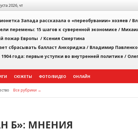
густа 2026, чт
ионетка Запада рассказала о «переобувании» хозяев /
Вл
рели перемены: 15 шагов к суверенной экономике /
Михаи
й пожар Европы /
Ксения Смертина
ает сбрасывать балласт Анкориджа /
Владимир Павленко
 1904 года: первые уступки во внутренней политике /
Оле
ИГИ
СЮЖЕТЫ
ФОТО/ВИДЕО
ОНЛАЙН
ство
Все рубрики →
Н Б»: МНЕНИЯ