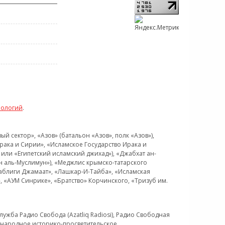
нологий
.
 сектор», «Азов» (батальон «Азов», полк «Азов»),
рака и Сирии», «Исламское Государство Ирака и
или «Египетский исламский джихад»), «Джабхат ан-
н аль-Муслимун»), «Меджлис крымско-татарского
Таблиги Джамаат», «Лашкар-И-Тайба», «Исламская
 «АУМ Синрике», «Братство» Корчинского, «Тризуб им.
ужба Радио Свобода (Azatliq Radiosi), Радио Свободная
ждународное историко-просветительское,