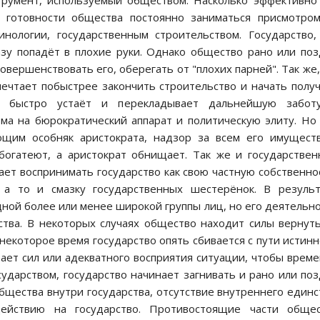
трумент, используемый обществом. Насколько эффективно
т готовности общества постоянно заниматься присмотро
нологии, государственным строительством. Государство,
азу попадёт в плохие руки. Однако общество рано или по
овершенствовать его, оберегать от "плохих парней". Так же,
мечтает побыстрее закончить строительство и начать полу
о быстро устаёт и перекладывает дальнейшую забот
ма на бюрократический аппарат и политическую элиту. Но
ающим особняк аристократа, надзор за всем его имущест
збогатеют, а аристократ обнищает. Так же и государстве
ает воспринимать государство как свою частную собственно
 а то и смазку государственных шестерёнок. В результ
дной более или менее широкой группы лиц, но его деятельн
тва. В некоторых случаях общество находит силы вернут
некоторое время государство опять сбивается с пути истинн
атает сил или адекватного восприятия ситуации, чтобы врем
ударством, государство начинает загнивать и рано или по
общества внутри государства, отсутствие внутреннего единс
ействию на государство. Противостоящие части общес