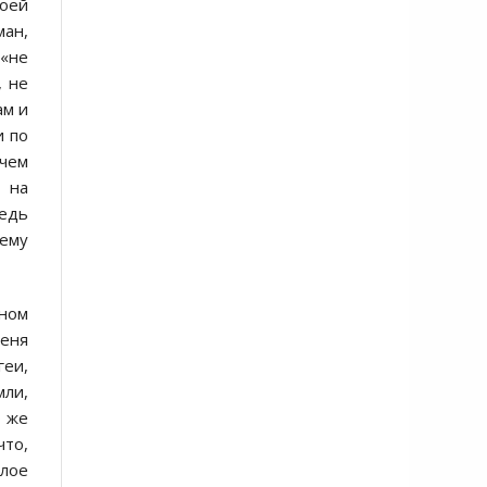
воей
ман,
 «не
, не
ам и
и по
ачем
я на
ведь
 ему
нном
еня
еи,
мли,
о же
что,
тлое