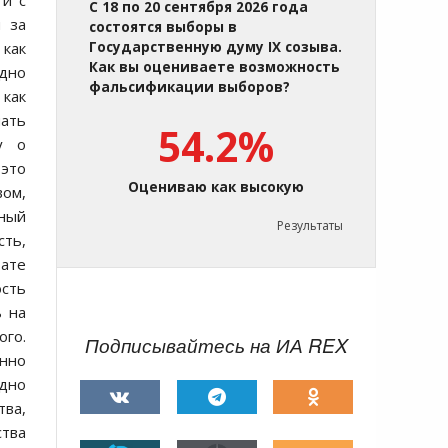
 и с
С 18 по 20 сентября 2026 года
м за
состоятся выборы в
 как
Государственную думу IX созыва.
Как вы оцениваете возможность
здно
фальсификации выборов?
 как
чать
54.2%
у о
 это
Оцениваю как высокую
вом,
нный
Результаты
сть,
ате
ость
ь на
ого.
Подписывайтесь на ИА REX
енно
здно
тва,
тва