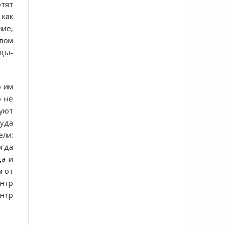
отят
 как
ние,
овом
ецы-
о им
о не
зуют
туда
ели:
огда
ца и
м от
ентр
ентр