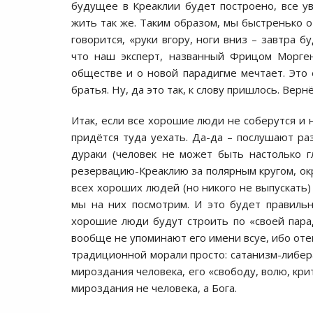
будущее в Креаклии будет построено, все ув
жить так же. Таким образом, мы быстренько о
говорится, «руки вгору, ноги вниз – завтра б
что наш эксперт, названный Фрицом Морген
обществе и о новой парадигме мечтает. Это
братья. Ну, да это так, к слову пришлось. Вер
Итак, если все хорошие люди не соберутся и н
придётся туда уехать. Да-да – послушают ра
дураки (человек не может быть настолько гл
резервацию-Креаклию за полярным кругом, окр
всех хороших людей (но никого не выпускать)
мы на них посмотрим. И это будет правильн
хорошие люди будут строить по «своей пара
вообще не упоминают его имени всуе, ибо отец
традиционной морали просто: сатанизм-либера
мироздания человека, его «свободу, волю, кри
мироздания не человека, а Бога.