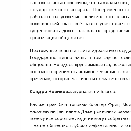
настолько антагонистичны, что каждая из них
государственного аппарата. Попеременно в
работают на усиление политического класс
политический класс всё равно уничтожает г
существовать долго, так как не представл
организации общежития.
Поэтому все попытки найти идеальную госуд
Государство ценно лишь в том случае, есл
общества. Но здесь круг замыкается, поскольк
постоянно принимать активное участие в жиз
причинам, которые частично и схематично из
Сандра Новикова
, журналист и блогер:
Как же прав был топовый блоггер Фриц Моис
насквозь инфантильно. Даже ровесники развал
почему все хорошие люди не могут собраться 
- наше общество глубоко инфантильно, и о