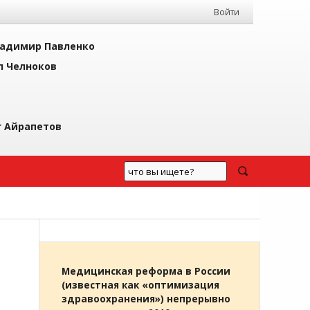
Войти
адимир Павленко
л Челноков
г Айрапетов
Медицинская реформа в России
(известная как «оптимизация
здравоохранения») непрерывно