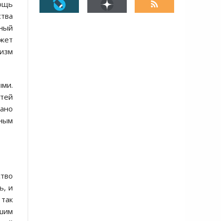
мощь
ства
нный
ожет
низм
ыми.
стей
зано
вным
ство
ь, и
 так
йшим