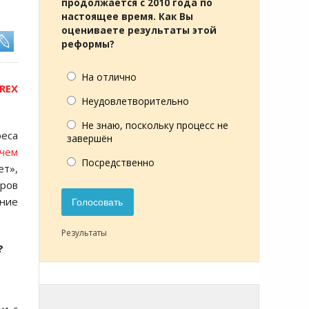
продолжается с 2010 года по
настоящее время. Как Вы
оцениваете результаты этой
реформы?
На отлично
REX
Неудовлетворительно
Не знаю, поскольку процесс не
реса
завершён
ачем
Посредственно
ет»,
еров
ние
Голосовать
Результаты
?