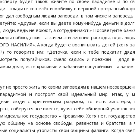
ксперту будет таков: живите по своей парадигме и по с
ди - кладите кошелёк и мобилку в верхний прозрачный кар
 Бог дал свободным людям заповеди, в том числе и заповедь
туйте: «Друзья, если вы даёте кому-нибудь деньги в долг
ут, люди, ведь не воюют, а сотрудничают!» Посоветуйте банк
амеры наблюдения - а зачем эти лишние расходы, ведь люд
ОГО НАСИЛИЯ». А когда будете воспитывать детей (хотя з
?) то говорите им: «Деточка, если к тебе подкатит дяд
отреть попугайчиков, смело садись и поезжай – дядя 
самом деле, есть красивые и забавные попугайчики – а зачем
ут не просто жить по своим заповедям в нашем несоверше
парадигмой и построят свой идеальный мир. Итак, у м
ные люди с критическим разумом, то есть хипстеры, г
рты, соберутся все вместе, купят себе обширный участок зе
ам идеальное государство – Креаклию. Хотя нет, государств
ую общину на основе свободы, равенства и братства: а 
мые социалисты-утописты свои общины-фаланги. Когда све