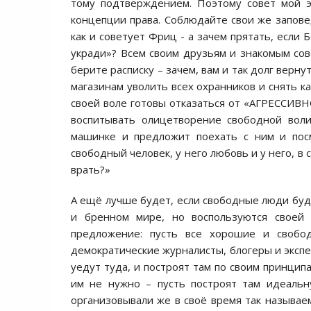
тому подтверждением. Поэтому совет мой э
концепции права. Соблюдайте свои же запове
как и советует Фриц - а зачем прятать, если
укради»? Всем своим друзьям и знакомым сове
берите расписку – зачем, вам и так долг верн
магазинам уволить всех охранников и снять к
своей воле готовы отказаться от «АГРЕССИВН
воспитывать олицетворение свободной воли
машинке и предложит поехать с ним и посм
свободный человек, у него любовь и у него, в 
врать?»
А ещё лучше будет, если свободные люди буд
и бренном мире, но воспользуются своей 
предложение: пусть все хорошие и свобод
демократические журналисты, блогеры и экспе
уедут туда, и построят там по своим принцип
им не нужно – пусть построят там идеальн
организовывали же в своё время так называе