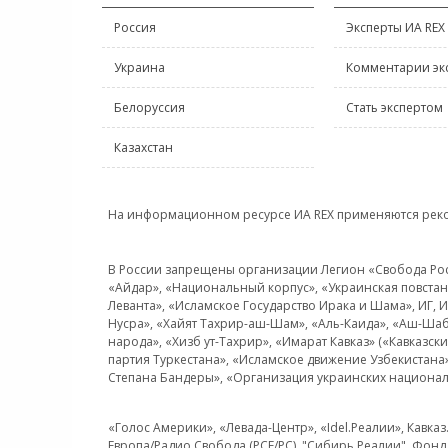
Россия
Эксперты ИА REX
Украина
Комментарии эк
Белоруссия
Стать экспертом
Казахстан
На информационном ресурсе ИА REX применяются рек
В России запрещены организации Легион «Свобода Росси
«Айдар», «Национальный корпус», «Украинская повстанч
Леванта», «Исламское Государство Ирака и Шама», ИГ,
Нусра», «Хайят Тахрир-аш-Шам», «Аль-Каида», «Аш-Шаб
народа», «Хизб ут-Тахрир», «Имарат Кавказ» («Кавказс
партия Туркестана», «Исламское движение Узбекистана
Степана Бандеры», «Организация украинских национал
«Голос Америки», «Левада-Центр», «Idel.Реалии», Кавка
Европа/Радио Свобода (PCE/PC), "Сибирь.Реалии", Фонд 