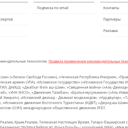
Подписка по email
Контакты
спертов
Партнёры
Реклама
омендательные технологии.
Правила применения рекомендательных тех
и» («Легион Свобода России»), «Чеченская Республика Ичкерия», «Правый
еская армия» (УПА), «Исламское государство» («Исламское Государство И
 ИГИЛ, ДАИШ), «Джабхат Фатх аш-Шам», «Священная война» («Аль-Джихад» 
аб», «УНА-УНСО», «Движение Талибан», «Братья-мусульмане» («Аль-Ихва
кий Эмират»), «Исламский джихад – Джамаат моджахедов», «Нурджулар», «
», «Исламское движение Восточного Туркестана» (ИДВТ), «Джунд аш-Шам»,
истов» (ОУН), международное общественное движение ЛГБТ.
з.Реалии, Крым.Реалии, Телеканал Настоящее Время, Татаро-башкирская сл
Беллингкет (Stichting Bellingcat), Фонд борьбы с коррупцией (ФБК), «Ме