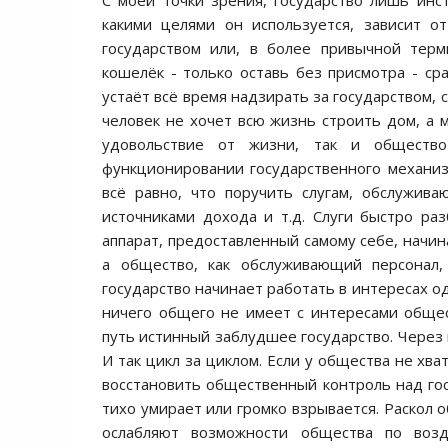
С моей точки зрения, государство лишь инс
какими целями он используется, зависит о
государством или, в более привычной терми
кошелёк - только оставь без присмотра - ср
устаёт всё время надзирать за государством, с
человек не хочет всю жизнь строить дом, а 
удовольствие от жизни, так и обществ
функционировании государственного механиз
всё равно, что поручить слугам, обслужив
источниками дохода и т.д. Слуги быстро ра
аппарат, предоставленный самому себе, начин
а общество, как обслуживающий персонал,
государство начинает работать в интересах о
ничего общего не имеет с интересами общес
путь истинный заблудшее государство. Через 
И так цикл за циклом. Если у общества не хв
восстановить общественный контроль над гос
тихо умирает или громко взрывается. Раскол 
ослабляют возможности общества по возд