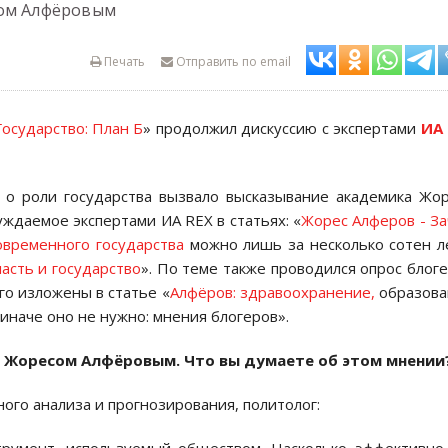
сом Алфёровым
Печать
Отправить по email
Государство: План Б
» продолжил дискуссию
c экспертами
ИА 
 о роли государства вызвало высказывание академика Жо
уждаемое экспертами ИА REX в статьях: «
Жорес Алферов - З
временного государства
можно лишь за несколько сотен л
асть и государство
». По теме также проводился опрос блог
го изложены в статье «
Алфёров: здравоохранение,
образова
иначе оно не нужно: мнения блогеров».
й Жоресом Алфёровым. Что вы думаете об этом мнении
ного анализа и прогнозирования, политолог: