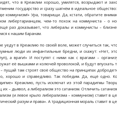
идят, что в Креаклии хорошо, умилятся, возрыдают и зах
тменим государство и сразу шагнём в идеальное общество:
уде коммунизм!» Ура, товарищи. Да, кстати, обратите внима
ом либертарианцем, чем-то похож на коммуниста - о н
 ещё раз доказывает, что либералы и коммунисты – близн
нёмся к нашим баранам.
е уедут в Креаклию по своей воле, может случиться так, чт
зумные люди их инфантильные бредни, и скажут: «Нет, эт
уп), а враги!» И поступят с ними как с врагами – органи
ужат её вышками и колючей проволокой, и будут впускать 
 – пущай там строят своё общество на принципах добродет
о, хорошо и справедливо. Так победим. Да, ещё одно. К
дигме» Креаклию, пусть исключат из этой парадигмы Твор
 их – дьявол, а либерализм это сатанизм. Отличить сатаниз
лизм (и левое крыло либерализма – коммунизм) ставит в ц
тический разум и права». А традиционная мораль ставит в ц