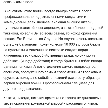
союзникам в поле.
В конечном итоге войны всегда выигрываются более
профессионально подготовленными солдатами и
командирами (всех звеньев, включая высшие штабы),
лучшими техникой и оснащением, а также более передовой
тактикой, но если Вы во всём равны, то исход сражения
решает Его Величество Случай. Но случаю очень помогают
большие батальоны. Конечно, если 10 000 зулусов бежит
на пулемёты и магазинные винтовки солдат лорда
Китченера, это - самоубийственная атака, но они могут
добежать (иногда добегали) и тогда британцы гибли иногда
целыми полками. А вот отделение самого выдающегося
спецназа, вооружённого самым современным стрелковым
оружием, никогда не собьёт с позиций даже роту образца
первой мировой войны. Профессионалы спецназа для
другого предназначены.
Кстати, никогда, никакая армия (а не толпа) не двигалась к
месту сражения компактной массой - рассредоточиться,