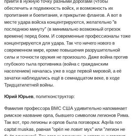
прийти в нужную точку разными дорогами (чтобы
обеспечить и подвижность войск, и возможность их
пропитания и боепитания, и прикрытие флангов. А вот в
месте удара войска концентрируются, желательно "в
последнюю минуту" (в минимально возможный отрезок
времени) перед боем. И современные профессионалы тоже
концентрируются для удара. Так что ничего нового в
современном мире, кроме повышения разрушительной
силы и точности оружия не произошло. Даже война против
глубокого тыла противника (война с гражданским
населением) началась уже в ходе первой мировой, а её
зачатки наблюдались ещё в семнадцатом веке, в ходе
Тридцатилетней войны.
Юрий Юрьев
, политконструктор:
Фамилия профессора ВМС США удивительно напоминает
римское название орла, бывшего символом легионов Рима.
Так вот, про легионы и орлов была поговорка: Aqvila non
captat muskas, равная "орёл не ловит мух" или "легион не
бьёт одиночек". Тех самых одиночек, о которых и говорит