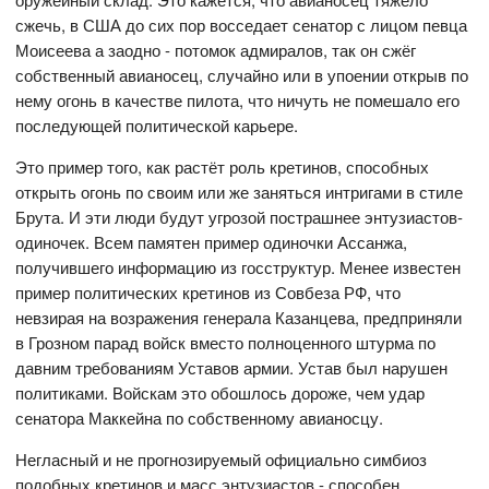
сжечь, в США до сих пор восседает сенатор с лицом певца
Моисеева а заодно - потомок адмиралов, так он сжёг
собственный авианосец, случайно или в упоении открыв по
нему огонь в качестве пилота, что ничуть не помешало его
последующей политической карьере.
Это пример того, как растёт роль кретинов, способных
открыть огонь по своим или же заняться интригами в стиле
Брута. И эти люди будут угрозой пострашнее энтузиастов-
одиночек. Всем памятен пример одиночки Ассанжа,
получившего информацию из госструктур. Менее известен
пример политических кретинов из Совбеза РФ, что
невзирая на возражения генерала Казанцева, предприняли
в Грозном парад войск вместо полноценного штурма по
давним требованиям Уставов армии. Устав был нарушен
политиками. Войскам это обошлось дороже, чем удар
сенатора Маккейна по собственному авианосцу.
Негласный и не прогнозируемый официально симбиоз
подобных кретинов и масс энтузиастов - способен