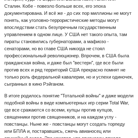
Сталин. Кобе - повезло больше всех, его эпоха
документирована. И всё же - до сих пор миллионы не могут
понять, как уголовно-террористические методы могут
впоследствии стать безупречным государственным
управлением в одном лице. У США нет такого опыта, там
пираты становились губернаторами, а мафиозо -
сенаторами, но во главе США никогда не стоял
профессиональный революционер. Впрочем, в США была
гражданская война, и даже был "вестерн", где все были
против всех и ряд территорий США прекрасно помнят не
только роль федеральной кавалерии, но и успехи одиночек,
сыгранных в кино Рэйганом.
В итоге родилось понятие "Тотальной войны" и даже модели
подобной войны в виде компьютерных игр серии Total War,
где все сражаются со всеми, купцы против купцов,
священники против священников, и на каждом углу -
повстанцы. Ныне же - повстанцы могут создать торпеду
или БПЛА и, постаравшись, сжечь авианосец или
оружейный склад. Это кажется, что авианосец тяжело