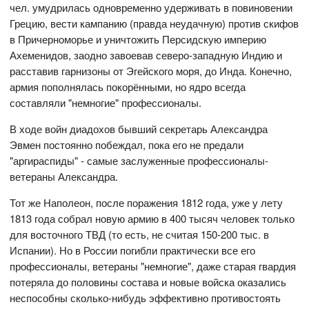
чел. умудрилась одновременно удерживать в повиновении
Грецию, вести кампанию (правда неудачную) против скифов
в Причерноморье и уничтожить Персидскую империю
Ахеменидов, заодно завоевав северо-западную Индию и
расставив гарнизоны от Эгейского моря, до Инда. Конечно,
армия пополнялась покорёнными, но ядро всегда
составляли "немногие" профессионалы.
В ходе войн диадохов бывший секретарь Александра
Эвмен постоянно побеждал, пока его не предали
"аргираспиды" - самые заслуженные профессионалы-
ветераны Александра.
Тот же Наполеон, после поражения 1812 года, уже у лету
1813 года собрал новую армию в 400 тысяч человек только
для восточного ТВД (то есть, не считая 150-200 тыс. в
Испании). Но в России погибли практически все его
профессионалы, ветераны "немногие", даже старая гвардия
потеряла до половины состава и новые войска оказались
неспособны сколько-нибудь эффективно противостоять