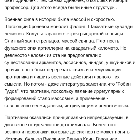
профессор. Для этого всегда были иные структуры.
Военная сила в истории была массой и скоростью.
Шагающий броневой монолит фаланг. Шахматные кувалды
легионов. Колуны таранного строя рыцарской конницы.
Слитный залп стрельцов, массой свинца. Плотность
фугасного огня артиллерии на квадратный километр. Но
девяносто человек из ста не предполагали о
существовании арканитов, ассасинов, ниндзя, ушкуйников и
прочих, способных перерезать связь и коммуникации
противника и лишить военные действия главного - их
смысла. Но потом - даже литература заметила что "Робин
Гудов", что партизан, поскольку явление иррегулярных
формирований стало массовым, а применение -
совершенно неожиданным, интригующим и романтичным.
Партизаны оказались принципиально непредсказуемы, в
диапазоне от идеалистов до криминала. Более того,
возникли персонажи, которые до сих пор не может понять
История, будь-то Видок или Ванька Каин, Гапон или