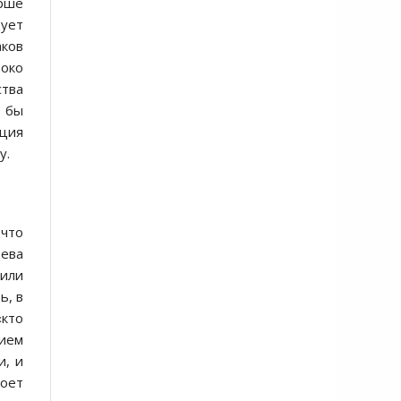
арше
ует
аков
око
ства
к бы
ация
у.
 что
дева
 или
ь, в
«кто
вием
и, и
ноет