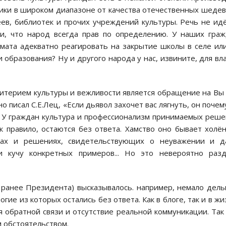
ики в широком диапазоне от качества отечественных шеде
ев, библиотек и прочих учреждений культуры. Речь не ид
и, что народ всегда прав по определению. У наших гра
з мата адекватно реагировать на закрытие школы в селе ил
бразования? Ну и другого народа у нас, извините, для вл
ритерием культуры и вежливости является обращение на Вы
 писал С.Е.Лец, «Если дьявол захочет вас лягнуть, он почем
». У граждан культура и профессионализм принимаемых реш
к правило, остаются без ответа. Хамство оно бывает холё
лах и решениях, свидетельствующих о неуважении и д
 кучу конкретных примеров... Но это невероятно разд
 ранее Президента) высказывалось. например, немало дел
ие из которых остались без ответа. Как в блоге, так и в жи
 обратной связи и отсутствие реальной коммуникации. Так
м обстоятельством.