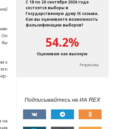
С 18 по 20 сентября 2026 года
состоятся выборы в
иной
Государственную думу IX созыва.
Как вы оцениваете возможность
фальсификации выборов?
имаю
. Он
54.2%
я бы
Оцениваю как высокую
ым к
Результаты
 его
ьер-
Подписывайтесь на ИА REX
я на
дная