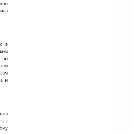
жно
вила
о в
зким
е он
 там
 сам
та и
ения
сь к
ому