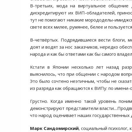
В-третьих, мода на виртуальное общение 
дискредитируют их ВИП-обладателей, принос
тут не помогают никакие морододелы-имиджсме
свете всех милее, румянее, белее и пользуетс
В-четвёртых. Подрядившиеся вести блоги, 
доят и водят за нос заказчиков, нередко обес
народа и как бы ответами как бы самого владел
Кстати в Японии несколько лет назад разр
выяснилось, что при общении с народом вопр
Это было сочтено неэтичным, чтобы не сказат
из разряда как обращаются к ВИПу: по имени-
Грустно. Когда именно такой уровень пони
демонстрируют представители власти....Продв
что народ оценивает наших государственных 
Марк Сандомирский
, социальный психолог, 