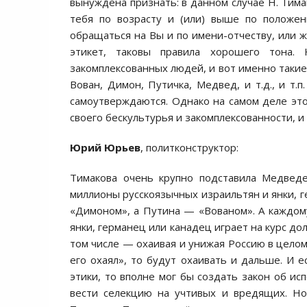
вынуждена признать: в данном случае Н. Тима
тебя по возрасту и (или) выше по положе
обращаться на Вы и по имени-отчеству, или 
этикет, таковы правила хорошего тона.
закомплексованных людей, и вот именно такие
Вован, Димон, Путичка, Медвед, и т.д., и т.
самоутверждаются. Однако на самом деле эт
своего бескультурья и закомплексованности, и
Юрий Юрьев
, политконструктор:
Тимакова очень крупно подставила Медведе
миллионы русскоязычных израильтян и янки, 
«Димоном», а Путина — «Вованом». А каждому
янки, германец или канадец играет на курс дол
том числе — охаивая и унижая Россию в целом
его охаял», то будут охаивать и дальше. И 
этики, то вполне мог бы создать закон об и
вести селекцию на учтивых и вредящих. Но