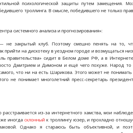
нтильной психологической защиты путем замещения. Мо
едившего троллинга. В смысле, победившего не только пра
Центра системного анализа и прогнозирования»:
— не закрытый клуб. Поэтому смешно пенять на то, чт
ак прийти на дискотеку в уездном городе и возмущаться ни
ель правительства» сидит в Белом доме РФ, а в Интернет
росто Дмитрием и Димоном и ещё чего похуже. Народ то
амого, что ни на есть Шарикова. Этого может не понимать
этого не понимает многолетний пресс-секретарь президен
 расстраивается из-за интернетного хамства, мои наблюд
аже иногда
склонный
к троллингу юзер, и прохладно отношу
маковой. Однако я стараюсь быть объективной, и поэт