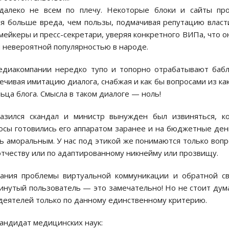
далеко не всем по плечу. Некоторые блоки и сайты про
я больше вреда, чем пользы, подмачивая репутацию власт
йкеры и пресс-секретари, уверяя конкретного ВИПа, что о
я невероятной популярностью в народе.
медиакомпании нередко тупо и топорно отрабатывают баб
печивая имитацию диалога, снабжая и как бы вопросами из ка
ьца блога. Смысла в таком диалоге — ноль!
азился скандал и министр вынужден был извиняться, к
осы готовились его аппаратом заранее и на бюджетные ден
ь аморальным. У нас под этикой же понимаются только воп
отчеству или по адаптированному никнейму или прозвищу.
мания проблемы виртуальной коммуникации и обратной с
инутый пользователь — это замечательно! Но не стоит дум
деятелей только по данному единственному критерию.
кандидат медицинских наук: