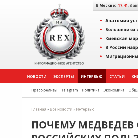
В Москве:
17:41
, 8 ав
Анатомия уст
Большевики о
Киевская мар
В России наз
Миграционны
НОВОСТИ
ЭКСПЕРТЫ
ИНТЕРВЬЮ
СТАТЬИ
КН
Пресс-релизы
Telegram
Политика
Экономика
Обще
Главная
»
Все новости
»
Интервью
ПОЧЕМУ МЕДВЕДЕВ 