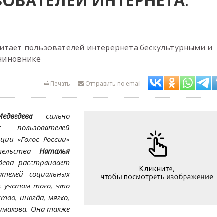
ОВАТЕЛЕЙ ИНТЕРНЕТА:
читает пользователей интерернета бескультурными и
 чиновнике
Печать
Отправить по email
дведева
сильно
х пользователей
ии «Голос России»
ительства
Наталья
едева расстраивает
ателей социальных
с учетом того, что
тво, иногда, мягко,
Тимакова.
Она также