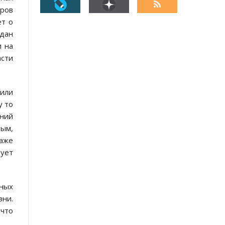
вров
ёт о
ждан
и на
асти
 или
у то
ений
ным,
аже
ует
ьных
зни.
 что