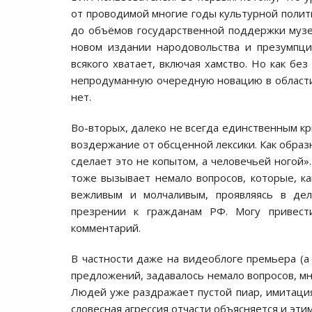
от проводимой многие годы культурной полит
до объёмов государственной поддержки музе
новом издании народовольства и презумпци
всякого хватает, включая хамство. Но как бе
непродуманную очередную новацию в области о
нет.
Во-вторых, далеко не всегда единственным к
воздержание от обсценной лексики. Как образно
сделает это не копытом, а человечьей ногой
тоже вызывает немало вопросов, которые, ка
вежливым и молчаливым, проявляясь в де
презрении к гражданам РФ. Могу привести
комментарий.
В частности даже на видеоблоге премьера (а
предложений, задавалось немало вопросов, мног
Людей уже раздражает пустой пиар, имитация
словесная агрессия отчасти объясняется и эти