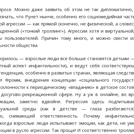
росе. Можно даже заявить об этом не так дипломатично,
изнать, что Рунет нынче, особенно его социомедийная час
й агрессии — как прямой (конечно, не физической, а слове
щренной («тонкий троллинг»). Агрессии хотя и виртуальной
 пользователей. Причин тому много, и можно свести и
льности общества.
орилось — взрослые люди все больше становятся детьми 
стный аспект инфантильности), и ведут себя соответству
 тенденция, особенно в развитых странах, являющая следст
л Фромм, внедрения концепции «социального государст
 склонности к периодическому «впаданию» в детское состо
 досугово-рекреационной сфере. Ну а уж в онлайне, во в
икации, заметно вдвойне. Регрессия здесь подпитывае
уальной среды (как в детстве — глаза разбегаются
ью, снимающей ответственность. Почему инфантильно
когда взрослые люди испытывают эмоции, как дети, не ум
ции в русло агрессии. Так проще! И соответственно тролли