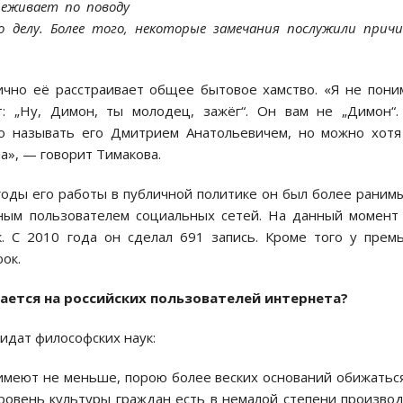
реживает по поводу
о делу. Более того, некоторые замечания послужили прич
ично её расстраивает общее бытовое хамство. «Я не пон
т: „Ну, Димон, ты молодец, зажёг“. Он вам не „Димон“
но называть его Дмитрием Анатольевичем, но можно хот
на», — говорит Тимакова.
годы его работы в публичной политике он был более раним
вным пользователем социальных сетей. На данный момент
. С 2010 года он сделал 691 запись. Кроме того у прем
oк.
жается на российских пользователей интернета?
дидат философских наук:
 имеют не меньше, порою более веских оснований обижатьс
уровень культуры граждан есть в немалой степени произво