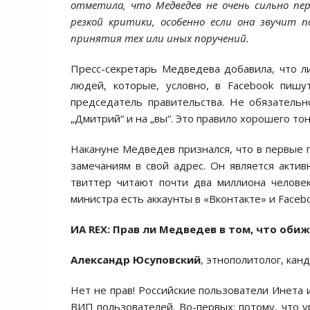
отметила, что Медведев не очень сильно пе
резкой критики, особенно если она звучит п
приняти
я
тех или иных поручений.
Пресс-секретарь Медведева добавила, что л
людей, которые, условно, в Facebook пишу
председатель правительства. Не обязатель
„Дмитрий“ и на „вы“. Это правило хорошего то
Накануне Медведев признался, что в первые 
замечаниям в свой адрес. Он является акти
твиттер читают почти два миллиона человек
министра есть аккаунты в «Вконтакте» и Facebo
ИА REX: Прав ли Медведев в том, что оби
Александр Юсуповский
, этнополитолог, кан
Нет не прав! Российские пользователи Инета
ВИП пользователей. Во-первых: потому, что 