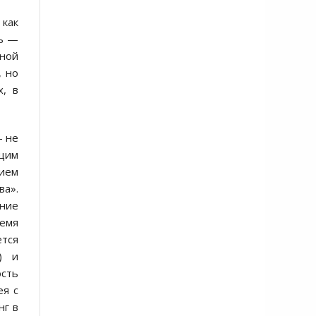
 как
ть —
сной
, но
х, в
— не
ющим
вием
ва».
яние
ремя
тся
) и
сть
ея с
нг в