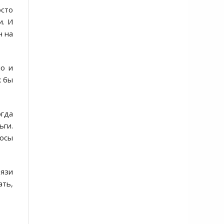
сто
и. И
н на
ло и
к бы
огда
ьги.
росы
вязи
ать,