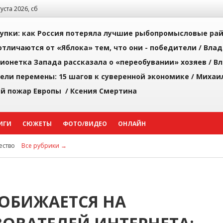
густа 2026, сб
упки: как Россия потеряла лучшие рыбопромысловые ра
тличаются от «Яблока» тем, что они - победители /
Влад
ионетка Запада рассказала о «переобувании» хозяев /
Вл
рели перемены: 15 шагов к суверенной экономике /
Михаи
й пожар Европы /
Ксения Смертина
ИГИ
СЮЖЕТЫ
ФОТО/ВИДЕО
ОНЛАЙН
ство
Все рубрики →
ОБИЖАЕТСЯ НА