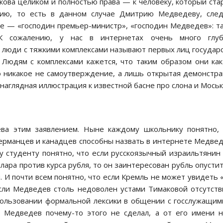
кова целиком и полностью права — к человеку, который ст
нию, то есть в данном случае Дмитрию Медведеву, след
же — «господин премьер-министр», «господин Медведев»: т
 К сожалению, у нас в интернетах очень много глуб
 люди с тяжкими комплексами называют первых лиц государ
п. Людям с комплексами кажется, что таким образом они ка
о никакое не самоутверждение, а лишь открытая демонстр
 наглядная иллюстрация к известной басне про слона и Моськ
ва этим заявлением. Ныне каждому школьнику понятно,
германцев и канадцев способны назвать в интернете Медве
 студенту понятно, что если русскоязычный израильтянин
лара против курса рубля, то он заинтересован рубль опустит
. И почти всем понятно, что если Кремль не может увидеть 
если Медведев столь недоволен устами Тимаковой отсутст
спользовании формальной лексики в общении с госслужащим
 Медведев почему-то этого не сделал, а от его имени 