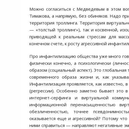
Можно согласиться с Медведевым в этом воп
Тимакова, а напрямую, без обиняков. Надо пр
территория троллинга. Территория виртуально
— «толстый троллинг»), так и косвенной, изо
приводящей к реальным стрессам для массы
конечном счете, к росту агрессивной инфанти
Про инфантилизацию общества уже много гов
физически конечно, а психологически (лично
образом (социальный аспект). Это глобальная
современного образа жизни и, как указыва
Инфантилизация проявляется, как известно, в
(регрессии). Особенно заметно бывает это в
интернет-серфинга и виртуальной коммун
информационной перенасыщенностью вирт
обезличенностью, точнее псевдонимност
оказывается еще и агрессивной? Потому что 
ними справиться — направляют негативные эмо