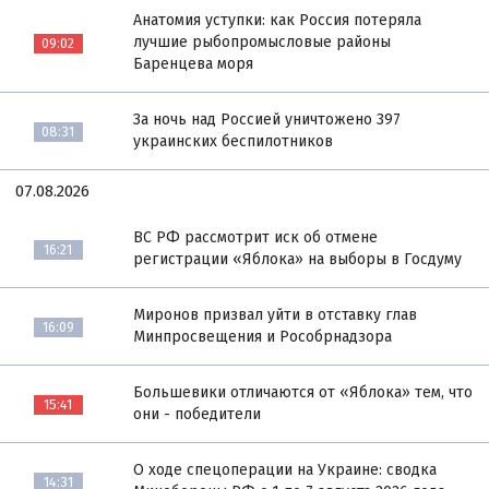
Анатомия уступки: как Россия потеряла
лучшие рыбопромысловые районы
09:02
Баренцева моря
За ночь над Россией уничтожено 397
08:31
украинских беспилотников
07.08.2026
ВС РФ рассмотрит иск об отмене
16:21
регистрации «Яблока» на выборы в Госдуму
Миронов призвал уйти в отставку глав
16:09
Минпросвещения и Рособрнадзора
Большевики отличаются от «Яблока» тем, что
15:41
они - победители
О ходе спецоперации на Украине: сводка
14:31