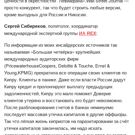
ценности в окрестностях "Левиафана«.Wall Street Journal —
просто конкурент, так что будет строить любые версии,
кроме выгодных для России и Никосии.
Сергей Сибиряков
, политолог, координатор
международной экспертной группы
ИА REX
:
По информации из моих инсайдерских источников так
называемая «Большая четвёрка» крупнейших
международных аудиторских фирм
(PricewaterhouseCoopers, Deloitte & Touche, Ernst &
Young,KPMG) прекратила все операции своих клиентов по
Кипру. Клиенты в панике. Даже если власти России дадут
Кипру кредит и пролонгируют выплату предыдущих
задолженностей, Кипру это мало поможет Доверие
клиентов утеряно и восстановить его будет невозможно.
После разблокирования счетов в банках неминуемо
последует массовая утечка капиталов в другие оффшоры.
Так что лёгкая жизнь киприотов на паразитировании за счёт
утечки капиталов закончилась, им надо искать
дополнительные источники доходов, и они вряд ли смогут