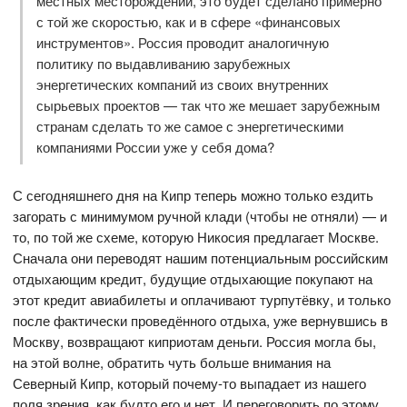
местных месторождений, это будет сделано примерно
с той же скоростью, как и в сфере «финансовых
инструментов». Россия проводит аналогичную
политику по выдавливанию зарубежных
энергетических компаний из своих внутренних
сырьевых проектов — так что же мешает зарубежным
странам сделать то же самое с энергетическими
компаниями России уже у себя дома?
С сегодняшнего дня на Кипр теперь можно только ездить
загорать с минимумом ручной клади (чтобы не отняли) — и
то, по той же схеме, которую Никосия предлагает Москве.
Сначала они переводят нашим потенциальным российским
отдыхающим кредит, будущие отдыхающие покупают на
этот кредит авиабилеты и оплачивают турпутёвку, и только
после фактически проведённого отдыха, уже вернувшись в
Москву, возвращают киприотам деньги. Россия могла бы,
на этой волне, обратить чуть больше внимания на
Северный Кипр, который почему-то выпадает из нашего
поля зрения, как будто его и нет. И переговорить по этому