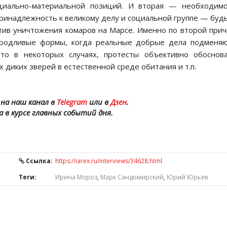
оциально-материальной позиций. И вторая — необходимо
ринадлежность к великому делу и социальной группе — буд
отив уничтожения комаров на Марсе. Именно по второй при
уродливые формы, когда реальные добрые дела подменя
что в некоторых случаях, протесты объективно обоснов
 диких зверей в естественной среде обитания и т.п.
на наш канал в
Telegram
или в
Дзен
.
а в курсе главных событий дня.
Ссылка:
https://iarex.ru/interviews/34628.html
Теги:
Ирина Мороз
,
Марк Сандомирский
,
Юрий Юрьев