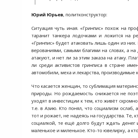
Юрий Юрьев
, политконструктор:
Ситуация чуть иная. «Гринпис» похож на про
таранит танкера лодочками и ложится на ре
«Гринпис» будет атаковать лишь один из них.
верованиями, самыми благими на словах, а на
атакуют, и нет ли за этим заказа на атаку. Пл
ли среди активистов гринписа в стране имен
автомобили, меха и лекарства, производимые к
Что касается женщин, то сублимация материнс
природы. Но рождаемость снижается не поэтом
уходят в инвестиции к тем, кто живёт скромно
т.е. в Азию. Кто понял, что социализм ослаб
тот и рожает, не надеясь на государства. Те,
социалкой, те ещё долго будут ждать денег
маленькое и миленькое. Кто-то ювелирку, а кто-