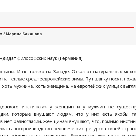
м / Марина Баканова
кандидат философских наук (Германия):
нщины. И не только на Западе. Отказ от натуральных мех
и на тёплые среднеевропейские зимы. Тут шапку носят, пожа
, хоть мужчина, хоть женщина, на европейских улицах выгл
тцовского инстинкта» у женщин и у мужчин не существу
дки, которые внушают людям, что у них есть якобы та
ов нет разногласий. Женщинам внушают, что, помимо инстин
вать воспроизводство человеческих ресурсов своей стран
 или африканских, например, бездетная женщина счита