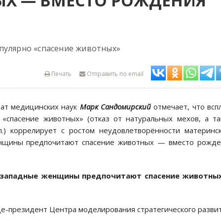
ЫХ — ВМЕСТО РОЖДЕНИЯ
пулярно «спасение животных»
Печать
Отправить по email
дат медицинских наук
Марк Сандомирский
отмечает, что всп
«спасение животных» (отказ от натуральных мехов, а т
п.) коррелирует с ростом неудовлетворённости материнс
енщины предпочитают спасение животных — вместо рожде
то западные женщины предпочитают спасение животны
ице-президент Центра моделирования стратегического развит