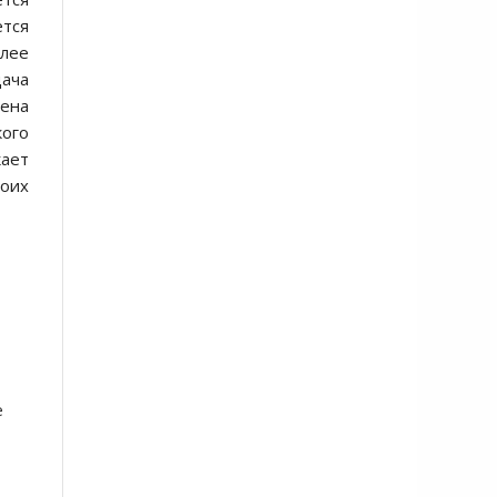
ется
олее
ача
цена
кого
кает
воих
е