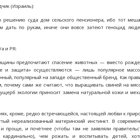
дчик (Израиль):
о решению суда дом сельского пенсионера, ибо тот мешал
м дать по рукам, иначе они вовсе затеют геноцид люд
га и PR:
енщины предпочитают спасение животных — вместо рожд
ие и защита» осуществляются — лишь популярное массо
нный, популярный на западе общественный бренд. Как прав
м, почему сами же считают, что выращивать свиней на мя
 ущерб экологии приносит замена натуральной кожи и ме
ях, кроме, редко встречающейся, настоящей любви к прир
утый нереализованный материнский инстинкт. В совреме
и проще, и почётнее (чтобы там не заявляли правительс
я кардинально), чем рожать и воспитывать детей, хот