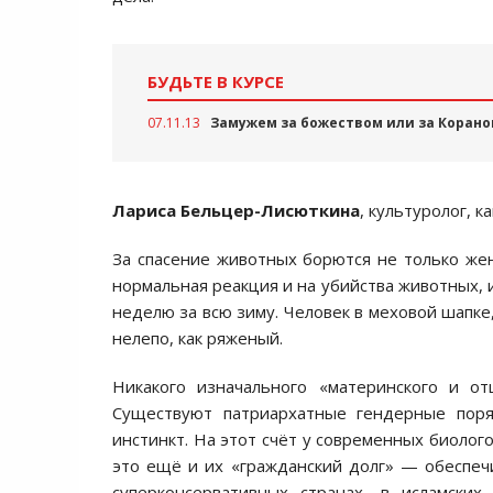
БУДЬТЕ В КУРСЕ
07.11.13
Замужем за божеством или за Корано
Лариса Бельцер-Лисюткина
, культуролог, 
За спасение животных борются не только же
нормальная реакция и на убийства животных, 
неделю за всю зиму. Человек в меховой шапке
нелепо, как ряженый.
Никакого изначального «материнского и о
Существуют патриархатные гендерные поря
инстинкт. На этот счёт у современных биолог
это ещё и их «гражданский долг» — обеспечи
суперконсервативных странах, в исламских