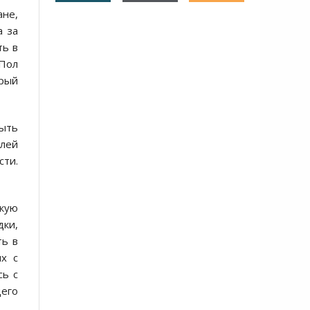
ане,
а за
ть в
 Пол
орый
быть
елей
сти.
скую
дки,
ть в
ых с
сь с
щего