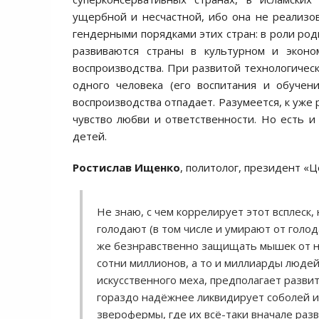
ущербной и несчастной, ибо она не реализов
гендерными порядками этих стран: в роли ро
развиваются страны в культурном и эконо
воспроизводства. При развитой технологическ
одного человека (его воспитания и обучен
воспроизводства отпадает. Разумеется, к уже
чувство любви и ответственности. Но есть и
детей.
Ростислав Ищенко
, политолог, президент «
Не знаю, с чем коррелирует этот всплеск,
голодают (в том числе и умирают от голо
же безнравственно защищать мышек от н
сотни миллионов, а то и миллиарды люде
искусственного меха, предполагает разви
гораздо надёжнее ликвидирует соболей и
зверофермы, где их всё-таки вначале разв