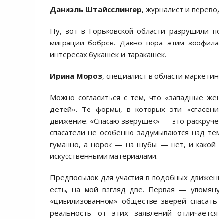
Даниэль Штайсслингер
, журналист и перево
Ну, вот в Горьковской области разрушили п
миграции бобров. Давно пора этим зоофила
интересах букашек и таракашек.
Ирина Мороз
, специалист в области маркетин
Можно согласиться с тем, что «западные ж
детей». Те формы, в которых эти «спасен
движение. «Спасаю зверушек» — это раскруче
спасатели не особенно задумываются над те
гуманно, а норок — на шубы — нет, и какой
искусственными материалами.
Предпосылок для участия в подобных движени
есть, на мой взгляд две. Первая — упомян
«цивилизованном» обществе зверей спасать 
реальность от этих заявлений отличаетс