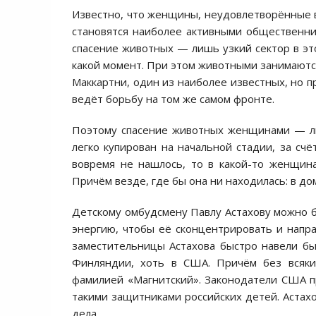
Известно, что женщины, неудовлетворённые в 
становятся наиболее активными общественниц
спасение животных — лишь узкий сектор в это
какой момент. При этом животными занимают
Маккартни, один из наиболее известных, но 
ведёт борьбу на том же самом фронте.
Поэтому спасение животных женщинами — ли
легко купирован на начальной стадии, за сч
вовремя не нашлось, то в какой-то женщина
Причём везде, где бы она ни находилась: в доме
Детскому омбудсмену Павлу Астахову можно
энергию, чтобы её сконцентрировать и напра
заместительницы Астахова быстро навели б
Финляндии, хоть в США. Причём без всяких
фамилией «Магнитский». Законодатели США пр
такими защитниками российских детей. Астах
дела.