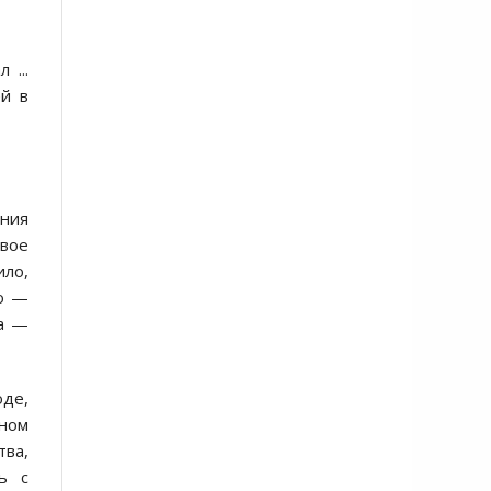
 ...
ей в
ения
вое
ило,
со —
ха —
оде,
нном
тва,
ь с