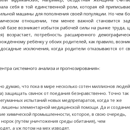
ала себя в той единственной роли, которая ей приписыва
дильной машины для пополнения своей популяции. Но чем б
мическом отношении, тем менее важной становится зад
ой базе возникает избыток рабочей силы на рынке труда, 
ия) возрастает, потребность расширенного демографичес
 рождённому ребёнку у обоих родителей, как правило, возни
 досадные исключения, когда родители отказываются от с
Центра системного анализа и прогнозирования»:
 но думаю, что пока в мире несколько сотен миллионов людей
да) защищать свинок от поедания безнравственно. Точно так
егуманных испытаний новых медпрепаратов, когда те же
й лишены элементарной медицинской помощи. Да и создани
тие химической промышленности, которое, в свою очередь,
 норок (путём уничтожения среды обитания), чем
одят, а уж потом на мех изводят.