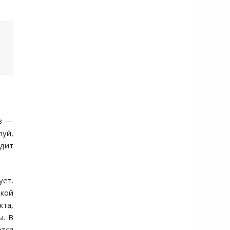
ов —
луй,
ядит
ет.
кой
кта,
ы. В
ется