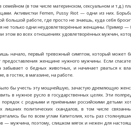
семейном (в том числе материнском, сексуальном и т.д.) пл
ами. Активистки Femen, Pussy Riot — одни из них. Борьб
й большой работе, где просто не знаешь, куда себя броси
ся не только одни неудовлетворённые женщины. Пример —
при этом во всех отношениях удовлетворённых мужчин, кот
шь начало, первый тревожный симптом, который может 
ёт предоставления женщине нужного мужчины. Если спасат
 забывает о бедных животных, и начинает рваться к вла
, в гостях, в магазине, на работе.
 было бы учесть эту мощнейшую, зачастую дремлющую жен
вить в нужное русло в государственных целях. Эти полпре
ы порядок с родными и приёмными российскими детьми хо
 лишних политических скандалов, в том числе связанн
ятались бы по всем углам Капитолия, хоть раз столкнувши
ов — мужчина, поэтому, слишком мягок и нежен для настоя