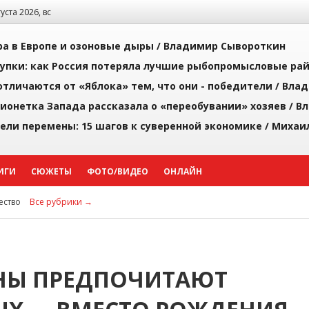
густа 2026, вс
а в Европе и озоновые дыры /
Владимир Сывороткин
упки: как Россия потеряла лучшие рыбопромысловые ра
тличаются от «Яблока» тем, что они - победители /
Влад
ионетка Запада рассказала о «переобувании» хозяев /
Вл
рели перемены: 15 шагов к суверенной экономике /
Михаи
ИГИ
СЮЖЕТЫ
ФОТО/ВИДЕО
ОНЛАЙН
ство
Все рубрики →
НЫ ПРЕДПОЧИТАЮТ