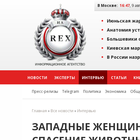
В Москве:
16:47
, 9 ав
Июньская жар
Анатомия уст
Большевики о
Киевская мар
В России наз
НОВОСТИ
ЭКСПЕРТЫ
ИНТЕРВЬЮ
СТАТЬИ
КН
Пресс-релизы
Telegram
Политика
Экономика
Обще
Главная
»
Все новости
»
Интервью
ЗАПАДНЫЕ ЖЕНЩИ