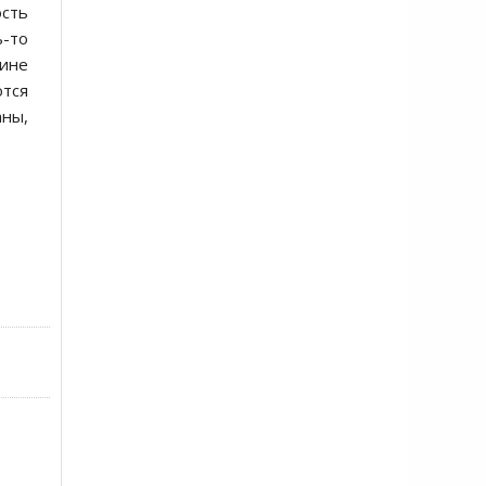
сть
ь-то
чине
ются
аны,