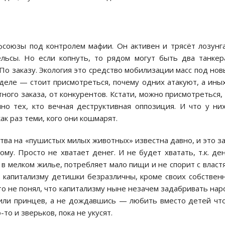
фсоюзы под контролем мафии. Он активен и трясёт лозунг
льсы. Но если копнуть, то рядом могут быть два танкер
 По заказу. Экология это средство мобилизации масс под но
 деле — стоит присмотреться, почему одних атакуют, а ины
атного заказа, от конкурентов. Кстати, можно присмотреться,
но тех, кто вечная деструктивная оппозиция. И что у ни
ак раз теми, кого они кошмарят.
тва на «пушистых милых животных» известна давно, и это з
у. Просто не хватает денег. И не будет хватать, т.к. де
 в мелком жилье, потребляет мало пищи и не спорит с власт
, а капитализму детишки безразличны, кроме своих собствен
 кто не понял, что капитализму ныне незачем задабривать на
 или принцев, а не дождавшись — любить вместо детей чт
то и зверьков, пока не укусят.