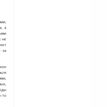
ами,
а, а
выми
х не
 нет
х за
акон
ньги
ями,
ных,
роды
о-то