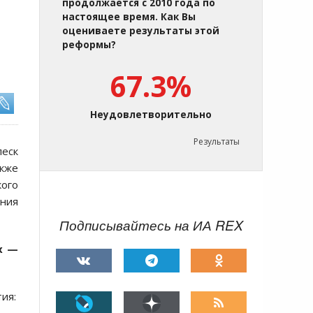
продолжается с 2010 года по
настоящее время. Как Вы
оцениваете результаты этой
реформы?
67.3%
Неудовлетворительно
Результаты
леск
акже
кого
ния
Подписывайтесь на ИА REX
х —
ия: